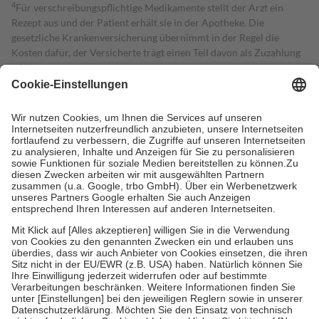
4
Für verschreibungspflichtige Medikamente stellt der Arzt ein
Rezept aus und der Patient erhält sie in der Apotheke. Die
gesetzliche Krankenversicherung übernimmt in der Regel die
Kosten dafür, der Versicherte trägt einen Teil davon als Zuzahlung
mit.
Grundsätzlich leisten Mitglieder Zuzahlungen in Höhe von zehn
Prozent des Abgabepreises,
mindestens
jedoch
fünf Euro
und
höchstens zehn Euro.
Es sind jedoch nie mehr als die tatsächlichen
Kosten der Leistung zu entrichten.
Diese Regeln gelten grundsätzlich auch für Online-Apotheken.
Bei Heilmitteln und häuslicher Krankenpflege beträgt die
Zuzahlung zehn Prozent der Kosten sowie zehn Euro je
Verordnung.
Um das Engagement der Versicherten für ihre eigene Gesundheit zu
stärken und die besondere Stellung der Familie zu unterstützen,
fallen
keine Zuzahlungen
an bei:
• Kindern und Jugendlichen bis zum vollendeten 18. Lebensjahr
mit Ausnahme der Fahrkosten
• Untersuchungen zur Vorsorge und Früherkennung, die von der
GKV getragen werden
• empfohlenen Schutzimpfungen