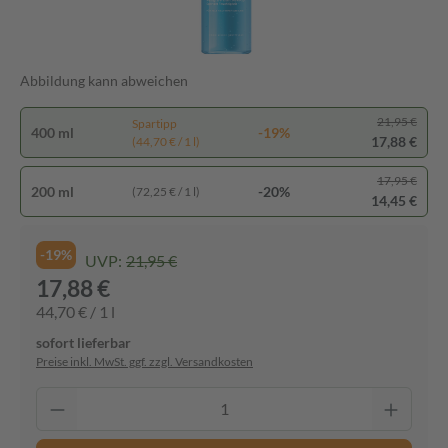
Abbildung kann abweichen
21,95 €
Spartipp
400 ml
-19%
17,88 €
(44,70 € / 1 l)
17,95 €
200 ml
-20%
(72,25 € / 1 l)
14,45 €
-19%
UVP:
21,95 €
17,88 €
44,70 € / 1 l
sofort lieferbar
Preise inkl. MwSt. ggf. zzgl. Versandkosten