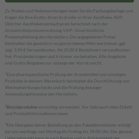
Zu Risiken und Nebenwirkungen lesen Sie die Packungsbeilage und
fragen Sie Ihre Ärztin, Ihren Arzt oder in Ihrer Apotheke. AVP:
Üblicher Apothekenverkaufspreis berechnet nach der
Arzneimittelpreisverordnung. UVP: Unverbindliche
Preisempfehlung des Herstellers. Die angegebenen Preise
beinhalten die gesetzlich vorgeschriebene Mehrwertsteuer, ggf.
zzgl. 3,95 € Versandkosten. Ab 29,00 € Bestell­wert versand­kosten­
frei. Preisänderungen und Irrtümer vorbehalten. Alle Angebote
und Gratis-Beigaben nur solange der Vorrat reicht.
1
Eine pharmazeutische Prüfung der Arzneimittel und sonstigen
Produkte in deinem Warenkorb beinhaltet die Durchführung von
Wechselwirkungschecks und die Prüfung etwaiger
Anwendungshinweise des Herstellers.
2
Biozidprodukte
vorsichtig verwenden. Vor Gebrauch stets Etikett
und Produktinformationen lesen.
3
Die Übergabe deiner Bestellung an den Paketdienstleister erfolgt
bei uns werktags von Montag bis Freitag bis 18:00 Uhr. Der genaue
Lieferzeitpunkt kann je nach Region und in Abhängigkeit der