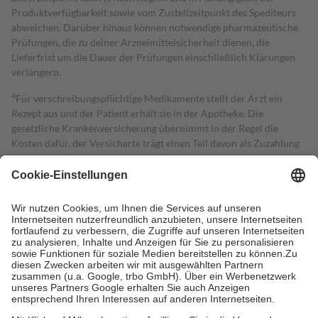
Produktverfügbarkeit sowie vom Zustellzeitpunkt des Spediteurs
abweichen. Darüber hinaus können notwendige pharmazeutische
Prüfungen, die zu deiner Arzneimittelsicherheit dienen, die
Lieferfrist um die Dauer der Prüfungen einschließlich Klärungen
verlängern.
4
Für verschreibungspflichtige Medikamente stellt der Arzt ein
Rezept aus und der Patient erhält sie in der Apotheke. Die
gesetzliche Krankenversicherung übernimmt in der Regel die
Kosten dafür, der Versicherte trägt einen Teil davon als Zuzahlung
mit.
Grundsätzlich leisten Mitglieder Zuzahlungen in Höhe von zehn
Prozent des Abgabepreises,
mindestens
jedoch
fünf Euro
und
höchstens zehn Euro.
Es sind jedoch nie mehr als die tatsächlichen
Kosten der Leistung zu entrichten.
Diese Regeln gelten grundsätzlich auch für Online-Apotheken.
Bei Heilmitteln und häuslicher Krankenpflege beträgt die
Zuzahlung zehn Prozent der Kosten sowie zehn Euro je
Verordnung.
Um das Engagement der Versicherten für ihre eigene Gesundheit zu
stärken und die besondere Stellung der Familie zu unterstützen,