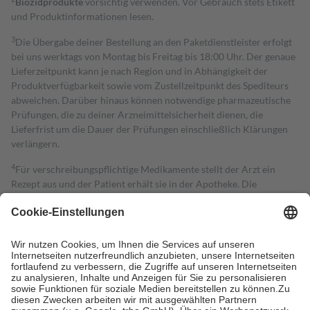
Biozidprodukte
vorsichtig verwenden. Vor Gebrauch stets Etikett
und Produktinformationen lesen.
3
Die Übergabe deiner Bestellung an den Paketdienstleister erfolgt
bei uns werktags von Montag bis Freitag bis 18:00 Uhr. Der genaue
Lieferzeitpunkt kann je nach Region und in Abhängigkeit der
Produktverfügbarkeit sowie vom Zustellzeitpunkt des Spediteurs
abweichen. Darüber hinaus können notwendige pharmazeutische
Prüfungen, die zu deiner Arzneimittelsicherheit dienen, die
Lieferfrist um die Dauer der Prüfungen einschließlich Klärungen
verlängern.
4
Für verschreibungspflichtige Medikamente stellt der Arzt ein
Rezept aus und der Patient erhält sie in der Apotheke. Die
gesetzliche Krankenversicherung übernimmt in der Regel die
Kosten dafür, der Versicherte trägt einen Teil davon als Zuzahlung
mit.
Grundsätzlich leisten Mitglieder Zuzahlungen in Höhe von zehn
Prozent des Abgabepreises,
mindestens
jedoch
fünf Euro
und
höchstens zehn Euro.
Es sind jedoch nie mehr als die tatsächlichen
Kosten der Leistung zu entrichten.
Diese Regeln gelten grundsätzlich auch für Online-Apotheken.