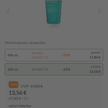
Abbildung kann abweichen
22,25 €
Spartipp
400 ml
-20%
17,80 €
(44,50 € / 1 l)
17,25 €
200 ml
-21%
(67,80 € / 1 l)
13,56 €
-21%
UVP:
17,25 €
13,56 €
67,80 € / 1 l
sofort lieferbar