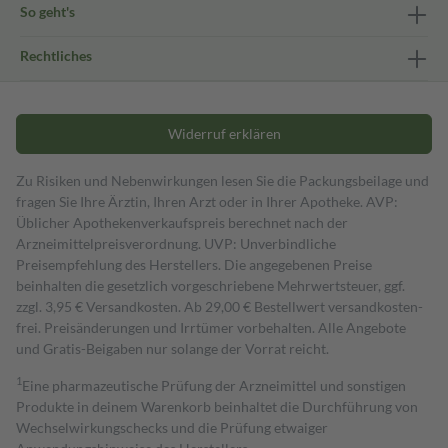
So geht's
Rechtliches
Widerruf erklären
Zu Risiken und Nebenwirkungen lesen Sie die Packungsbeilage und
fragen Sie Ihre Ärztin, Ihren Arzt oder in Ihrer Apotheke. AVP:
Üblicher Apothekenverkaufspreis berechnet nach der
Arzneimittelpreisverordnung. UVP: Unverbindliche
Preisempfehlung des Herstellers. Die angegebenen Preise
beinhalten die gesetzlich vorgeschriebene Mehrwertsteuer, ggf.
zzgl. 3,95 € Versandkosten. Ab 29,00 € Bestell­wert versand­kosten­
frei. Preisänderungen und Irrtümer vorbehalten. Alle Angebote
und Gratis-Beigaben nur solange der Vorrat reicht.
1
Eine pharmazeutische Prüfung der Arzneimittel und sonstigen
Produkte in deinem Warenkorb beinhaltet die Durchführung von
Wechselwirkungschecks und die Prüfung etwaiger