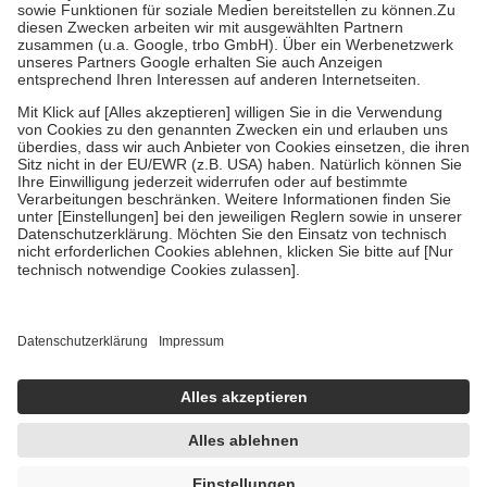
Kosten der Leistung zu entrichten.
Diese Regeln gelten grundsätzlich auch für Online-Apotheken.
Bei Heilmitteln und häuslicher Krankenpflege beträgt die
Zuzahlung zehn Prozent der Kosten sowie zehn Euro je
Verordnung.
Um das Engagement der Versicherten für ihre eigene Gesundheit zu
stärken und die besondere Stellung der Familie zu unterstützen,
fallen
keine Zuzahlungen
an bei:
• Kindern und Jugendlichen bis zum vollendeten 18. Lebensjahr
mit Ausnahme der Fahrkosten
• Untersuchungen zur Vorsorge und Früherkennung, die von der
GKV getragen werden
• empfohlenen Schutzimpfungen
• Harn- und Blutteststreifen
Wir nutzen Trusted Shops als unabhängigen Dienstleister für die
Einholung von Bewertungen. Trusted Shops hat Maßnahmen
getroffen, um sicherzustellen, dass es sich um echte Bewertungen
handelt. Mehr Informationen findest du hier:
https://help.etrusted.com/hc/de/articles/4419944605341
Einige Bilder und Inhalte wurden unter Zuhilfenahme künstlicher