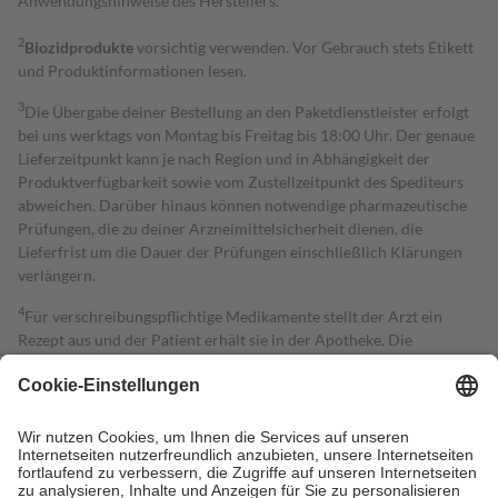
Anwendungshinweise des Herstellers.
2
Biozidprodukte
vorsichtig verwenden. Vor Gebrauch stets Etikett
und Produktinformationen lesen.
3
Die Übergabe deiner Bestellung an den Paketdienstleister erfolgt
bei uns werktags von Montag bis Freitag bis 18:00 Uhr. Der genaue
Lieferzeitpunkt kann je nach Region und in Abhängigkeit der
Produktverfügbarkeit sowie vom Zustellzeitpunkt des Spediteurs
abweichen. Darüber hinaus können notwendige pharmazeutische
Prüfungen, die zu deiner Arzneimittelsicherheit dienen, die
Lieferfrist um die Dauer der Prüfungen einschließlich Klärungen
verlängern.
4
Für verschreibungspflichtige Medikamente stellt der Arzt ein
Rezept aus und der Patient erhält sie in der Apotheke. Die
gesetzliche Krankenversicherung übernimmt in der Regel die
Kosten dafür, der Versicherte trägt einen Teil davon als Zuzahlung
mit.
Grundsätzlich leisten Mitglieder Zuzahlungen in Höhe von zehn
Prozent des Abgabepreises,
mindestens
jedoch
fünf Euro
und
höchstens zehn Euro.
Es sind jedoch nie mehr als die tatsächlichen