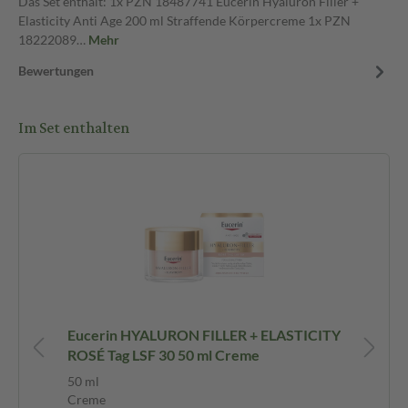
Das Set enthält: 1x PZN 18487741 Eucerin Hyaluron Filler +
Elasticity Anti Age 200 ml Straffende Körpercreme 1x PZN
18222089…
Mehr
Bewertungen
Im Set enthalten
Eucerin HYALURON FILLER + ELASTICITY
Eu
ROSÉ Tag LSF 30 50 ml Creme
Ag
Cr
50 ml
20
Creme
Cr