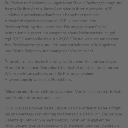
Zu Risiken und Nebenwirkungen lesen Sie die Packungsbeilage und
fragen Sie Ihre Ärztin, Ihren Arzt oder in Ihrer Apotheke. AVP:
Üblicher Apothekenverkaufspreis berechnet nach der
Arzneimittelpreisverordnung. UVP: Unverbindliche
Preisempfehlung des Herstellers. Die angegebenen Preise
beinhalten die gesetzlich vorgeschriebene Mehrwertsteuer, ggf.
zzgl. 3,95 € Versandkosten. Ab 29,00 € Bestell­wert versand­kosten­
frei. Preisänderungen und Irrtümer vorbehalten. Alle Angebote
und Gratis-Beigaben nur solange der Vorrat reicht.
1
Eine pharmazeutische Prüfung der Arzneimittel und sonstigen
Produkte in deinem Warenkorb beinhaltet die Durchführung von
Wechselwirkungschecks und die Prüfung etwaiger
Anwendungshinweise des Herstellers.
2
Biozidprodukte
vorsichtig verwenden. Vor Gebrauch stets Etikett
und Produktinformationen lesen.
3
Die Übergabe deiner Bestellung an den Paketdienstleister erfolgt
bei uns werktags von Montag bis Freitag bis 18:00 Uhr. Der genaue
Lieferzeitpunkt kann je nach Region und in Abhängigkeit der
Produktverfügbarkeit sowie vom Zustellzeitpunkt des Spediteurs