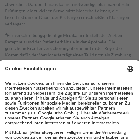
abweichen. Darüber hinaus können notwendige pharmazeutische
Prüfungen, die zu deiner Arzneimittelsicherheit dienen, die
Lieferfrist um die Dauer der Prüfungen einschließlich Klärungen
verlängern.
4
Für verschreibungspflichtige Medikamente stellt der Arzt ein
Rezept aus und der Patient erhält sie in der Apotheke. Die
gesetzliche Krankenversicherung übernimmt in der Regel die
Kosten dafür, der Versicherte trägt einen Teil davon als Zuzahlung
mit.
Grundsätzlich leisten Mitglieder Zuzahlungen in Höhe von zehn
Prozent des Abgabepreises,
mindestens
jedoch
fünf Euro
und
höchstens zehn Euro.
Es sind jedoch nie mehr als die tatsächlichen
Kosten der Leistung zu entrichten.
Diese Regeln gelten grundsätzlich auch für Online-Apotheken.
Bei Heilmitteln und häuslicher Krankenpflege beträgt die
Zuzahlung zehn Prozent der Kosten sowie zehn Euro je
Verordnung.
Um das Engagement der Versicherten für ihre eigene Gesundheit zu
stärken und die besondere Stellung der Familie zu unterstützen,
fallen
keine Zuzahlungen
an bei: