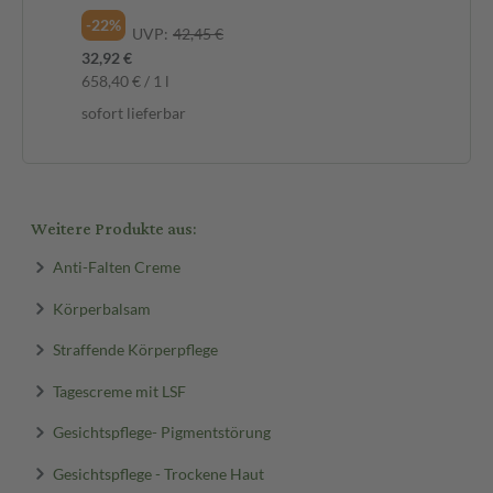
-22%
-1
UVP:
42,45 €
32,92 €
21,
658,40 € / 1 l
108
sofort lieferbar
sof
Weitere Produkte aus:
Anti-Falten Creme
Körperbalsam
Straffende Körperpflege
Tagescreme mit LSF
Gesichtspflege- Pigmentstörung
Gesichtspflege - Trockene Haut