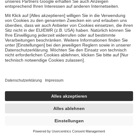
1.011,20 € / 1 l
sofort lieferbar
In den Warenkorb
frei öl HYDROLIPID FeuchtigkeitsCreme
GOLD 50 ml Creme
50 ml
Creme
-15%