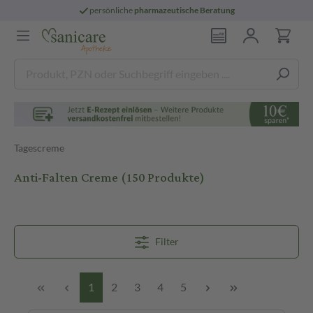
persönliche
pharmazeutische Beratung
Tagescreme
Anti-Falten Creme
(150 Produkte)
Filter
1
2
3
4
5