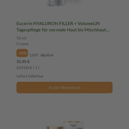
Eucerin HYALURON FILLER + VolumeLift
Tagespflege für normale Haut bis Mischhaut
Creme 50 ml Creme
50 ml
Creme
-18%
UVP:
38,95 €
31,95 €
639,00 € / 1 l
sofort lieferbar
In den Warenkorb