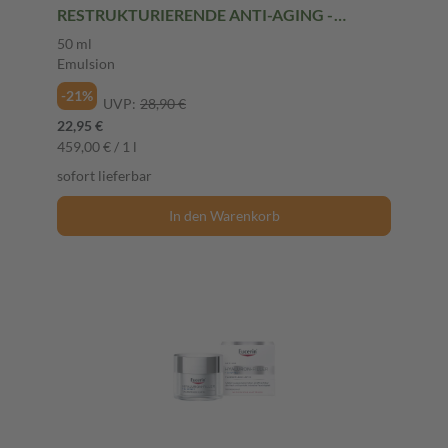
RESTRUKTURIERENDE ANTI-AGING -
EMULSION 50 ml Emulsion
50 ml
Emulsion
-21%
UVP:
28,90 €
22,95 €
459,00 € / 1 l
sofort lieferbar
In den Warenkorb