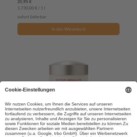
25,95 €
1.730,00 € / 1 l
sofort lieferbar
In den Warenkorb
BÖRLIND SYSTEM ABSOLUTE Tagescreme 50
ml Creme
50 ml
Creme
50,56 €