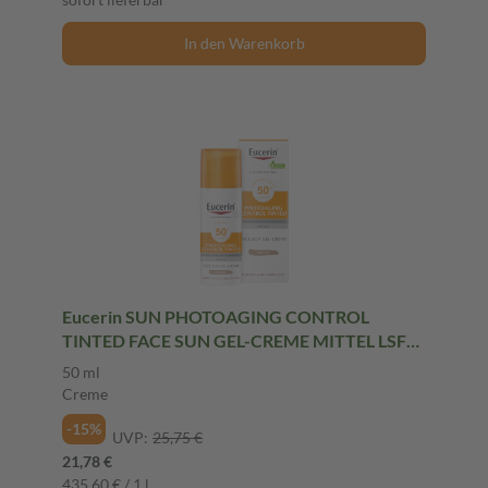
In den Warenkorb
Eucerin SUN PHOTOAGING CONTROL
TINTED FACE SUN GEL-CREME MITTEL LSF
50+ 50 ml Creme
50 ml
Creme
-15%
UVP:
25,75 €
21,78 €
435,60 € / 1 l