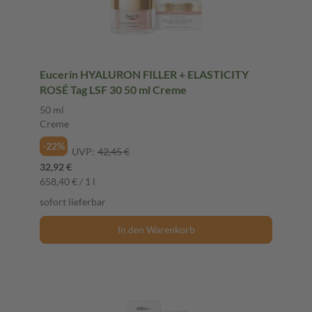
Eucerin HYALURON FILLER + ELASTICITY
ROSÉ Tag LSF 30 50 ml Creme
50 ml
Creme
-22%
UVP:
42,45 €
32,92 €
658,40 € / 1 l
sofort lieferbar
In den Warenkorb