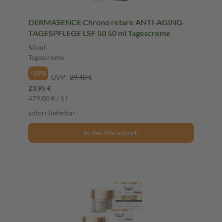
DERMASENCE Chrono retare ANTI-AGING-
TAGESPFLEGE LSF 50 50 ml Tagescreme
50 ml
Tagescreme
-19%
UVP:
29,40 €
23,95 €
479,00 € / 1 l
sofort lieferbar
In den Warenkorb