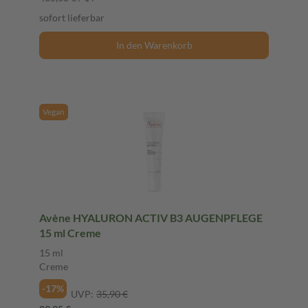
sofort lieferbar
In den Warenkorb
Vegan
Avène HYALURON ACTIV B3 AUGENPFLEGE
15 ml Creme
15 ml
Creme
-17%
UVP:
35,90 €