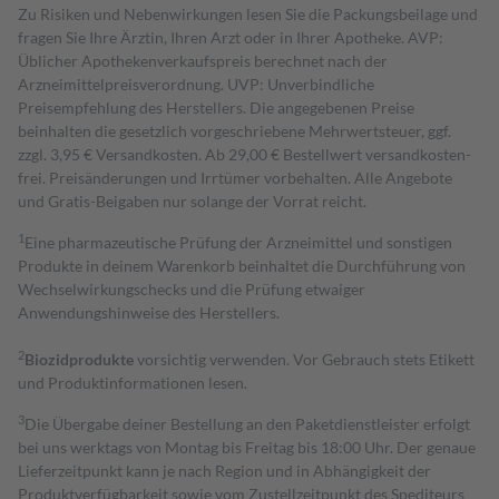
Zu Risiken und Nebenwirkungen lesen Sie die Packungsbeilage und
fragen Sie Ihre Ärztin, Ihren Arzt oder in Ihrer Apotheke. AVP:
Üblicher Apothekenverkaufspreis berechnet nach der
Arzneimittelpreisverordnung. UVP: Unverbindliche
Preisempfehlung des Herstellers. Die angegebenen Preise
beinhalten die gesetzlich vorgeschriebene Mehrwertsteuer, ggf.
zzgl. 3,95 € Versandkosten. Ab 29,00 € Bestell­wert versand­kosten­
frei. Preisänderungen und Irrtümer vorbehalten. Alle Angebote
und Gratis-Beigaben nur solange der Vorrat reicht.
1
Eine pharmazeutische Prüfung der Arzneimittel und sonstigen
Produkte in deinem Warenkorb beinhaltet die Durchführung von
Wechselwirkungschecks und die Prüfung etwaiger
Anwendungshinweise des Herstellers.
2
Biozidprodukte
vorsichtig verwenden. Vor Gebrauch stets Etikett
und Produktinformationen lesen.
3
Die Übergabe deiner Bestellung an den Paketdienstleister erfolgt
bei uns werktags von Montag bis Freitag bis 18:00 Uhr. Der genaue
Lieferzeitpunkt kann je nach Region und in Abhängigkeit der
Produktverfügbarkeit sowie vom Zustellzeitpunkt des Spediteurs