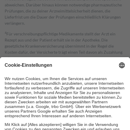
abweichen. Darüber hinaus können notwendige pharmazeutische
Prüfungen, die zu deiner Arzneimittelsicherheit dienen, die
Lieferfrist um die Dauer der Prüfungen einschließlich Klärungen
verlängern.
4
Für verschreibungspflichtige Medikamente stellt der Arzt ein
Rezept aus und der Patient erhält sie in der Apotheke. Die
gesetzliche Krankenversicherung übernimmt in der Regel die
Kosten dafür, der Versicherte trägt einen Teil davon als Zuzahlung
mit.
Grundsätzlich leisten Mitglieder Zuzahlungen in Höhe von zehn
Prozent des Abgabepreises,
mindestens
jedoch
fünf Euro
und
höchstens zehn Euro.
Es sind jedoch nie mehr als die tatsächlichen
Kosten der Leistung zu entrichten.
Diese Regeln gelten grundsätzlich auch für Online-Apotheken.
Bei Heilmitteln und häuslicher Krankenpflege beträgt die
Zuzahlung zehn Prozent der Kosten sowie zehn Euro je
Verordnung.
Um das Engagement der Versicherten für ihre eigene Gesundheit zu
stärken und die besondere Stellung der Familie zu unterstützen,
fallen
keine Zuzahlungen
an bei: