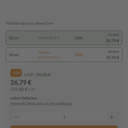
Abbildung kann abweichen
31,30 €
50 ml
-14%
(535,80 € / 1 l)
26,79 €
25,45 €
Spartipp
50 ml
-22%
19,76 €
(395,20 € / 1 l)
-14%
UVP:
31,30 €
26,79 €
535,80 € / 1 l
sofort lieferbar
Preise inkl. MwSt. ggf. zzgl. Versandkosten