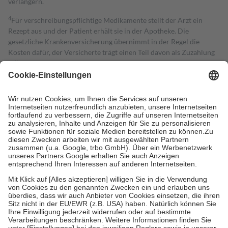
verlängern.
4
Für verschreibungspflichtige Medikamente stellt der Arzt ein
Rezept aus und der Patient erhält sie in der Apotheke. Die
gesetzliche Krankenversicherung übernimmt in der Regel die
Kosten dafür, der Versicherte trägt einen Teil davon als Zuzahlung
mit.
Grundsätzlich leisten Mitglieder Zuzahlungen in Höhe von zehn
Prozent des Abgabepreises,
mindestens
jedoch
fünf Euro
und
höchstens zehn Euro.
Es sind jedoch nie mehr als die tatsächlichen
Kosten der Leistung zu entrichten.
Diese Regeln gelten grundsätzlich auch für Online-Apotheken.
Bei Heilmitteln und häuslicher Krankenpflege beträgt die
Zuzahlung zehn Prozent der Kosten sowie zehn Euro je
Verordnung.
Um das Engagement der Versicherten für ihre eigene Gesundheit zu
stärken und die besondere Stellung der Familie zu unterstützen,
fallen
keine Zuzahlungen
an bei:
• Kindern und Jugendlichen bis zum vollendeten 18. Lebensjahr
mit Ausnahme der Fahrkosten
• Untersuchungen zur Vorsorge und Früherkennung, die von der
GKV getragen werden