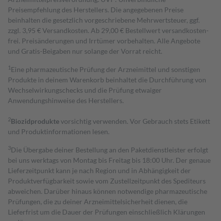
Preisempfehlung des Herstellers. Die angegebenen Preise
beinhalten die gesetzlich vorgeschriebene Mehrwertsteuer, ggf.
zzgl. 3,95 € Versandkosten. Ab 29,00 € Bestell­wert versand­kosten­
frei. Preisänderungen und Irrtümer vorbehalten. Alle Angebote
und Gratis-Beigaben nur solange der Vorrat reicht.
1
Eine pharmazeutische Prüfung der Arzneimittel und sonstigen
Produkte in deinem Warenkorb beinhaltet die Durchführung von
Wechselwirkungschecks und die Prüfung etwaiger
Anwendungshinweise des Herstellers.
2
Biozidprodukte
vorsichtig verwenden. Vor Gebrauch stets Etikett
und Produktinformationen lesen.
3
Die Übergabe deiner Bestellung an den Paketdienstleister erfolgt
bei uns werktags von Montag bis Freitag bis 18:00 Uhr. Der genaue
Lieferzeitpunkt kann je nach Region und in Abhängigkeit der
Produktverfügbarkeit sowie vom Zustellzeitpunkt des Spediteurs
abweichen. Darüber hinaus können notwendige pharmazeutische
Prüfungen, die zu deiner Arzneimittelsicherheit dienen, die
Lieferfrist um die Dauer der Prüfungen einschließlich Klärungen