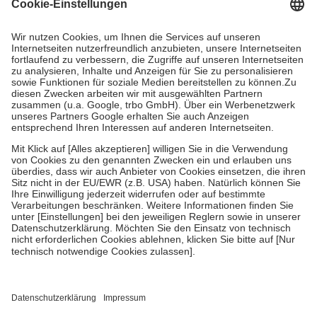
Kosten dafür, der Versicherte trägt einen Teil davon als Zuzahlung
mit.
Grundsätzlich leisten Mitglieder Zuzahlungen in Höhe von zehn
Prozent des Abgabepreises,
mindestens
jedoch
fünf Euro
und
höchstens zehn Euro.
Es sind jedoch nie mehr als die tatsächlichen
Kosten der Leistung zu entrichten.
Diese Regeln gelten grundsätzlich auch für Online-Apotheken.
Bei Heilmitteln und häuslicher Krankenpflege beträgt die
Zuzahlung zehn Prozent der Kosten sowie zehn Euro je
Verordnung.
Um das Engagement der Versicherten für ihre eigene Gesundheit zu
stärken und die besondere Stellung der Familie zu unterstützen,
fallen
keine Zuzahlungen
an bei:
• Kindern und Jugendlichen bis zum vollendeten 18. Lebensjahr
mit Ausnahme der Fahrkosten
• Untersuchungen zur Vorsorge und Früherkennung, die von der
GKV getragen werden
• empfohlenen Schutzimpfungen
• Harn- und Blutteststreifen
Wir nutzen Trusted Shops als unabhängigen Dienstleister für die