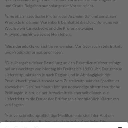
und Gratis-Beigaben nur solange der Vorrat reicht.
1
Eine pharmazeutische Prüfung der Arzneimittel und sonstigen
Produkte in deinem Warenkorb beinhaltet die Durchführung von
Wechselwirkungschecks und die Prüfung etwaiger
Anwendungshinweise des Herstellers.
2
Biozidprodukte
vorsichtig verwenden. Vor Gebrauch stets Etikett
und Produktinformationen lesen.
3
Die Übergabe deiner Bestellung an den Paketdienstleister erfolgt
bei uns werktags von Montag bis Freitag bis 18:00 Uhr. Der genaue
Lieferzeitpunkt kann je nach Region und in Abhängigkeit der
Produktverfügbarkeit sowie vom Zustellzeitpunkt des Spediteurs
abweichen. Darüber hinaus können notwendige pharmazeutische
Prüfungen, die zu deiner Arzneimittelsicherheit dienen, die
Lieferfrist um die Dauer der Prüfungen einschließlich Klärungen
verlängern.
4
Für verschreibungspflichtige Medikamente stellt der Arzt ein
Rezept aus und der Patient erhält sie in der Apotheke. Die
gesetzliche Krankenversicherung übernimmt in der Regel die