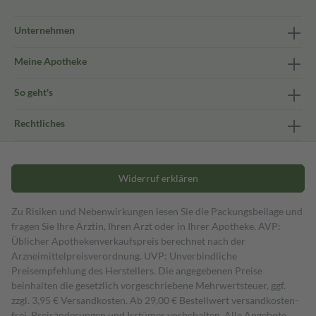
Unternehmen
Meine Apotheke
So geht's
Rechtliches
Widerruf erklären
Zu Risiken und Nebenwirkungen lesen Sie die Packungsbeilage und
fragen Sie Ihre Ärztin, Ihren Arzt oder in Ihrer Apotheke. AVP:
Üblicher Apothekenverkaufspreis berechnet nach der
Arzneimittelpreisverordnung. UVP: Unverbindliche
Preisempfehlung des Herstellers. Die angegebenen Preise
beinhalten die gesetzlich vorgeschriebene Mehrwertsteuer, ggf.
zzgl. 3,95 € Versandkosten. Ab 29,00 € Bestell­wert versand­kosten­
frei. Preisänderungen und Irrtümer vorbehalten. Alle Angebote