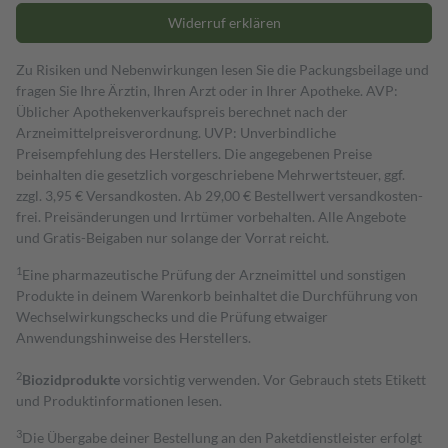
Widerruf erklären
Zu Risiken und Nebenwirkungen lesen Sie die Packungsbeilage und
fragen Sie Ihre Ärztin, Ihren Arzt oder in Ihrer Apotheke. AVP:
Üblicher Apothekenverkaufspreis berechnet nach der
Arzneimittelpreisverordnung. UVP: Unverbindliche
Preisempfehlung des Herstellers. Die angegebenen Preise
beinhalten die gesetzlich vorgeschriebene Mehrwertsteuer, ggf.
zzgl. 3,95 € Versandkosten. Ab 29,00 € Bestell­wert versand­kosten­
frei. Preisänderungen und Irrtümer vorbehalten. Alle Angebote
und Gratis-Beigaben nur solange der Vorrat reicht.
1
Eine pharmazeutische Prüfung der Arzneimittel und sonstigen
Produkte in deinem Warenkorb beinhaltet die Durchführung von
Wechselwirkungschecks und die Prüfung etwaiger
Anwendungshinweise des Herstellers.
2
Biozidprodukte
vorsichtig verwenden. Vor Gebrauch stets Etikett
und Produktinformationen lesen.
3
Die Übergabe deiner Bestellung an den Paketdienstleister erfolgt