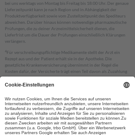
bei uns werktags von Montag bis Freitag bis 18:00 Uhr. Der genaue
Lieferzeitpunkt kann je nach Region und in Abhängigkeit der
Produktverfügbarkeit sowie vom Zustellzeitpunkt des Spediteurs
abweichen. Darüber hinaus können notwendige pharmazeutische
Prüfungen, die zu deiner Arzneimittelsicherheit dienen, die
Lieferfrist um die Dauer der Prüfungen einschließlich Klärungen
verlängern.
4
Für verschreibungspflichtige Medikamente stellt der Arzt ein
Rezept aus und der Patient erhält sie in der Apotheke. Die
gesetzliche Krankenversicherung übernimmt in der Regel die
Kosten dafür, der Versicherte trägt einen Teil davon als Zuzahlung
mit.
Grundsätzlich leisten Mitglieder Zuzahlungen in Höhe von zehn
Prozent des Abgabepreises,
mindestens
jedoch
fünf Euro
und
höchstens zehn Euro.
Es sind jedoch nie mehr als die tatsächlichen
Kosten der Leistung zu entrichten.
Diese Regeln gelten grundsätzlich auch für Online-Apotheken.
Bei Heilmitteln und häuslicher Krankenpflege beträgt die
Zuzahlung zehn Prozent der Kosten sowie zehn Euro je
Verordnung.
Um das Engagement der Versicherten für ihre eigene Gesundheit zu