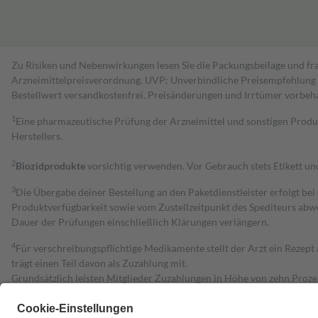
Zu Risiken und Nebenwirkungen lesen Sie die Packungsbeilage und fra
Arzneimittelpreisverordnung. UVP: Unverbindliche Preisempfehlung de
Bestell­wert versand­kosten­frei. Preisänderungen und Irrtümer vorbeh
1
Eine pharmazeutische Prüfung der Arzneimittel und sonstigen Pro
Herstellers.
2
Biozidprodukte
vorsichtig verwenden. Vor Gebrauch stets Etikett u
3
Die Übergabe deiner Bestellung an den Paketdienstleister erfolgt bei
Produktverfügbarkeit sowie vom Zustellzeitpunkt des Spediteurs abwe
Dauer der Prüfungen einschließlich Klärungen verlängern.
4
Für verschreibungspflichtige Medikamente stellt der Arzt ein Rezept 
trägt einen Teil davon als Zuzahlung mit.
Grundsätzlich leisten Mitglieder Zuzahlungen in Höhe von zehn Proz
zu entrichten.
Diese Regeln gelten grundsätzlich auch für Online-Apotheken.