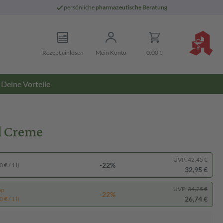
persönliche
pharmazeutische Beratung
Rezept einlösen
Mein Konto
0,00 €
Deine Vorteile
l Creme
UVP:
42,45 €
-22%
 € / 1 l)
32,95 €
UVP:
34,25 €
pp
-22%
26,74 €
 € / 1 l)