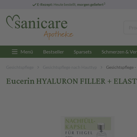
3
E-Rezept:
Heute bestellt,
morgen geliefert
Menü
Bestseller
Sparsets
Schmerzen & Ver
Gesichtspflege
Gesichtspflege nach Hauttyp
Gesichtspflege -
Eucerin HYALURON FILLER + ELASTI