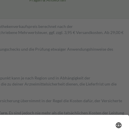
pothekenverkaufspreis berechnet nach der
hriebene Mehrwertsteuer, ggf. zzgl. 3,95 € Versandkosten. Ab 29,00 €
kungschecks und die Prüfung etwaiger Anwendungshinweise des
itpunkt kann je nach Region und in Abhängigkeit der
 zu deiner Arzneimittelsicherheit dienen, die Lieferfrist um die
ersicherung übernimmt in der Regel die Kosten dafür, der Versicherte
Euro.
Es sind jedoch nie mehr als die tatsächlichen Kosten der Leistung