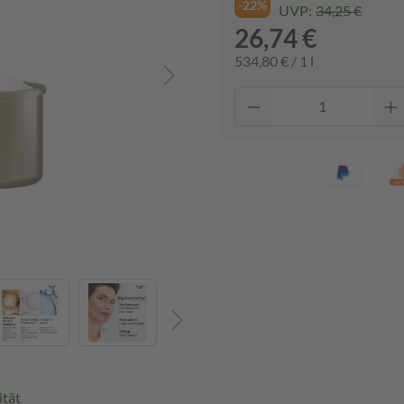
-22%
UVP:
34,25 €
26,74 €
534,80 € / 1 l
ität