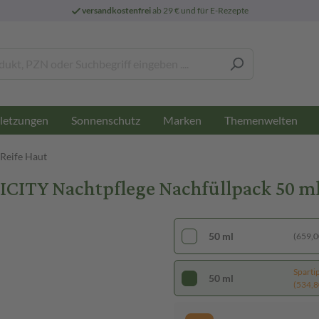
versandkostenfrei
ab 29 € und für E-Rezepte
letzungen
Sonnenschutz
Marken
Themenwelten
 Reife Haut
CITY Nachtpflege Nachfüllpack 50 m
50 ml
(659,00
Sparti
50 ml
(534,80