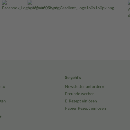
e
So geht's
nto
Newsletter anfordern
Freunde werben
gen
E-Rezept einlösen
Papier Rezept einlösen
g