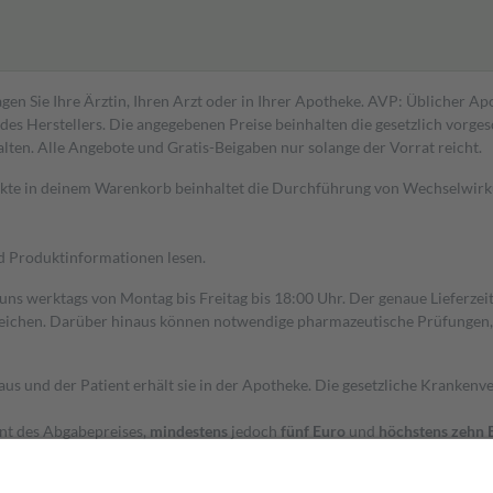
gen Sie Ihre Ärztin, Ihren Arzt oder in Ihrer Apotheke. AVP: Üblicher A
s Herstellers. Die angegebenen Preise beinhalten die gesetzlich vorgesc
alten. Alle Angebote und Gratis-Beigaben nur solange der Vorrat reicht.
dukte in deinem Warenkorb beinhaltet die Durchführung von Wechselwir
nd Produktinformationen lesen.
 uns werktags von Montag bis Freitag bis 18:00 Uhr. Der genaue Lieferze
ichen. Darüber hinaus können notwendige pharmazeutische Prüfungen, die
aus und der Patient erhält sie in der Apotheke. Die gesetzliche Krankenv
ent des Abgabepreises,
mindestens
jedoch
fünf Euro
und
höchstens zehn 