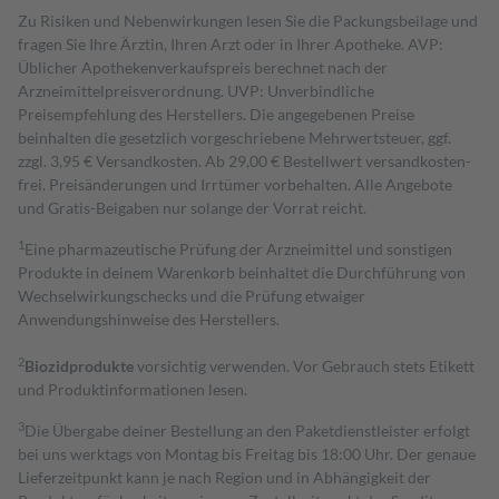
Zu Risiken und Nebenwirkungen lesen Sie die Packungsbeilage und
fragen Sie Ihre Ärztin, Ihren Arzt oder in Ihrer Apotheke. AVP:
Üblicher Apothekenverkaufspreis berechnet nach der
Arzneimittelpreisverordnung. UVP: Unverbindliche
Preisempfehlung des Herstellers. Die angegebenen Preise
beinhalten die gesetzlich vorgeschriebene Mehrwertsteuer, ggf.
zzgl. 3,95 € Versandkosten. Ab 29,00 € Bestell­wert versand­kosten­
frei. Preisänderungen und Irrtümer vorbehalten. Alle Angebote
und Gratis-Beigaben nur solange der Vorrat reicht.
1
Eine pharmazeutische Prüfung der Arzneimittel und sonstigen
Produkte in deinem Warenkorb beinhaltet die Durchführung von
Wechselwirkungschecks und die Prüfung etwaiger
Anwendungshinweise des Herstellers.
2
Biozidprodukte
vorsichtig verwenden. Vor Gebrauch stets Etikett
und Produktinformationen lesen.
3
Die Übergabe deiner Bestellung an den Paketdienstleister erfolgt
bei uns werktags von Montag bis Freitag bis 18:00 Uhr. Der genaue
Lieferzeitpunkt kann je nach Region und in Abhängigkeit der