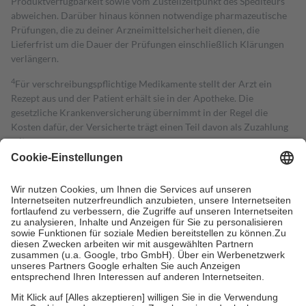
Produktverfügbarkeit sowie vom Zustellzeitpunkt des Spediteurs
abweichen. Darüber hinaus können notwendige pharmazeutische
Prüfungen, die zu deiner Arzneimittelsicherheit dienen, die
Lieferfrist um die Dauer der Prüfungen einschließlich Klärungen
verlängern.
4
Für verschreibungspflichtige Medikamente stellt der Arzt ein
Rezept aus und der Patient erhält sie in der Apotheke. Die
gesetzliche Krankenversicherung übernimmt in der Regel die
Kosten dafür, der Versicherte trägt einen Teil davon als Zuzahlung
mit.
Grundsätzlich leisten Mitglieder Zuzahlungen in Höhe von zehn
Prozent des Abgabepreises,
mindestens
jedoch
fünf Euro
und
höchstens zehn Euro.
Es sind jedoch nie mehr als die tatsächlichen
Kosten der Leistung zu entrichten.
Diese Regeln gelten grundsätzlich auch für Online-Apotheken.
Bei Heilmitteln und häuslicher Krankenpflege beträgt die
Zuzahlung zehn Prozent der Kosten sowie zehn Euro je
Verordnung.
Um das Engagement der Versicherten für ihre eigene Gesundheit zu
stärken und die besondere Stellung der Familie zu unterstützen,
fallen
keine Zuzahlungen
an bei: