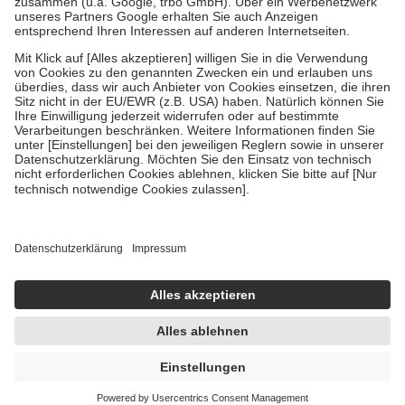
Verordnung.
Um das Engagement der Versicherten für ihre eigene Gesundheit zu
stärken und die besondere Stellung der Familie zu unterstützen,
fallen
keine Zuzahlungen
an bei:
• Kindern und Jugendlichen bis zum vollendeten 18. Lebensjahr
mit Ausnahme der Fahrkosten
• Untersuchungen zur Vorsorge und Früherkennung, die von der
GKV getragen werden
• empfohlenen Schutzimpfungen
• Harn- und Blutteststreifen
Wir nutzen Trusted Shops als unabhängigen Dienstleister für die
Einholung von Bewertungen. Trusted Shops hat Maßnahmen
getroffen, um sicherzustellen, dass es sich um echte Bewertungen
handelt. Mehr Informationen findest du hier:
https://help.etrusted.com/hc/de/articles/4419944605341
Einige Bilder und Inhalte wurden unter Zuhilfenahme künstlicher
Intelligenz erstellt.
UVP:
20,75 €
17,45 €