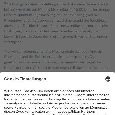
3
Die Übergabe deiner Bestellung an den Paketdienstleister erfolgt
bei uns werktags von Montag bis Freitag bis 18:00 Uhr. Der genaue
Lieferzeitpunkt kann je nach Region und in Abhängigkeit der
Produktverfügbarkeit sowie vom Zustellzeitpunkt des Spediteurs
abweichen. Darüber hinaus können notwendige pharmazeutische
Prüfungen, die zu deiner Arzneimittelsicherheit dienen, die
Lieferfrist um die Dauer der Prüfungen einschließlich Klärungen
verlängern.
4
Für verschreibungspflichtige Medikamente stellt der Arzt ein
Rezept aus und der Patient erhält sie in der Apotheke. Die
gesetzliche Krankenversicherung übernimmt in der Regel die
Kosten dafür, der Versicherte trägt einen Teil davon als Zuzahlung
mit.
Grundsätzlich leisten Mitglieder Zuzahlungen in Höhe von zehn
Prozent des Abgabepreises,
mindestens
jedoch
fünf Euro
und
höchstens zehn Euro.
Es sind jedoch nie mehr als die tatsächlichen
Kosten der Leistung zu entrichten.
Diese Regeln gelten grundsätzlich auch für Online-Apotheken.
Bei Heilmitteln und häuslicher Krankenpflege beträgt die
Zuzahlung zehn Prozent der Kosten sowie zehn Euro je