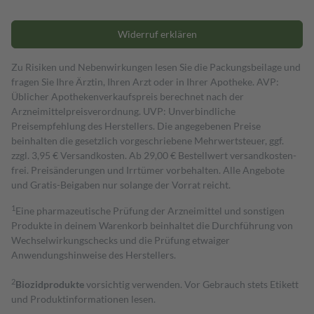
Widerruf erklären
Zu Risiken und Nebenwirkungen lesen Sie die Packungsbeilage und
fragen Sie Ihre Ärztin, Ihren Arzt oder in Ihrer Apotheke. AVP:
Üblicher Apothekenverkaufspreis berechnet nach der
Arzneimittelpreisverordnung. UVP: Unverbindliche
Preisempfehlung des Herstellers. Die angegebenen Preise
beinhalten die gesetzlich vorgeschriebene Mehrwertsteuer, ggf.
zzgl. 3,95 € Versandkosten. Ab 29,00 € Bestell­wert versand­kosten­
frei. Preisänderungen und Irrtümer vorbehalten. Alle Angebote
und Gratis-Beigaben nur solange der Vorrat reicht.
1
Eine pharmazeutische Prüfung der Arzneimittel und sonstigen
Produkte in deinem Warenkorb beinhaltet die Durchführung von
Wechselwirkungschecks und die Prüfung etwaiger
Anwendungshinweise des Herstellers.
2
Biozidprodukte
vorsichtig verwenden. Vor Gebrauch stets Etikett
und Produktinformationen lesen.