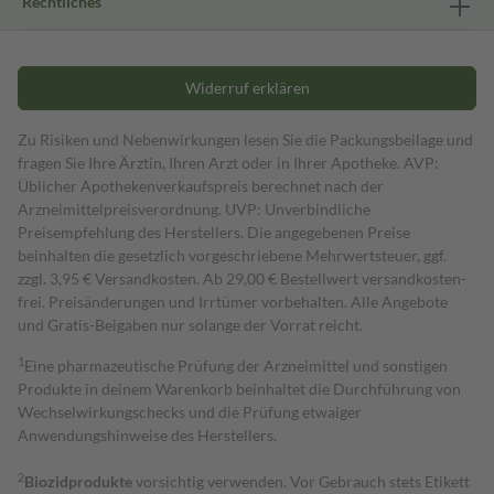
Rechtliches
Widerruf erklären
Zu Risiken und Nebenwirkungen lesen Sie die Packungsbeilage und
fragen Sie Ihre Ärztin, Ihren Arzt oder in Ihrer Apotheke. AVP:
Üblicher Apothekenverkaufspreis berechnet nach der
Arzneimittelpreisverordnung. UVP: Unverbindliche
Preisempfehlung des Herstellers. Die angegebenen Preise
beinhalten die gesetzlich vorgeschriebene Mehrwertsteuer, ggf.
zzgl. 3,95 € Versandkosten. Ab 29,00 € Bestell­wert versand­kosten­
frei. Preisänderungen und Irrtümer vorbehalten. Alle Angebote
und Gratis-Beigaben nur solange der Vorrat reicht.
1
Eine pharmazeutische Prüfung der Arzneimittel und sonstigen
Produkte in deinem Warenkorb beinhaltet die Durchführung von
Wechselwirkungschecks und die Prüfung etwaiger
Anwendungshinweise des Herstellers.
2
Biozidprodukte
vorsichtig verwenden. Vor Gebrauch stets Etikett