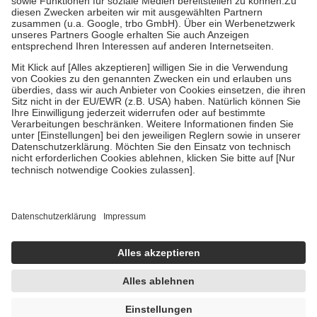
Zuzahlung zehn Prozent der Kosten sowie zehn Euro je
Verordnung.
Um das Engagement der Versicherten für ihre eigene Gesundheit zu
stärken und die besondere Stellung der Familie zu unterstützen,
fallen
keine Zuzahlungen
an bei:
• Kindern und Jugendlichen bis zum vollendeten 18. Lebensjahr
mit Ausnahme der Fahrkosten
• Untersuchungen zur Vorsorge und Früherkennung, die von der
GKV getragen werden
• empfohlenen Schutzimpfungen
• Harn- und Blutteststreifen
Wir nutzen Trusted Shops als unabhängigen Dienstleister für die
Einholung von Bewertungen. Trusted Shops hat Maßnahmen
getroffen, um sicherzustellen, dass es sich um echte Bewertungen
handelt. Mehr Informationen findest du hier:
https://help.etrusted.com/hc/de/articles/4419944605341
Einige Bilder und Inhalte wurden unter Zuhilfenahme künstlicher
Intelligenz erstellt.