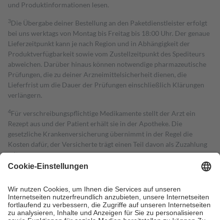
und Produktinformationen lesen.
3
Die Übergabe deiner Bestellung an den Paketdienstleister erfolgt
bei uns werktags von Montag bis Freitag bis 18:00 Uhr. Der genaue
Lieferzeitpunkt kann je nach Region und in Abhängigkeit der
Produktverfügbarkeit sowie vom Zustellzeitpunkt des Spediteurs
abweichen. Darüber hinaus können notwendige pharmazeutische
Prüfungen, die zu deiner Arzneimittelsicherheit dienen, die
Lieferfrist um die Dauer der Prüfungen einschließlich Klärungen
verlängern.
4
Für verschreibungspflichtige Medikamente stellt der Arzt ein
Rezept aus und der Patient erhält sie in der Apotheke. Die
gesetzliche Krankenversicherung übernimmt in der Regel die
Kosten dafür, der Versicherte trägt einen Teil davon als Zuzahlung
mit.
Grundsätzlich leisten Mitglieder Zuzahlungen in Höhe von zehn
Prozent des Abgabepreises,
mindestens
jedoch
fünf Euro
und
höchstens zehn Euro.
Es sind jedoch nie mehr als die tatsächlichen
Kosten der Leistung zu entrichten.
Diese Regeln gelten grundsätzlich auch für Online-Apotheken.
Bei Heilmitteln und häuslicher Krankenpflege beträgt die