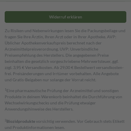
Widerruf erklären
Zu Risiken und Nebenwirkungen lesen Sie die Packungsbeilage und
fragen Sie Ihre Ärztin, Ihren Arzt oder in Ihrer Apotheke. AVP:
Üblicher Apothekenverkaufspreis berechnet nach der
Arzneimittelpreisverordnung. UVP: Unverbindliche
Preisempfehlung des Herstellers. Die angegebenen Preise
beinhalten die gesetzlich vorgeschriebene Mehrwertsteuer, ggf.
zzgl. 3,95 € Versandkosten. Ab 29,00 € Bestell­wert versand­kosten­
frei. Preisänderungen und Irrtümer vorbehalten. Alle Angebote
und Gratis-Beigaben nur solange der Vorrat reicht.
1
Eine pharmazeutische Prüfung der Arzneimittel und sonstigen
Produkte in deinem Warenkorb beinhaltet die Durchführung von
Wechselwirkungschecks und die Prüfung etwaiger
Anwendungshinweise des Herstellers.
2
Biozidprodukte
vorsichtig verwenden. Vor Gebrauch stets Etikett
und Produktinformationen lesen.