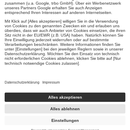
Verordnung.
Um das Engagement der Versicherten für ihre eigene Gesundheit zu
stärken und die besondere Stellung der Familie zu unterstützen,
fallen
keine Zuzahlungen
an bei:
• Kindern und Jugendlichen bis zum vollendeten 18. Lebensjahr
mit Ausnahme der Fahrkosten
• Untersuchungen zur Vorsorge und Früherkennung, die von der
GKV getragen werden
• empfohlenen Schutzimpfungen
• Harn- und Blutteststreifen
Wir nutzen Trusted Shops als unabhängigen Dienstleister für die
Einholung von Bewertungen. Trusted Shops hat Maßnahmen
getroffen, um sicherzustellen, dass es sich um echte Bewertungen
handelt. Mehr Informationen findest du hier:
https://help.etrusted.com/hc/de/articles/4419944605341
Einige Bilder und Inhalte wurden unter Zuhilfenahme künstlicher
Intelligenz erstellt.
UVP:
23,75 €