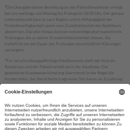
3
Die Übergabe deiner Bestellung an den Paketdienstleister erfolgt
bei uns werktags von Montag bis Freitag bis 18:00 Uhr. Der genaue
Lieferzeitpunkt kann je nach Region und in Abhängigkeit der
Produktverfügbarkeit sowie vom Zustellzeitpunkt des Spediteurs
abweichen. Darüber hinaus können notwendige pharmazeutische
Prüfungen, die zu deiner Arzneimittelsicherheit dienen, die
Lieferfrist um die Dauer der Prüfungen einschließlich Klärungen
verlängern.
4
Für verschreibungspflichtige Medikamente stellt der Arzt ein
Rezept aus und der Patient erhält sie in der Apotheke. Die
gesetzliche Krankenversicherung übernimmt in der Regel die
Kosten dafür, der Versicherte trägt einen Teil davon als Zuzahlung
mit.
Grundsätzlich leisten Mitglieder Zuzahlungen in Höhe von zehn
Prozent des Abgabepreises,
mindestens
jedoch
fünf Euro
und
höchstens zehn Euro.
Es sind jedoch nie mehr als die tatsächlichen
Kosten der Leistung zu entrichten.
Diese Regeln gelten grundsätzlich auch für Online-Apotheken.
Bei Heilmitteln und häuslicher Krankenpflege beträgt die
Zuzahlung zehn Prozent der Kosten sowie zehn Euro je