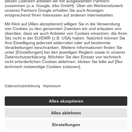
Verordnung.
Um das Engagement der Versicherten für ihre eigene Gesundheit zu
stärken und die besondere Stellung der Familie zu unterstützen,
fallen
keine Zuzahlungen
an bei:
• Kindern und Jugendlichen bis zum vollendeten 18. Lebensjahr
mit Ausnahme der Fahrkosten
• Untersuchungen zur Vorsorge und Früherkennung, die von der
GKV getragen werden
• empfohlenen Schutzimpfungen
• Harn- und Blutteststreifen
Wir nutzen Trusted Shops als unabhängigen Dienstleister für die
Einholung von Bewertungen. Trusted Shops hat Maßnahmen
getroffen, um sicherzustellen, dass es sich um echte Bewertungen
handelt. Mehr Informationen findest du hier:
https://help.etrusted.com/hc/de/articles/4419944605341
Einige Bilder und Inhalte wurden unter Zuhilfenahme künstlicher
Intelligenz erstellt.
UVP:
23,75 €