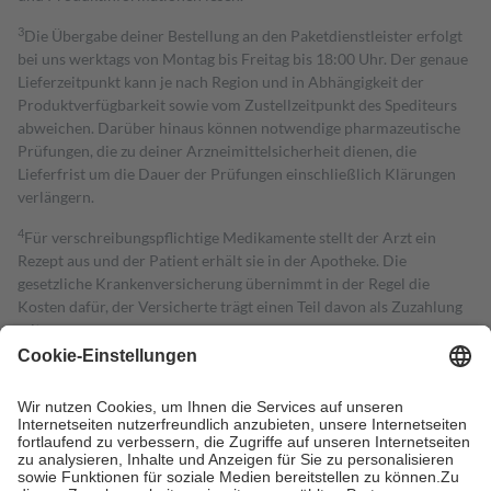
3
Die Übergabe deiner Bestellung an den Paketdienstleister erfolgt
bei uns werktags von Montag bis Freitag bis 18:00 Uhr. Der genaue
Lieferzeitpunkt kann je nach Region und in Abhängigkeit der
Produktverfügbarkeit sowie vom Zustellzeitpunkt des Spediteurs
abweichen. Darüber hinaus können notwendige pharmazeutische
Prüfungen, die zu deiner Arzneimittelsicherheit dienen, die
Lieferfrist um die Dauer der Prüfungen einschließlich Klärungen
verlängern.
4
Für verschreibungspflichtige Medikamente stellt der Arzt ein
Rezept aus und der Patient erhält sie in der Apotheke. Die
gesetzliche Krankenversicherung übernimmt in der Regel die
Kosten dafür, der Versicherte trägt einen Teil davon als Zuzahlung
mit.
Grundsätzlich leisten Mitglieder Zuzahlungen in Höhe von zehn
Prozent des Abgabepreises,
mindestens
jedoch
fünf Euro
und
höchstens zehn Euro.
Es sind jedoch nie mehr als die tatsächlichen
Kosten der Leistung zu entrichten.
Diese Regeln gelten grundsätzlich auch für Online-Apotheken.
Bei Heilmitteln und häuslicher Krankenpflege beträgt die
Zuzahlung zehn Prozent der Kosten sowie zehn Euro je