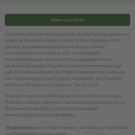
Widerruf erklären
Zu Risiken und Nebenwirkungen lesen Sie die Packungsbeilage und
fragen Sie Ihre Ärztin, Ihren Arzt oder in Ihrer Apotheke. AVP:
Üblicher Apothekenverkaufspreis berechnet nach der
Arzneimittelpreisverordnung. UVP: Unverbindliche
Preisempfehlung des Herstellers. Die angegebenen Preise
beinhalten die gesetzlich vorgeschriebene Mehrwertsteuer, ggf.
zzgl. 3,95 € Versandkosten. Ab 29,00 € Bestell­wert versand­kosten­
frei. Preisänderungen und Irrtümer vorbehalten. Alle Angebote
und Gratis-Beigaben nur solange der Vorrat reicht.
1
Eine pharmazeutische Prüfung der Arzneimittel und sonstigen
Produkte in deinem Warenkorb beinhaltet die Durchführung von
Wechselwirkungschecks und die Prüfung etwaiger
Anwendungshinweise des Herstellers.
2
Biozidprodukte
vorsichtig verwenden. Vor Gebrauch stets Etikett
und Produktinformationen lesen.