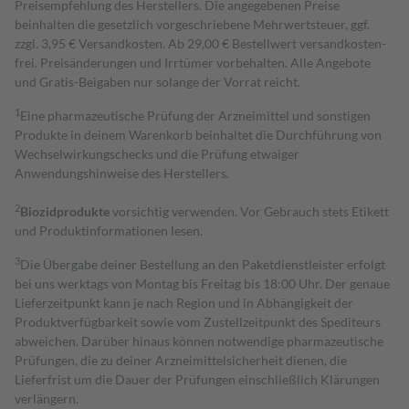
Preisempfehlung des Herstellers. Die angegebenen Preise
beinhalten die gesetzlich vorgeschriebene Mehrwertsteuer, ggf.
zzgl. 3,95 € Versandkosten. Ab 29,00 € Bestell­wert versand­kosten­
frei. Preisänderungen und Irrtümer vorbehalten. Alle Angebote
und Gratis-Beigaben nur solange der Vorrat reicht.
1
Eine pharmazeutische Prüfung der Arzneimittel und sonstigen
Produkte in deinem Warenkorb beinhaltet die Durchführung von
Wechselwirkungschecks und die Prüfung etwaiger
Anwendungshinweise des Herstellers.
2
Biozidprodukte
vorsichtig verwenden. Vor Gebrauch stets Etikett
und Produktinformationen lesen.
3
Die Übergabe deiner Bestellung an den Paketdienstleister erfolgt
bei uns werktags von Montag bis Freitag bis 18:00 Uhr. Der genaue
Lieferzeitpunkt kann je nach Region und in Abhängigkeit der
Produktverfügbarkeit sowie vom Zustellzeitpunkt des Spediteurs
abweichen. Darüber hinaus können notwendige pharmazeutische
Prüfungen, die zu deiner Arzneimittelsicherheit dienen, die
Lieferfrist um die Dauer der Prüfungen einschließlich Klärungen
verlängern.