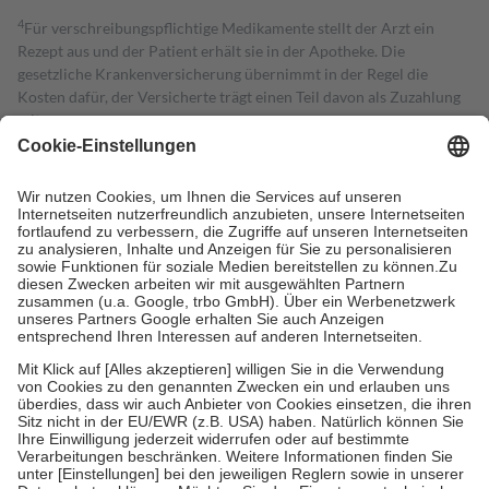
4
Für verschreibungspflichtige Medikamente stellt der Arzt ein
Rezept aus und der Patient erhält sie in der Apotheke. Die
gesetzliche Krankenversicherung übernimmt in der Regel die
Kosten dafür, der Versicherte trägt einen Teil davon als Zuzahlung
mit.
Grundsätzlich leisten Mitglieder Zuzahlungen in Höhe von zehn
Prozent des Abgabepreises,
mindestens
jedoch
fünf Euro
und
höchstens zehn Euro.
Es sind jedoch nie mehr als die tatsächlichen
Kosten der Leistung zu entrichten.
Diese Regeln gelten grundsätzlich auch für Online-Apotheken.
Bei Heilmitteln und häuslicher Krankenpflege beträgt die
Zuzahlung zehn Prozent der Kosten sowie zehn Euro je
Verordnung.
Um das Engagement der Versicherten für ihre eigene Gesundheit zu
stärken und die besondere Stellung der Familie zu unterstützen,
fallen
keine Zuzahlungen
an bei:
• Kindern und Jugendlichen bis zum vollendeten 18. Lebensjahr
mit Ausnahme der Fahrkosten
• Untersuchungen zur Vorsorge und Früherkennung, die von der
GKV getragen werden
• empfohlenen Schutzimpfungen