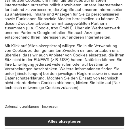
Kosten der Leistung zu entrichten.
Diese Regeln gelten grundsätzlich auch für Online-Apotheken.
Bei Heilmitteln und häuslicher Krankenpflege beträgt die
Zuzahlung zehn Prozent der Kosten sowie zehn Euro je
Verordnung.
Um das Engagement der Versicherten für ihre eigene Gesundheit zu
stärken und die besondere Stellung der Familie zu unterstützen,
fallen
keine Zuzahlungen
an bei:
• Kindern und Jugendlichen bis zum vollendeten 18. Lebensjahr
mit Ausnahme der Fahrkosten
• Untersuchungen zur Vorsorge und Früherkennung, die von der
GKV getragen werden
• empfohlenen Schutzimpfungen
• Harn- und Blutteststreifen
Wir nutzen Trusted Shops als unabhängigen Dienstleister für die
Einholung von Bewertungen. Trusted Shops hat Maßnahmen
getroffen, um sicherzustellen, dass es sich um echte Bewertungen
handelt. Mehr Informationen findest du hier:
https://help.etrusted.com/hc/de/articles/4419944605341
Einige Bilder und Inhalte wurden unter Zuhilfenahme künstlicher