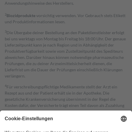
Anwendungshinweise des Herstellers.
2
Biozidprodukte
vorsichtig verwenden. Vor Gebrauch stets Etikett
und Produktinformationen lesen.
3
Die Übergabe deiner Bestellung an den Paketdienstleister erfolgt
bei uns werktags von Montag bis Freitag bis 18:00 Uhr. Der genaue
Lieferzeitpunkt kann je nach Region und in Abhängigkeit der
Produktverfügbarkeit sowie vom Zustellzeitpunkt des Spediteurs
abweichen. Darüber hinaus können notwendige pharmazeutische
Prüfungen, die zu deiner Arzneimittelsicherheit dienen, die
Lieferfrist um die Dauer der Prüfungen einschließlich Klärungen
verlängern.
4
Für verschreibungspflichtige Medikamente stellt der Arzt ein
Rezept aus und der Patient erhält sie in der Apotheke. Die
gesetzliche Krankenversicherung übernimmt in der Regel die
Kosten dafür, der Versicherte trägt einen Teil davon als Zuzahlung
mit.
Grundsätzlich leisten Mitglieder Zuzahlungen in Höhe von zehn
Prozent des Abgabepreises,
mindestens
jedoch
fünf Euro
und
höchstens zehn Euro.
Es sind jedoch nie mehr als die tatsächlichen