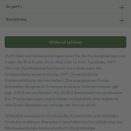
So geht's
Rechtliches
Widerruf erklären
Zu Risiken und Nebenwirkungen lesen Sie die Packungsbeilage und
fragen Sie Ihre Ärztin, Ihren Arzt oder in Ihrer Apotheke. AVP:
Üblicher Apothekenverkaufspreis berechnet nach der
Arzneimittelpreisverordnung. UVP: Unverbindliche
Preisempfehlung des Herstellers. Die angegebenen Preise
beinhalten die gesetzlich vorgeschriebene Mehrwertsteuer, ggf.
zzgl. 3,95 € Versandkosten. Ab 29,00 € Bestell­wert versand­kosten­
frei. Preisänderungen und Irrtümer vorbehalten. Alle Angebote
und Gratis-Beigaben nur solange der Vorrat reicht.
1
Eine pharmazeutische Prüfung der Arzneimittel und sonstigen
Produkte in deinem Warenkorb beinhaltet die Durchführung von
Wechselwirkungschecks und die Prüfung etwaiger