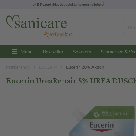
3
E-Rezept:
Heute bestellt,
morgen geliefert
Menü
Bestseller
Sparsets
Schmerzen & Ver
Markenshop
EUCERIN
Eucerin 20%-Aktion
Eucerin UreaRepair 5% UREA DUSCH