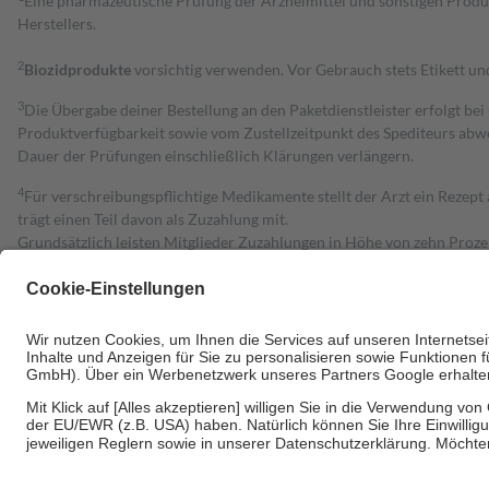
Eine pharmazeutische Prüfung der Arzneimittel und sonstigen Pro
Herstellers.
2
Biozidprodukte
vorsichtig verwenden. Vor Gebrauch stets Etikett u
3
Die Übergabe deiner Bestellung an den Paketdienstleister erfolgt bei
Produktverfügbarkeit sowie vom Zustellzeitpunkt des Spediteurs abwe
Dauer der Prüfungen einschließlich Klärungen verlängern.
4
Für verschreibungspflichtige Medikamente stellt der Arzt ein Rezept 
trägt einen Teil davon als Zuzahlung mit.
Grundsätzlich leisten Mitglieder Zuzahlungen in Höhe von zehn Proz
zu entrichten.
Diese Regeln gelten grundsätzlich auch für Online-Apotheken.
Bei Heilmitteln und häuslicher Krankenpflege beträgt die Zuzahlung 
Um das Engagement der Versicherten für ihre eigene Gesundheit zu stä
• Kindern und Jugendlichen bis zum vollendeten 18. Lebensjahr mit
• Untersuchungen zur Vorsorge und Früherkennung, die von der GKV
• empfohlenen Schutzimpfungen
• Harn- und Blutteststreifen
Wir nutzen Trusted Shops als unabhängigen Dienstleister für die Ein
Informationen findest du hier: https://help.etrusted.com/hc/de/arti