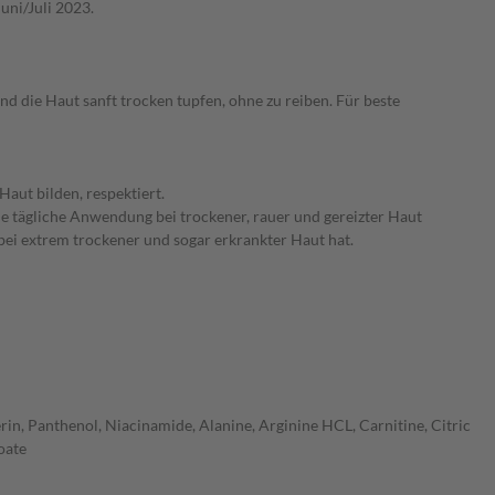
uni/Juli 2023.
d die Haut sanft trocken tupfen, ohne zu reiben. Für beste
Haut bilden, respektiert.
die tägliche Anwendung bei trockener, rauer und gereizter Haut
bei extrem trockener und sogar erkrankter Haut hat.
in, Panthenol, Niacinamide, Alanine, Arginine HCL, Carnitine, Citric
oate