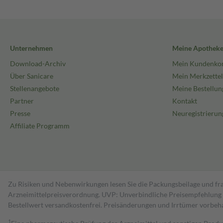
Unternehmen
Meine Apothek
Download-Archiv
Mein Kundenko
Über Sanicare
Mein Merkzettel
Stellenangebote
Meine Bestellun
Partner
Kontakt
Presse
Neuregistrierun
Affiliate Programm
Zu Risiken und Nebenwirkungen lesen Sie die Packungsbeilage und fra
Arzneimittelpreisverordnung. UVP: Unverbindliche Preisempfehlung de
Bestell­wert versand­kosten­frei. Preisänderungen und Irrtümer vorbeh
1