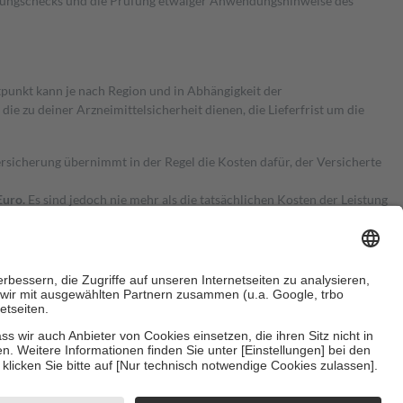
kungschecks und die Prüfung etwaiger Anwendungshinweise des
itpunkt kann je nach Region und in Abhängigkeit der
 zu deiner Arzneimittelsicherheit dienen, die Lieferfrist um die
ersicherung übernimmt in der Regel die Kosten dafür, der Versicherte
Euro.
Es sind jedoch nie mehr als die tatsächlichen Kosten der Leistung
e Zuzahlungen
an bei:
herzustellen, dass es sich um echte Bewertungen handelt. Mehr