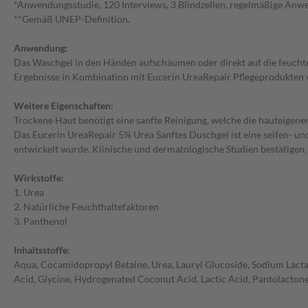
*Anwendungsstudie, 120 Interviews, 3 Blindzellen, regelmäßige Anwe
**Gemäß UNEP-Definition.
Anwendung:
Das Waschgel in den Händen aufschäumen oder direkt auf die feuchte 
Ergebnisse in Kombination mit Eucerin UreaRepair Pflegeprodukten
Weitere Eigenschaften:
Trockene Haut benötigt eine sanfte Reinigung, welche die hauteigenen 
Das Eucerin UreaRepair 5% Urea Sanftes Duschgel ist eine seifen- und
entwickelt wurde. Klinische und dermatologische Studien bestätigen,
Wirkstoffe:
1. Urea
2. Natürliche Feuchthaltefaktoren
3. Panthenol
Inhaltsstoffe:
Aqua, Cocamidopropyl Betaine, Urea, Lauryl Glucoside, Sodium Lactat
Acid, Glycine, Hydrogenated Coconut Acid, Lactic Acid, Pantolacton