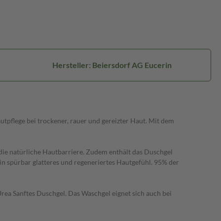
Hersteller: Beiersdorf AG Eucerin
tpflege bei trockener, rauer und gereizter Haut. Mit dem
die natürliche Hautbarriere. Zudem enthält das Duschgel
n spürbar glatteres und regeneriertes Hautgefühl. 95% der
rea Sanftes Duschgel. Das Waschgel eignet sich auch bei