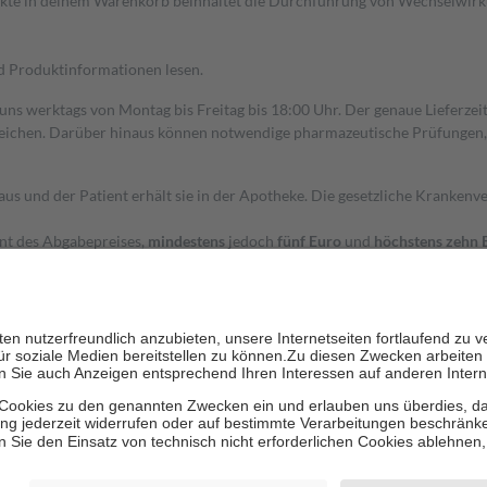
dukte in deinem Warenkorb beinhaltet die Durchführung von Wechselwir
nd Produktinformationen lesen.
 uns werktags von Montag bis Freitag bis 18:00 Uhr. Der genaue Lieferze
ichen. Darüber hinaus können notwendige pharmazeutische Prüfungen, die
aus und der Patient erhält sie in der Apotheke. Die gesetzliche Krankenv
ent des Abgabepreises,
mindestens
jedoch
fünf Euro
und
höchstens zehn 
zehn Prozent der Kosten sowie zehn Euro je Verordnung.
rken und die besondere Stellung der Familie zu unterstützen, fallen
kein
 Ausnahme der Fahrkosten
 getragen werden
holung von Bewertungen. Trusted Shops hat Maßnahmen getroffen, um sic
cles/4419944605341