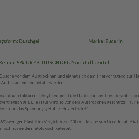
ngsform: Duschgel
Marke: Eucerin
aRepair 5% UREA DUSCHGEL Nachfüllbeutel
 Dusche vor dem Austrocknen und eignet sich damit hervorragend zur Hau
m Aufbrauchen neu befüllt werden.
chthaltefaktoren reinigt und peelt die Haut sehr sanft und bewahrt so 
träglich gilt. Die Haut wird so vor dem Austrocknen geschützt – für ei
cknet und das Spannungsgefühl reduziert wird.*
 65% weniger Plastik im Vergleich zur 400ml Flasche von UreaRepair 5% U
linisch sowie dermatologisch getestet.