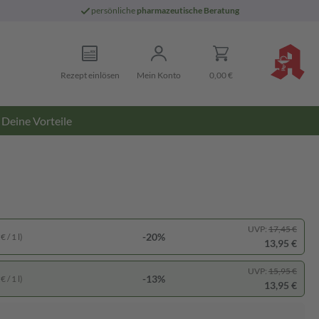
persönliche
pharmazeutische Beratung
Rezept einlösen
Mein Konto
0,00 €
Deine Vorteile
UVP:
17,45 €
-20%
 / 1 l)
13,95 €
UVP:
15,95 €
-13%
 / 1 l)
13,95 €