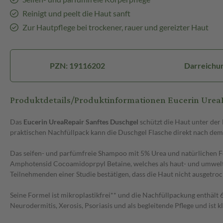
Reinigt und peelt die Haut sanft
Zur Hautpflege bei trockener, rauer und gereizter Haut
PZN: 19116202
Darreichu
Produktdetails/Produktinformationen Eucerin Ure
Das
Eucerin UreaRepair Sanftes Duschgel
schützt die Haut unter der
praktischen Nachfüllpack kann die Duschgel Flasche direkt nach de
Das seifen- und parfümfreie Shampoo mit 5% Urea und natürlichen Feu
Amphotensid Cocoamidoprpyl Betaine, welches als haut- und umweltver
Teilnehmenden einer Studie bestätigen, dass die Haut nicht ausgetro
Seine Formel ist mikroplastikfrei** und die Nachfüllpackung enthält
Neurodermitis, Xerosis, Psoriasis und als begleitende Pflege und ist k