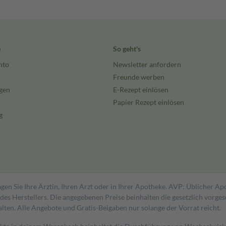
e
So geht's
nto
Newsletter anfordern
Freunde werben
gen
E-Rezept einlösen
Papier Rezept einlösen
g
gen Sie Ihre Ärztin, Ihren Arzt oder in Ihrer Apotheke. AVP: Üblicher A
s Herstellers. Die angegebenen Preise beinhalten die gesetzlich vorgesc
alten. Alle Angebote und Gratis-Beigaben nur solange der Vorrat reicht.