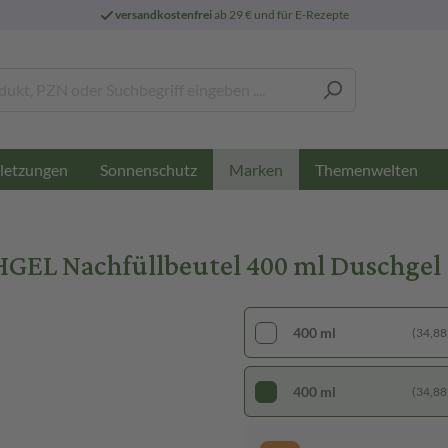
versandkostenfrei
ab 29 € und für E-Rezepte
letzungen
Sonnenschutz
Themenwelten
Marken
GEL Nachfüllbeutel 400 ml Duschgel
400 ml
(34,88 €
400 ml
(34,88 €