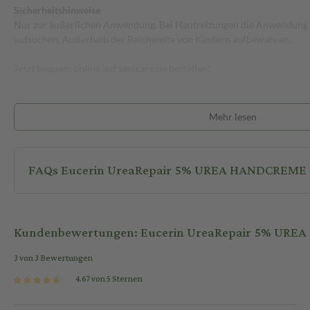
Sicherheitshinweise
Nur zur äußerlichen Anwendung. Bei Hautreizungen die Anwendung 
aufsuchen. Außerhalb der Reichweite von Kindern aufbewahren.
Jetzt bequem online auf sanicare.de bestellen!
Mehr lesen
FAQs Eucerin UreaRepair 5% UREA HANDCREME 
Kundenbewertungen: Eucerin UreaRepair 5% URE
3 von 3 Bewertungen
4.67 von 5 Sternen