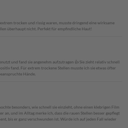
xtrem trocken und rissig waren, musste dringend eine wirksame
tellen überhaupt nicht. Perfekt für empfindliche Haut!
utzt und fand sie angenehm aufzutragen 👍 Sie zieht relativ schnell
ositiv fand. Für extrem trockene Stellen musste ich sie etwas öfter
 beanspruchte Hände.
hte besonders, wie schnell sie einzieht, ohne einen klebrigen Film
 an, und im Alltag merke ich, dass die rauen Stellen besser gepflegt
ent, bis er ganz verschwunden ist. Würde ich auf jeden Fall wieder