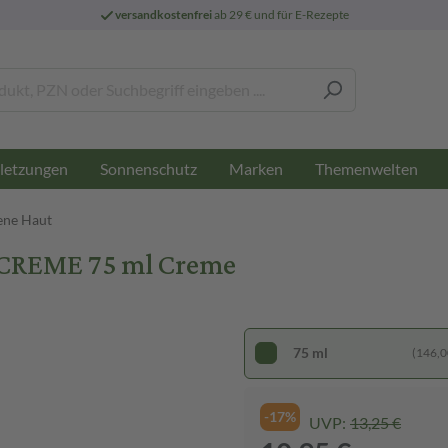
versandkostenfrei
ab 29 € und für E-Rezepte
letzungen
Sonnenschutz
Marken
Themenwelten
ene Haut
DCREME 75 ml Creme
75 ml
(146,00
-17%
UVP:
13,25 €