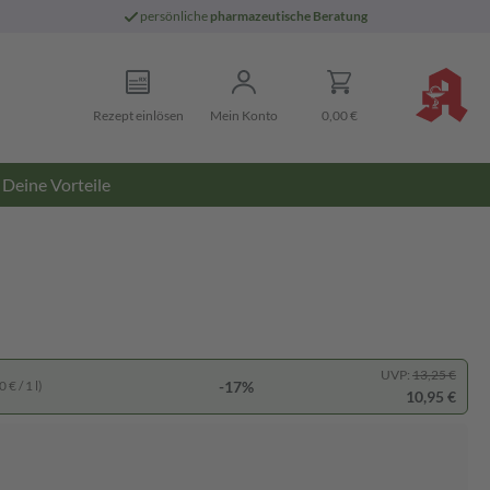
persönliche
pharmazeutische Beratung
Rezept einlösen
Mein Konto
0,00 €
Deine Vorteile
UVP:
13,25 €
-17%
 € / 1 l)
10,95 €