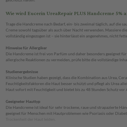
Wie wird Eucerin UreaRepair PLUS Handcreme 5% 
Trage die Handcreme nach Bedarf, ein- bis zweimal täglich, auf die s
Creme sowohl tagsüber als auch über Nacht verwenden. Massiere die C
vollständig eingezogen ist – sie hinterlässt ein angenehmes, nicht fet
Hinweise für Allergiker
Die Handcreme ist frei von Parfüm und daher besonders geeignet fü
allergische Reaktionen zu vermeiden, prüfe bitte die vollständige Inh
Studienergebnisse
Klinische Studien haben gezeigt, dass die Kombination aus Urea, Ce
Feuchtigkeitsfaktoren die Haut besser schützt und pflegt als Urea all
Haut sofort mit Feuchtigkeit und bietet bis zu 48 Stunden Schutz vor
Geeigneter Hauttyp
Die Handcreme ist ideal für sehr trockene, raue und strapazierte Hän
geeignet für Menschen mit Hautproblemen wie Psoriasis oder Diabetes
Trockenheit der Haut leiden.