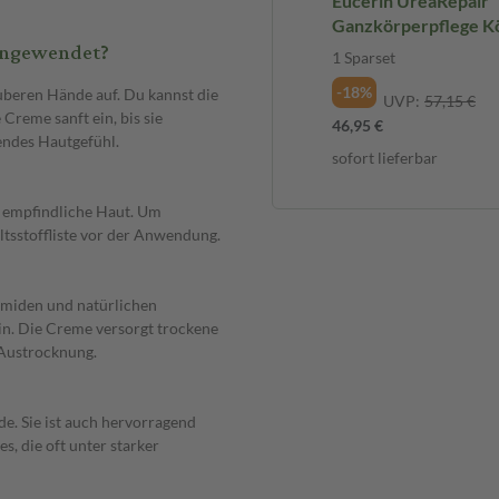
Eucerin UreaRepair
Ganzkörperpflege Kö
angewendet?
Handcreme Fußcreme
1 Sparset
sparen* 1 Sparset
-18%
auberen Hände auf. Du kannst die
UVP:
57,15 €
reme sanft ein, bis sie
46,95 €
tendes Hautgefühl.
sofort lieferbar
r empfindliche Haut. Um
altsstoffliste vor der Anwendung.
ramiden und natürlichen
ein. Die Creme versorgt trockene
 Austrocknung.
de. Sie ist auch hervorragend
, die oft unter starker