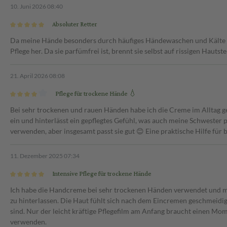
10. Juni 2026 08:40
Absoluter Retter
Da meine Hände besonders durch häufiges Händewaschen und Kälte e
Pflege her. Da sie parfümfrei ist, brennt sie selbst auf rissigen Hauts
21. April 2026 08:08
Pflege für trockene Hände 💧
Bei sehr trockenen und rauen Händen habe ich die Creme im Alltag gen
ein und hinterlässt ein gepflegtes Gefühl, was auch meine Schwester p
verwenden, aber insgesamt passt sie gut 😊 Eine praktische Hilfe für
11. Dezember 2025 07:34
Intensive Pflege für trockene Hände
Ich habe die Handcreme bei sehr trockenen Händen verwendet und moc
zu hinterlassen. Die Haut fühlt sich nach dem Eincremen geschmeidiger
sind. Nur der leicht kräftige Pflegefilm am Anfang braucht einen Mom
verwenden.