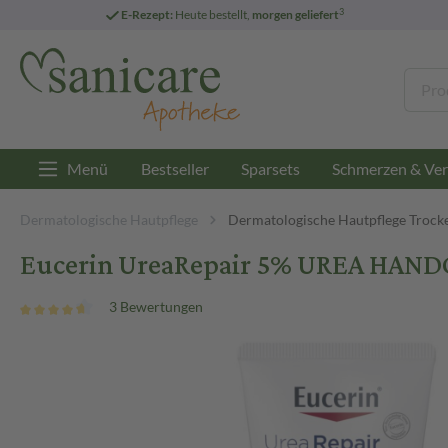
3
E-Rezept:
Heute bestellt,
morgen geliefert
Menü
Bestseller
Sparsets
Schmerzen & Ver
Dermatologische Hautpflege
Dermatologische Hautpflege Trock
Eucerin UreaRepair 5% UREA HAN
3 Bewertungen