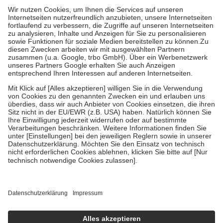
höchstens zehn Euro.
Es sind jedoch nie mehr als die tatsächlichen
Kosten der Leistung zu entrichten.
Diese Regeln gelten grundsätzlich auch für Online-Apotheken.
Bei Heilmitteln und häuslicher Krankenpflege beträgt die
Zuzahlung zehn Prozent der Kosten sowie zehn Euro je
Verordnung.
Um das Engagement der Versicherten für ihre eigene Gesundheit zu
stärken und die besondere Stellung der Familie zu unterstützen,
fallen
keine Zuzahlungen
an bei:
• Kindern und Jugendlichen bis zum vollendeten 18. Lebensjahr
mit Ausnahme der Fahrkosten
• Untersuchungen zur Vorsorge und Früherkennung, die von der
GKV getragen werden
• empfohlenen Schutzimpfungen
• Harn- und Blutteststreifen
Wir nutzen Trusted Shops als unabhängigen Dienstleister für die
Einholung von Bewertungen. Trusted Shops hat Maßnahmen
getroffen, um sicherzustellen, dass es sich um echte Bewertungen
handelt. Mehr Informationen findest du hier:
https://help.etrusted.com/hc/de/articles/4419944605341