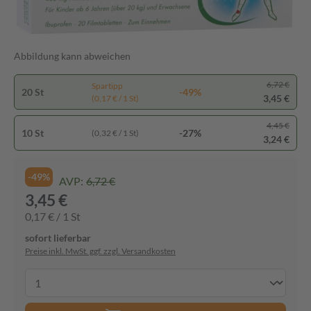
Abbildung kann abweichen
6,72 €
Spartipp
20 St
-49%
3,45 €
(0,17 € / 1 St)
4,45 €
10 St
-27%
(0,32 € / 1 St)
3,24 €
-49%
AVP:
6,72 €
3,45 €
0,17 € / 1 St
sofort lieferbar
Preise inkl. MwSt. ggf. zzgl. Versandkosten