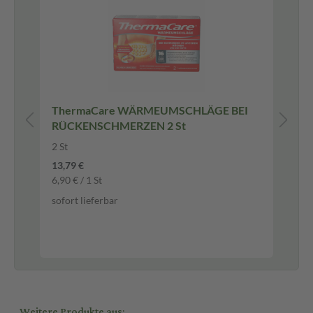
ThermaCare WÄRMEUMSCHLÄGE BEI
Di
RÜCKENSCHMERZEN 2 St
Di
15
2 St
Ge
13,79 €
6,90 € / 1 St
-2
sofort lieferbar
14,
97,
sof
Weitere Produkte aus: