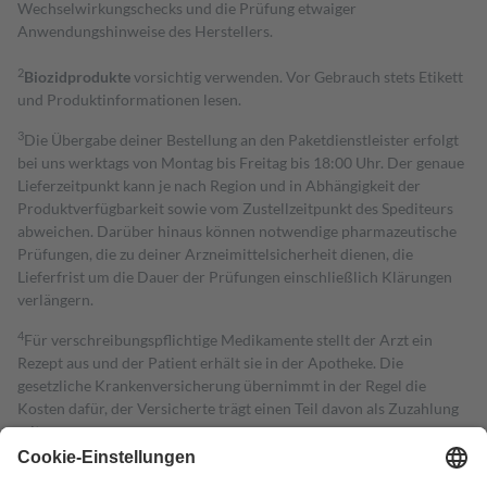
Wechselwirkungschecks und die Prüfung etwaiger
Anwendungshinweise des Herstellers.
2
Biozidprodukte
vorsichtig verwenden. Vor Gebrauch stets Etikett
und Produktinformationen lesen.
3
Die Übergabe deiner Bestellung an den Paketdienstleister erfolgt
bei uns werktags von Montag bis Freitag bis 18:00 Uhr. Der genaue
Lieferzeitpunkt kann je nach Region und in Abhängigkeit der
Produktverfügbarkeit sowie vom Zustellzeitpunkt des Spediteurs
abweichen. Darüber hinaus können notwendige pharmazeutische
Prüfungen, die zu deiner Arzneimittelsicherheit dienen, die
Lieferfrist um die Dauer der Prüfungen einschließlich Klärungen
verlängern.
4
Für verschreibungspflichtige Medikamente stellt der Arzt ein
Rezept aus und der Patient erhält sie in der Apotheke. Die
gesetzliche Krankenversicherung übernimmt in der Regel die
Kosten dafür, der Versicherte trägt einen Teil davon als Zuzahlung
mit.
Grundsätzlich leisten Mitglieder Zuzahlungen in Höhe von zehn
Prozent des Abgabepreises,
mindestens
jedoch
fünf Euro
und