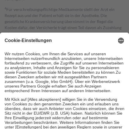
4
Für verschreibungspflichtige Medikamente stellt der Arzt ein
Rezept aus und der Patient erhält sie in der Apotheke. Die
gesetzliche Krankenversicherung übernimmt in der Regel die
Kosten dafür, der Versicherte trägt einen Teil davon als Zuzahlung
mit.
Grundsätzlich leisten Mitglieder Zuzahlungen in Höhe von zehn
Prozent des Abgabepreises,
mindestens
jedoch
fünf Euro
und
höchstens zehn Euro.
Es sind jedoch nie mehr als die tatsächlichen
Kosten der Leistung zu entrichten.
Diese Regeln gelten grundsätzlich auch für Online-Apotheken.
Bei Heilmitteln und häuslicher Krankenpflege beträgt die
Zuzahlung zehn Prozent der Kosten sowie zehn Euro je
Verordnung.
Um das Engagement der Versicherten für ihre eigene Gesundheit zu
stärken und die besondere Stellung der Familie zu unterstützen,
fallen
keine Zuzahlungen
an bei:
• Kindern und Jugendlichen bis zum vollendeten 18. Lebensjahr
mit Ausnahme der Fahrkosten
• Untersuchungen zur Vorsorge und Früherkennung, die von der
GKV getragen werden