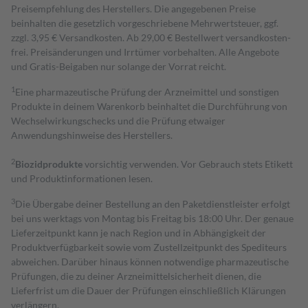
Preisempfehlung des Herstellers. Die angegebenen Preise
beinhalten die gesetzlich vorgeschriebene Mehrwertsteuer, ggf.
zzgl. 3,95 € Versandkosten. Ab 29,00 € Bestell­wert versand­kosten­
frei. Preisänderungen und Irrtümer vorbehalten. Alle Angebote
und Gratis-Beigaben nur solange der Vorrat reicht.
1
Eine pharmazeutische Prüfung der Arzneimittel und sonstigen
Produkte in deinem Warenkorb beinhaltet die Durchführung von
Wechselwirkungschecks und die Prüfung etwaiger
Anwendungshinweise des Herstellers.
2
Biozidprodukte
vorsichtig verwenden. Vor Gebrauch stets Etikett
und Produktinformationen lesen.
3
Die Übergabe deiner Bestellung an den Paketdienstleister erfolgt
bei uns werktags von Montag bis Freitag bis 18:00 Uhr. Der genaue
Lieferzeitpunkt kann je nach Region und in Abhängigkeit der
Produktverfügbarkeit sowie vom Zustellzeitpunkt des Spediteurs
abweichen. Darüber hinaus können notwendige pharmazeutische
Prüfungen, die zu deiner Arzneimittelsicherheit dienen, die
Lieferfrist um die Dauer der Prüfungen einschließlich Klärungen
verlängern.