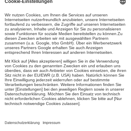
Grundsätzlich leisten Mitglieder Zuzahlungen in Höhe von zehn
Prozent des Abgabepreises,
mindestens
jedoch
fünf Euro
und
höchstens zehn Euro.
Es sind jedoch nie mehr als die tatsächlichen
Kosten der Leistung zu entrichten.
Diese Regeln gelten grundsätzlich auch für Online-Apotheken.
Bei Heilmitteln und häuslicher Krankenpflege beträgt die
Zuzahlung zehn Prozent der Kosten sowie zehn Euro je
Verordnung.
Um das Engagement der Versicherten für ihre eigene Gesundheit zu
stärken und die besondere Stellung der Familie zu unterstützen,
fallen
keine Zuzahlungen
an bei:
• Kindern und Jugendlichen bis zum vollendeten 18. Lebensjahr
mit Ausnahme der Fahrkosten
• Untersuchungen zur Vorsorge und Früherkennung, die von der
GKV getragen werden
• empfohlenen Schutzimpfungen
• Harn- und Blutteststreifen
Wir nutzen Trusted Shops als unabhängigen Dienstleister für die
Einholung von Bewertungen. Trusted Shops hat Maßnahmen
getroffen, um sicherzustellen, dass es sich um echte Bewertungen
handelt. Mehr Informationen findest du hier: