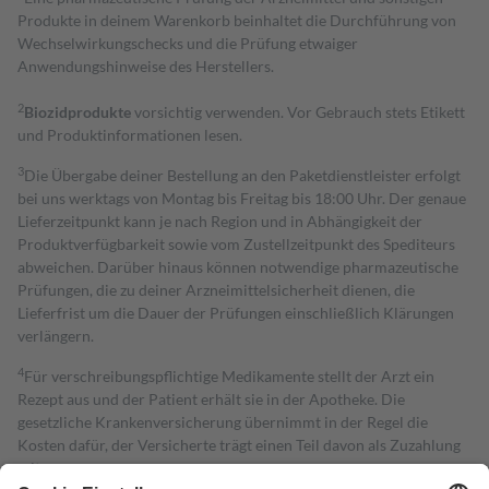
Produkte in deinem Warenkorb beinhaltet die Durchführung von
Wechselwirkungschecks und die Prüfung etwaiger
Anwendungshinweise des Herstellers.
2
Biozidprodukte
vorsichtig verwenden. Vor Gebrauch stets Etikett
und Produktinformationen lesen.
3
Die Übergabe deiner Bestellung an den Paketdienstleister erfolgt
bei uns werktags von Montag bis Freitag bis 18:00 Uhr. Der genaue
Lieferzeitpunkt kann je nach Region und in Abhängigkeit der
Produktverfügbarkeit sowie vom Zustellzeitpunkt des Spediteurs
abweichen. Darüber hinaus können notwendige pharmazeutische
Prüfungen, die zu deiner Arzneimittelsicherheit dienen, die
Lieferfrist um die Dauer der Prüfungen einschließlich Klärungen
verlängern.
4
Für verschreibungspflichtige Medikamente stellt der Arzt ein
Rezept aus und der Patient erhält sie in der Apotheke. Die
gesetzliche Krankenversicherung übernimmt in der Regel die
Kosten dafür, der Versicherte trägt einen Teil davon als Zuzahlung
mit.