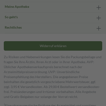
Meine Apotheke
So geht's
Rechtliches
Widerruf erklären
Zu Risiken und Nebenwirkungen lesen Sie die Packungsbeilage und
fragen Sie Ihre Ärztin, Ihren Arzt oder in Ihrer Apotheke. AVP:
Üblicher Apothekenverkaufspreis berechnet nach der
Arzneimittelpreisverordnung. UVP: Unverbindliche
Preisempfehlung des Herstellers. Die angegebenen Preise
beinhalten die gesetzlich vorgeschriebene Mehrwertsteuer, ggf.
zzgl. 3,95 € Versandkosten. Ab 29,00 € Bestell­wert versand­kosten­
frei. Preisänderungen und Irrtümer vorbehalten. Alle Angebote
und Gratis-Beigaben nur solange der Vorrat reicht.
1
Eine pharmazeutische Prüfung der Arzneimittel und sonstigen