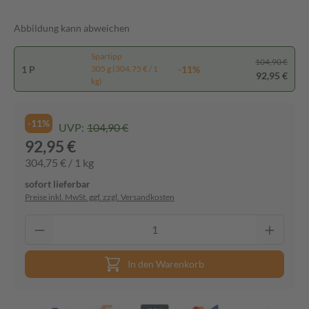
Abbildung kann abweichen
Spartipp
104,90 €
1 P
-11%
305 g (304,75 € / 1
92,95 €
kg)
-11%
UVP:
104,90 €
92,95 €
304,75 € / 1 kg
sofort lieferbar
Preise inkl. MwSt. ggf. zzgl. Versandkosten
In den Warenkorb