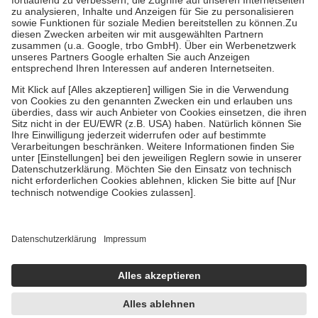
Diese Regeln gelten grundsätzlich auch für Online-Apotheken.
Bei Heilmitteln und häuslicher Krankenpflege beträgt die
Zuzahlung zehn Prozent der Kosten sowie zehn Euro je
Verordnung.
Um das Engagement der Versicherten für ihre eigene Gesundheit zu
stärken und die besondere Stellung der Familie zu unterstützen,
fallen
keine Zuzahlungen
an bei:
• Kindern und Jugendlichen bis zum vollendeten 18. Lebensjahr
mit Ausnahme der Fahrkosten
• Untersuchungen zur Vorsorge und Früherkennung, die von der
GKV getragen werden
• empfohlenen Schutzimpfungen
• Harn- und Blutteststreifen
Wir nutzen Trusted Shops als unabhängigen Dienstleister für die
Einholung von Bewertungen. Trusted Shops hat Maßnahmen
getroffen, um sicherzustellen, dass es sich um echte Bewertungen
handelt. Mehr Informationen findest du hier:
https://help.etrusted.com/hc/de/articles/4419944605341
Einige Bilder und Inhalte wurden unter Zuhilfenahme künstlicher
Intelligenz erstellt.