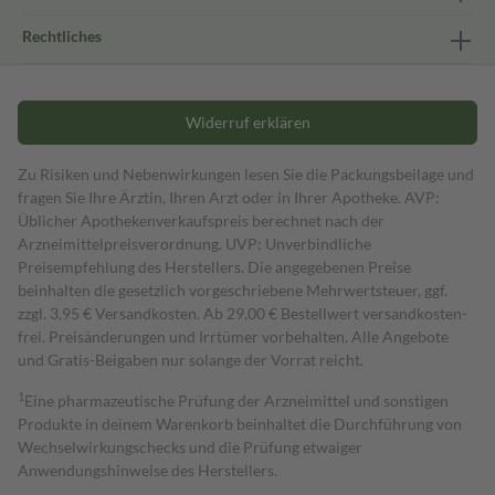
Rechtliches
Widerruf erklären
Zu Risiken und Nebenwirkungen lesen Sie die Packungsbeilage und
fragen Sie Ihre Ärztin, Ihren Arzt oder in Ihrer Apotheke. AVP:
Üblicher Apothekenverkaufspreis berechnet nach der
Arzneimittelpreisverordnung. UVP: Unverbindliche
Preisempfehlung des Herstellers. Die angegebenen Preise
beinhalten die gesetzlich vorgeschriebene Mehrwertsteuer, ggf.
zzgl. 3,95 € Versandkosten. Ab 29,00 € Bestell­wert versand­kosten­
frei. Preisänderungen und Irrtümer vorbehalten. Alle Angebote
und Gratis-Beigaben nur solange der Vorrat reicht.
1
Eine pharmazeutische Prüfung der Arzneimittel und sonstigen
Produkte in deinem Warenkorb beinhaltet die Durchführung von
Wechselwirkungschecks und die Prüfung etwaiger
Anwendungshinweise des Herstellers.