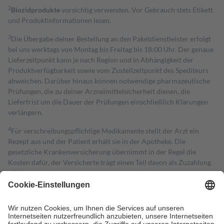
2
Biozidprodukte
vorsichtig verwenden. Vor Gebrauch stets Etikett
und Produktinformationen lesen.
3
Die Übergabe deiner Bestellung an den Paketdienstleister erfolgt
bei uns werktags von Montag bis Freitag bis 18:00 Uhr. Der genaue
Lieferzeitpunkt kann je nach Region und in Abhängigkeit der
Produktverfügbarkeit sowie vom Zustellzeitpunkt des Spediteurs
abweichen. Darüber hinaus können notwendige pharmazeutische
Prüfungen, die zu deiner Arzneimittelsicherheit dienen, die
Lieferfrist um die Dauer der Prüfungen einschließlich Klärungen
verlängern.
4
Für verschreibungspflichtige Medikamente stellt der Arzt ein
Rezept aus und der Patient erhält sie in der Apotheke. Die
gesetzliche Krankenversicherung übernimmt in der Regel die
Kosten dafür, der Versicherte trägt einen Teil davon als Zuzahlung
mit.
Grundsätzlich leisten Mitglieder Zuzahlungen in Höhe von zehn
Prozent des Abgabepreises,
mindestens
jedoch
fünf Euro
und
höchstens zehn Euro.
Es sind jedoch nie mehr als die tatsächlichen
Kosten der Leistung zu entrichten.