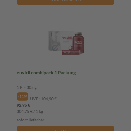
euviril combipack 1 Packung
1 P = 305 g
-11%
UVP:
104,90 €
92,95 €
304,75 € / 1 kg
sofort lieferbar