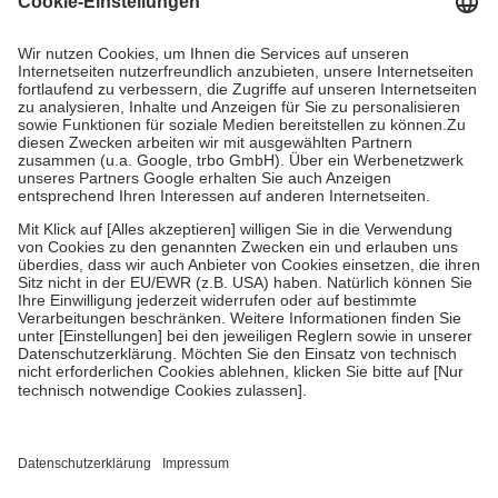
Kosten dafür, der Versicherte trägt einen Teil davon als Zuzahlung
mit.
Grundsätzlich leisten Mitglieder Zuzahlungen in Höhe von zehn
Prozent des Abgabepreises,
mindestens
jedoch
fünf Euro
und
höchstens zehn Euro.
Es sind jedoch nie mehr als die tatsächlichen
Kosten der Leistung zu entrichten.
Diese Regeln gelten grundsätzlich auch für Online-Apotheken.
Bei Heilmitteln und häuslicher Krankenpflege beträgt die
Zuzahlung zehn Prozent der Kosten sowie zehn Euro je
Verordnung.
Um das Engagement der Versicherten für ihre eigene Gesundheit zu
stärken und die besondere Stellung der Familie zu unterstützen,
fallen
keine Zuzahlungen
an bei:
• Kindern und Jugendlichen bis zum vollendeten 18. Lebensjahr
mit Ausnahme der Fahrkosten
• Untersuchungen zur Vorsorge und Früherkennung, die von der
GKV getragen werden
• empfohlenen Schutzimpfungen
• Harn- und Blutteststreifen
Wir nutzen Trusted Shops als unabhängigen Dienstleister für die
Einholung von Bewertungen. Trusted Shops hat Maßnahmen