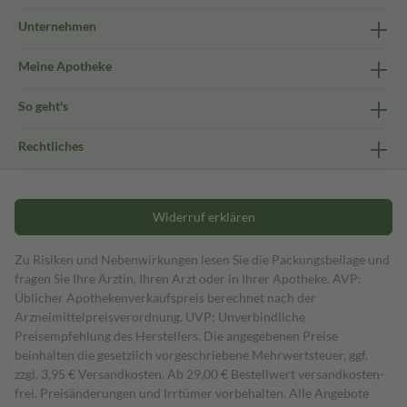
Unternehmen
Meine Apotheke
So geht's
Rechtliches
Widerruf erklären
Zu Risiken und Nebenwirkungen lesen Sie die Packungsbeilage und
fragen Sie Ihre Ärztin, Ihren Arzt oder in Ihrer Apotheke. AVP:
Üblicher Apothekenverkaufspreis berechnet nach der
Arzneimittelpreisverordnung. UVP: Unverbindliche
Preisempfehlung des Herstellers. Die angegebenen Preise
beinhalten die gesetzlich vorgeschriebene Mehrwertsteuer, ggf.
zzgl. 3,95 € Versandkosten. Ab 29,00 € Bestell­wert versand­kosten­
frei. Preisänderungen und Irrtümer vorbehalten. Alle Angebote