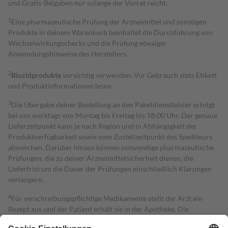
und Gratis-Beigaben nur solange der Vorrat reicht.
1
Eine pharmazeutische Prüfung der Arzneimittel und sonstigen
Produkte in deinem Warenkorb beinhaltet die Durchführung von
Wechselwirkungschecks und die Prüfung etwaiger
Anwendungshinweise des Herstellers.
2
Biozidprodukte
vorsichtig verwenden. Vor Gebrauch stets Etikett
und Produktinformationen lesen.
3
Die Übergabe deiner Bestellung an den Paketdienstleister erfolgt
bei uns werktags von Montag bis Freitag bis 18:00 Uhr. Der genaue
Lieferzeitpunkt kann je nach Region und in Abhängigkeit der
Produktverfügbarkeit sowie vom Zustellzeitpunkt des Spediteurs
abweichen. Darüber hinaus können notwendige pharmazeutische
Prüfungen, die zu deiner Arzneimittelsicherheit dienen, die
Lieferfrist um die Dauer der Prüfungen einschließlich Klärungen
verlängern.
4
Für verschreibungspflichtige Medikamente stellt der Arzt ein
Rezept aus und der Patient erhält sie in der Apotheke. Die
gesetzliche Krankenversicherung übernimmt in der Regel die