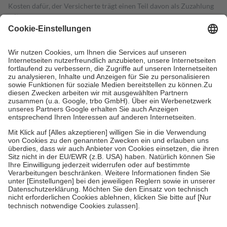
Kosten dafür, der Versicherte trägt einen Teil davon als Zuzahlung
mit.
Grundsätzlich leisten Mitglieder Zuzahlungen in Höhe von zehn
Prozent des Abgabepreises,
mindestens
jedoch
fünf Euro
und
höchstens zehn Euro.
Es sind jedoch nie mehr als die tatsächlichen
Kosten der Leistung zu entrichten.
Diese Regeln gelten grundsätzlich auch für Online-Apotheken.
Bei Heilmitteln und häuslicher Krankenpflege beträgt die
Zuzahlung zehn Prozent der Kosten sowie zehn Euro je
Verordnung.
Um das Engagement der Versicherten für ihre eigene Gesundheit zu
stärken und die besondere Stellung der Familie zu unterstützen,
fallen
keine Zuzahlungen
an bei:
• Kindern und Jugendlichen bis zum vollendeten 18. Lebensjahr
mit Ausnahme der Fahrkosten
• Untersuchungen zur Vorsorge und Früherkennung, die von der
GKV getragen werden
• empfohlenen Schutzimpfungen
• Harn- und Blutteststreifen
Wir nutzen Trusted Shops als unabhängigen Dienstleister für die
Einholung von Bewertungen. Trusted Shops hat Maßnahmen