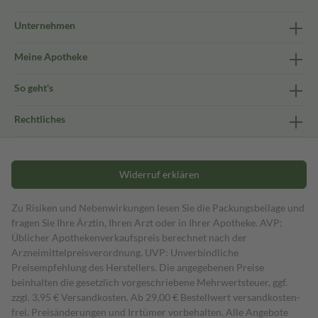
Unternehmen
Meine Apotheke
So geht's
Rechtliches
Widerruf erklären
Zu Risiken und Nebenwirkungen lesen Sie die Packungsbeilage und
fragen Sie Ihre Ärztin, Ihren Arzt oder in Ihrer Apotheke. AVP:
Üblicher Apothekenverkaufspreis berechnet nach der
Arzneimittelpreisverordnung. UVP: Unverbindliche
Preisempfehlung des Herstellers. Die angegebenen Preise
beinhalten die gesetzlich vorgeschriebene Mehrwertsteuer, ggf.
zzgl. 3,95 € Versandkosten. Ab 29,00 € Bestell­wert versand­kosten­
frei. Preisänderungen und Irrtümer vorbehalten. Alle Angebote