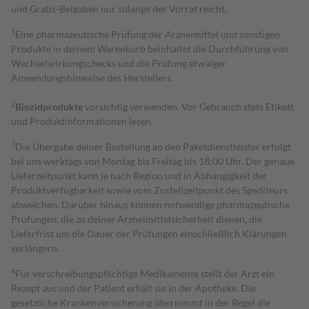
und Gratis-Beigaben nur solange der Vorrat reicht.
1
Eine pharmazeutische Prüfung der Arzneimittel und sonstigen
Produkte in deinem Warenkorb beinhaltet die Durchführung von
Wechselwirkungschecks und die Prüfung etwaiger
Anwendungshinweise des Herstellers.
2
Biozidprodukte
vorsichtig verwenden. Vor Gebrauch stets Etikett
und Produktinformationen lesen.
3
Die Übergabe deiner Bestellung an den Paketdienstleister erfolgt
bei uns werktags von Montag bis Freitag bis 18:00 Uhr. Der genaue
Lieferzeitpunkt kann je nach Region und in Abhängigkeit der
Produktverfügbarkeit sowie vom Zustellzeitpunkt des Spediteurs
abweichen. Darüber hinaus können notwendige pharmazeutische
Prüfungen, die zu deiner Arzneimittelsicherheit dienen, die
Lieferfrist um die Dauer der Prüfungen einschließlich Klärungen
verlängern.
4
Für verschreibungspflichtige Medikamente stellt der Arzt ein
Rezept aus und der Patient erhält sie in der Apotheke. Die
gesetzliche Krankenversicherung übernimmt in der Regel die