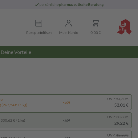
persönliche
pharmazeutische Beratung
Rezept einlösen
Mein Konto
0,00 €
Deine Vorteile
UVP:
54,80 €
pp
-5%
52,01 €
 (267,54 € / 1 kg)
UVP:
30,80 €
-5%
(300,62 € / 1 kg)
29,22 €
UVP:
12,20 €