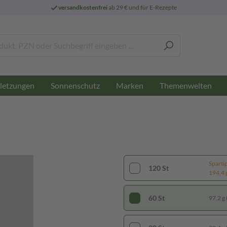
versandkostenfrei
ab 29 € und für E-Rezepte
letzungen
Sonnenschutz
Marken
Themenwelten
Sparti
120 St
194,4 g
60 St
97,2 g 