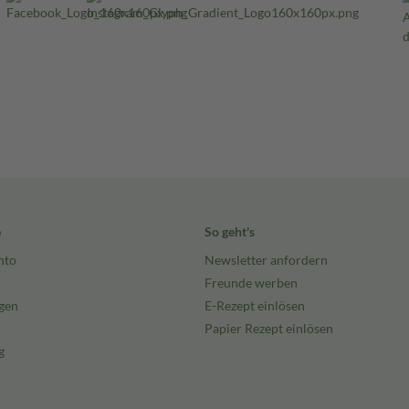
e
So geht's
nto
Newsletter anfordern
Freunde werben
gen
E-Rezept einlösen
Papier Rezept einlösen
g