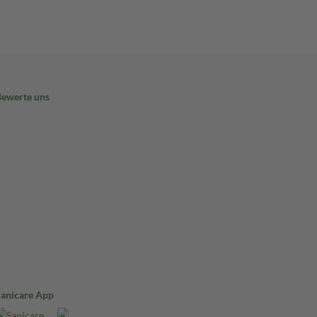
Bewerte uns
Sanicare App