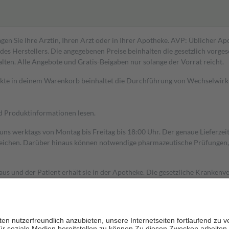
gen Sie Ihre Ärztin, Ihren Arzt oder in Ihrer Apotheke. AVP: Üblicher A
s Herstellers. Die angegebenen Preise beinhalten die gesetzlich vorgesc
alten. Alle Angebote und Gratis-Beigaben nur solange der Vorrat reicht.
dukte in deinem Warenkorb beinhaltet die Durchführung von Wechselwir
nd Produktinformationen lesen.
 uns werktags von Montag bis Freitag bis 18:00 Uhr. Der genaue Lieferze
ichen. Darüber hinaus können notwendige pharmazeutische Prüfungen, die
aus und der Patient erhält sie in der Apotheke. Die gesetzliche Krankenv
ent des Abgabepreises,
mindestens
jedoch
fünf Euro
und
höchstens zehn 
zehn Prozent der Kosten sowie zehn Euro je Verordnung.