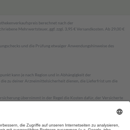
pothekenverkaufspreis berechnet nach der
hriebene Mehrwertsteuer, ggf. zzgl. 3,95 € Versandkosten. Ab 29,00 €
kungschecks und die Prüfung etwaiger Anwendungshinweise des
itpunkt kann je nach Region und in Abhängigkeit der
 zu deiner Arzneimittelsicherheit dienen, die Lieferfrist um die
ersicherung übernimmt in der Regel die Kosten dafür, der Versicherte
Euro.
Es sind jedoch nie mehr als die tatsächlichen Kosten der Leistung