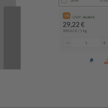
20 St
32,4 g 
-5%
UVP:
30,80 €
29,22 €
300,62 € / 1 kg