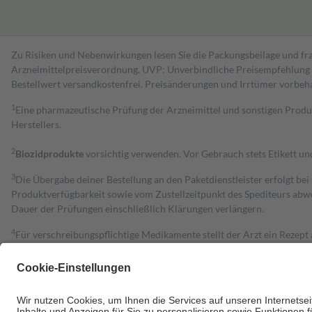
Zu Risiken und Nebenwirkungen lesen Sie die Packungsbeilage und fra
Arzneimittelpreisverordnung. UVP: Unverbindliche Preisempfehlung de
Bestell­wert versand­kosten­frei. Preisänderungen und Irrtümer vorbeh
1
Eine pharmazeutische Prüfung der Arzneimittel und sonstigen Pro
Herstellers.
2
Biozidprodukte
vorsichtig verwenden. Vor Gebrauch stets Etikett u
3
Die Übergabe deiner Bestellung an den Paketdienstleister erfolgt bei
Produktverfügbarkeit sowie vom Zustellzeitpunkt des Spediteurs abwe
Dauer der Prüfungen einschließlich Klärungen verlängern.
4
Für verschreibungspflichtige Medikamente stellt der Arzt ein Rezept 
trägt einen Teil davon als Zuzahlung mit.
Grundsätzlich leisten Mitglieder Zuzahlungen in Höhe von zehn Proz
zu entrichten.
Diese Regeln gelten grundsätzlich auch für Online-Apotheken.
Bei Heilmitteln und häuslicher Krankenpflege beträgt die Zuzahlung 