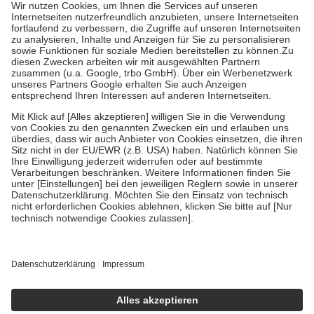
Grundsätzlich leisten Mitglieder Zuzahlungen in Höhe von zehn
Prozent des Abgabepreises,
mindestens
jedoch
fünf Euro
und
höchstens zehn Euro.
Es sind jedoch nie mehr als die tatsächlichen
Kosten der Leistung zu entrichten.
Diese Regeln gelten grundsätzlich auch für Online-Apotheken.
Bei Heilmitteln und häuslicher Krankenpflege beträgt die
Zuzahlung zehn Prozent der Kosten sowie zehn Euro je
Verordnung.
Um das Engagement der Versicherten für ihre eigene Gesundheit zu
stärken und die besondere Stellung der Familie zu unterstützen,
fallen
keine Zuzahlungen
an bei:
• Kindern und Jugendlichen bis zum vollendeten 18. Lebensjahr
mit Ausnahme der Fahrkosten
• Untersuchungen zur Vorsorge und Früherkennung, die von der
GKV getragen werden
• empfohlenen Schutzimpfungen
• Harn- und Blutteststreifen
Wir nutzen Trusted Shops als unabhängigen Dienstleister für die
Einholung von Bewertungen. Trusted Shops hat Maßnahmen
getroffen, um sicherzustellen, dass es sich um echte Bewertungen
handelt. Mehr Informationen findest du hier: