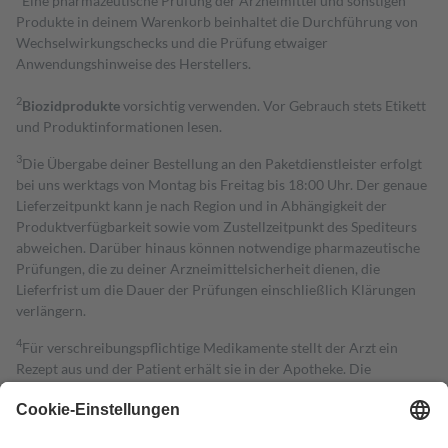
Eine pharmazeutische Prüfung der Arzneimittel und sonstigen
Produkte in deinem Warenkorb beinhaltet die Durchführung von
Wechselwirkungschecks und die Prüfung etwaiger
Anwendungshinweise des Herstellers.
2
Biozidprodukte
vorsichtig verwenden. Vor Gebrauch stets Etikett
und Produktinformationen lesen.
3
Die Übergabe deiner Bestellung an den Paketdienstleister erfolgt
bei uns werktags von Montag bis Freitag bis 18:00 Uhr. Der genaue
Lieferzeitpunkt kann je nach Region und in Abhängigkeit der
Produktverfügbarkeit sowie vom Zustellzeitpunkt des Spediteurs
abweichen. Darüber hinaus können notwendige pharmazeutische
Prüfungen, die zu deiner Arzneimittelsicherheit dienen, die
Lieferfrist um die Dauer der Prüfungen einschließlich Klärungen
verlängern.
4
Für verschreibungspflichtige Medikamente stellt der Arzt ein
Rezept aus und der Patient erhält sie in der Apotheke. Die
gesetzliche Krankenversicherung übernimmt in der Regel die
Kosten dafür, der Versicherte trägt einen Teil davon als Zuzahlung
mit.