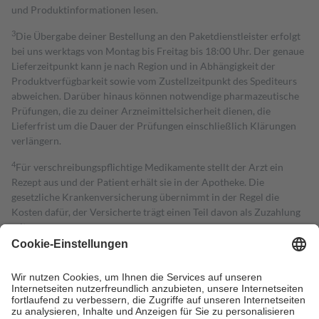
und Produktinformationen lesen.
3
Die Übergabe deiner Bestellung an den Paketdienstleister erfolgt
bei uns werktags von Montag bis Freitag bis 18:00 Uhr. Der genaue
Lieferzeitpunkt kann je nach Region und in Abhängigkeit der
Produktverfügbarkeit sowie vom Zustellzeitpunkt des Spediteurs
abweichen. Darüber hinaus können notwendige pharmazeutische
Prüfungen, die zu deiner Arzneimittelsicherheit dienen, die
Lieferfrist um die Dauer der Prüfungen einschließlich Klärungen
verlängern.
4
Für verschreibungspflichtige Medikamente stellt der Arzt ein
Rezept aus und der Patient erhält sie in der Apotheke. Die
gesetzliche Krankenversicherung übernimmt in der Regel die
Kosten dafür, der Versicherte trägt einen Teil davon als Zuzahlung
mit.
Grundsätzlich leisten Mitglieder Zuzahlungen in Höhe von zehn
Prozent des Abgabepreises,
mindestens
jedoch
fünf Euro
und
höchstens zehn Euro.
Es sind jedoch nie mehr als die tatsächlichen
Kosten der Leistung zu entrichten.
Diese Regeln gelten grundsätzlich auch für Online-Apotheken.
Bei Heilmitteln und häuslicher Krankenpflege beträgt die