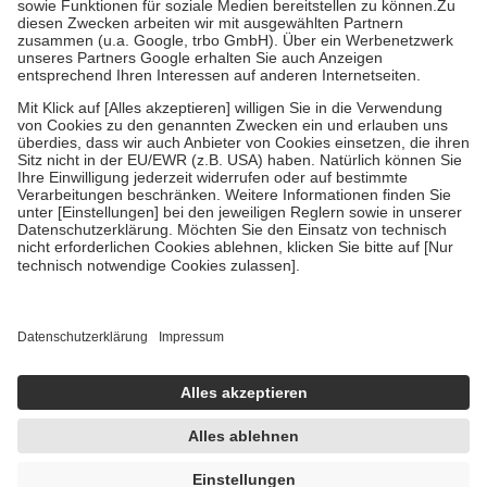
Zuzahlung zehn Prozent der Kosten sowie zehn Euro je
Verordnung.
Um das Engagement der Versicherten für ihre eigene Gesundheit zu
stärken und die besondere Stellung der Familie zu unterstützen,
fallen
keine Zuzahlungen
an bei:
• Kindern und Jugendlichen bis zum vollendeten 18. Lebensjahr
mit Ausnahme der Fahrkosten
• Untersuchungen zur Vorsorge und Früherkennung, die von der
GKV getragen werden
• empfohlenen Schutzimpfungen
• Harn- und Blutteststreifen
Wir nutzen Trusted Shops als unabhängigen Dienstleister für die
Einholung von Bewertungen. Trusted Shops hat Maßnahmen
getroffen, um sicherzustellen, dass es sich um echte Bewertungen
handelt. Mehr Informationen findest du hier:
https://help.etrusted.com/hc/de/articles/4419944605341
Einige Bilder und Inhalte wurden unter Zuhilfenahme künstlicher
Intelligenz erstellt.