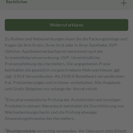
Rechtliches
Widerruf erklären
Zu Risiken und Nebenwirkungen lesen Sie die Packungsbeilage und
fragen Sie Ihre Ärztin, Ihren Arzt oder in Ihrer Apotheke. AVP:
Üblicher Apothekenverkaufspreis berechnet nach der
Arzneimittelpreisverordnung. UVP: Unverbindliche
Preisempfehlung des Herstellers. Die angegebenen Preise
beinhalten die gesetzlich vorgeschriebene Mehrwertsteuer, ggf.
zzgl. 3,95 € Versandkosten. Ab 29,00 € Bestell­wert versand­kosten­
frei. Preisänderungen und Irrtümer vorbehalten. Alle Angebote
und Gratis-Beigaben nur solange der Vorrat reicht.
1
Eine pharmazeutische Prüfung der Arzneimittel und sonstigen
Produkte in deinem Warenkorb beinhaltet die Durchführung von
Wechselwirkungschecks und die Prüfung etwaiger
Anwendungshinweise des Herstellers.
2
Biozidprodukte
vorsichtig verwenden. Vor Gebrauch stets Etikett