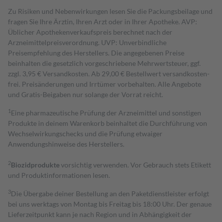
Zu Risiken und Nebenwirkungen lesen Sie die Packungsbeilage und
fragen Sie Ihre Ärztin, Ihren Arzt oder in Ihrer Apotheke. AVP:
Üblicher Apothekenverkaufspreis berechnet nach der
Arzneimittelpreisverordnung. UVP: Unverbindliche
Preisempfehlung des Herstellers. Die angegebenen Preise
beinhalten die gesetzlich vorgeschriebene Mehrwertsteuer, ggf.
zzgl. 3,95 € Versandkosten. Ab 29,00 € Bestell­wert versand­kosten­
frei. Preisänderungen und Irrtümer vorbehalten. Alle Angebote
und Gratis-Beigaben nur solange der Vorrat reicht.
1
Eine pharmazeutische Prüfung der Arzneimittel und sonstigen
Produkte in deinem Warenkorb beinhaltet die Durchführung von
Wechselwirkungschecks und die Prüfung etwaiger
Anwendungshinweise des Herstellers.
2
Biozidprodukte
vorsichtig verwenden. Vor Gebrauch stets Etikett
und Produktinformationen lesen.
3
Die Übergabe deiner Bestellung an den Paketdienstleister erfolgt
bei uns werktags von Montag bis Freitag bis 18:00 Uhr. Der genaue
Lieferzeitpunkt kann je nach Region und in Abhängigkeit der