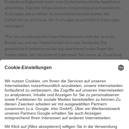
Produktverfügbarkeit sowie vom Zustellzeitpunkt des Spediteurs
abweichen. Darüber hinaus können notwendige pharmazeutische
Prüfungen, die zu deiner Arzneimittelsicherheit dienen, die
Lieferfrist um die Dauer der Prüfungen einschließlich Klärungen
verlängern.
4
Für verschreibungspflichtige Medikamente stellt der Arzt ein
Rezept aus und der Patient erhält sie in der Apotheke. Die
gesetzliche Krankenversicherung übernimmt in der Regel die
Kosten dafür, der Versicherte trägt einen Teil davon als Zuzahlung
mit.
Grundsätzlich leisten Mitglieder Zuzahlungen in Höhe von zehn
Prozent des Abgabepreises,
mindestens
jedoch
fünf Euro
und
höchstens zehn Euro.
Es sind jedoch nie mehr als die tatsächlichen
Kosten der Leistung zu entrichten.
Diese Regeln gelten grundsätzlich auch für Online-Apotheken.
Bei Heilmitteln und häuslicher Krankenpflege beträgt die
Zuzahlung zehn Prozent der Kosten sowie zehn Euro je
Verordnung.
Um das Engagement der Versicherten für ihre eigene Gesundheit zu
stärken und die besondere Stellung der Familie zu unterstützen,
fallen
keine Zuzahlungen
an bei: