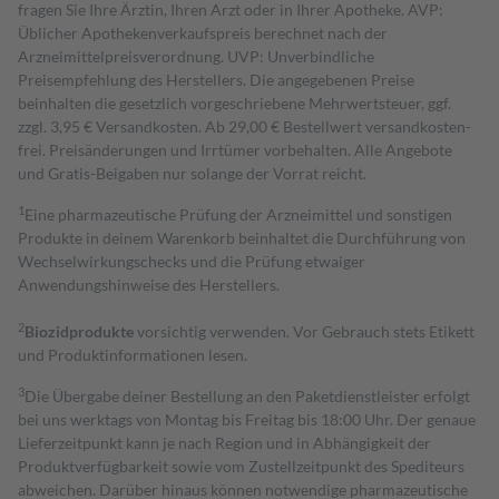
fragen Sie Ihre Ärztin, Ihren Arzt oder in Ihrer Apotheke. AVP:
Üblicher Apothekenverkaufspreis berechnet nach der
Arzneimittelpreisverordnung. UVP: Unverbindliche
Preisempfehlung des Herstellers. Die angegebenen Preise
beinhalten die gesetzlich vorgeschriebene Mehrwertsteuer, ggf.
zzgl. 3,95 € Versandkosten. Ab 29,00 € Bestell­wert versand­kosten­
frei. Preisänderungen und Irrtümer vorbehalten. Alle Angebote
und Gratis-Beigaben nur solange der Vorrat reicht.
1
Eine pharmazeutische Prüfung der Arzneimittel und sonstigen
Produkte in deinem Warenkorb beinhaltet die Durchführung von
Wechselwirkungschecks und die Prüfung etwaiger
Anwendungshinweise des Herstellers.
2
Biozidprodukte
vorsichtig verwenden. Vor Gebrauch stets Etikett
und Produktinformationen lesen.
3
Die Übergabe deiner Bestellung an den Paketdienstleister erfolgt
bei uns werktags von Montag bis Freitag bis 18:00 Uhr. Der genaue
Lieferzeitpunkt kann je nach Region und in Abhängigkeit der
Produktverfügbarkeit sowie vom Zustellzeitpunkt des Spediteurs
abweichen. Darüber hinaus können notwendige pharmazeutische