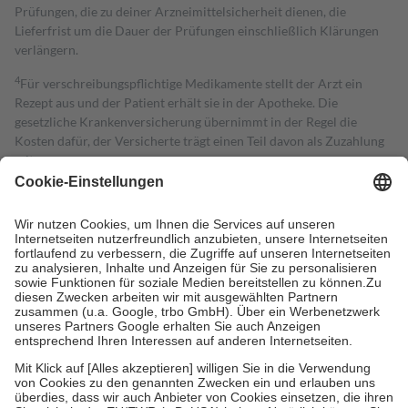
Prüfungen, die zu deiner Arzneimittelsicherheit dienen, die
Lieferfrist um die Dauer der Prüfungen einschließlich Klärungen
verlängern.
4
Für verschreibungspflichtige Medikamente stellt der Arzt ein
Rezept aus und der Patient erhält sie in der Apotheke. Die
gesetzliche Krankenversicherung übernimmt in der Regel die
Kosten dafür, der Versicherte trägt einen Teil davon als Zuzahlung
mit.
Grundsätzlich leisten Mitglieder Zuzahlungen in Höhe von zehn
Prozent des Abgabepreises,
mindestens
jedoch
fünf Euro
und
höchstens zehn Euro.
Es sind jedoch nie mehr als die tatsächlichen
Kosten der Leistung zu entrichten.
Diese Regeln gelten grundsätzlich auch für Online-Apotheken.
Bei Heilmitteln und häuslicher Krankenpflege beträgt die
Zuzahlung zehn Prozent der Kosten sowie zehn Euro je
Verordnung.
Um das Engagement der Versicherten für ihre eigene Gesundheit zu
stärken und die besondere Stellung der Familie zu unterstützen,
fallen
keine Zuzahlungen
an bei:
• Kindern und Jugendlichen bis zum vollendeten 18. Lebensjahr