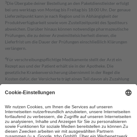
3
Die Übergabe deiner Bestellung an den Paketdienstleister erfolgt
bei uns werktags von Montag bis Freitag bis 18:00 Uhr. Der genaue
Lieferzeitpunkt kann je nach Region und in Abhängigkeit der
Produktverfügbarkeit sowie vom Zustellzeitpunkt des Spediteurs
abweichen. Darüber hinaus können notwendige pharmazeutische
Prüfungen, die zu deiner Arzneimittelsicherheit dienen, die
Lieferfrist um die Dauer der Prüfungen einschließlich Klärungen
verlängern.
4
Für verschreibungspflichtige Medikamente stellt der Arzt ein
Rezept aus und der Patient erhält sie in der Apotheke. Die
gesetzliche Krankenversicherung übernimmt in der Regel die
Kosten dafür, der Versicherte trägt einen Teil davon als Zuzahlung
mit.
Grundsätzlich leisten Mitglieder Zuzahlungen in Höhe von zehn
Prozent des Abgabepreises,
mindestens
jedoch
fünf Euro
und
höchstens zehn Euro.
Es sind jedoch nie mehr als die tatsächlichen
Kosten der Leistung zu entrichten.
Diese Regeln gelten grundsätzlich auch für Online-Apotheken.
Bei Heilmitteln und häuslicher Krankenpflege beträgt die
Zuzahlung zehn Prozent der Kosten sowie zehn Euro je
Verordnung.