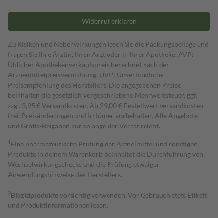
Widerruf erklären
Zu Risiken und Nebenwirkungen lesen Sie die Packungsbeilage und
fragen Sie Ihre Ärztin, Ihren Arzt oder in Ihrer Apotheke. AVP:
Üblicher Apothekenverkaufspreis berechnet nach der
Arzneimittelpreisverordnung. UVP: Unverbindliche
Preisempfehlung des Herstellers. Die angegebenen Preise
beinhalten die gesetzlich vorgeschriebene Mehrwertsteuer, ggf.
zzgl. 3,95 € Versandkosten. Ab 29,00 € Bestell­wert versand­kosten­
frei. Preisänderungen und Irrtümer vorbehalten. Alle Angebote
und Gratis-Beigaben nur solange der Vorrat reicht.
1
Eine pharmazeutische Prüfung der Arzneimittel und sonstigen
Produkte in deinem Warenkorb beinhaltet die Durchführung von
Wechselwirkungschecks und die Prüfung etwaiger
Anwendungshinweise des Herstellers.
2
Biozidprodukte
vorsichtig verwenden. Vor Gebrauch stets Etikett
und Produktinformationen lesen.