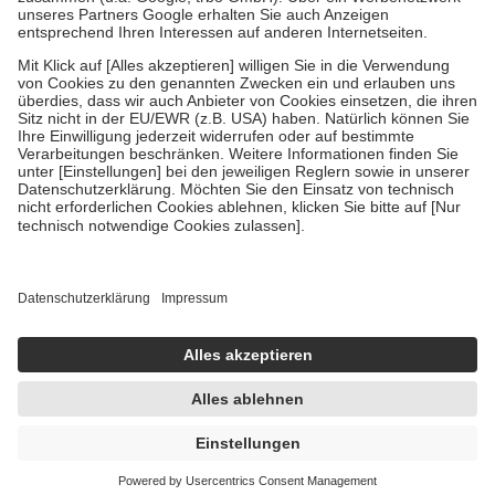
Um das Engagement der Versicherten für ihre eigene Gesundheit zu
stärken und die besondere Stellung der Familie zu unterstützen,
fallen
keine Zuzahlungen
an bei:
• Kindern und Jugendlichen bis zum vollendeten 18. Lebensjahr
mit Ausnahme der Fahrkosten
• Untersuchungen zur Vorsorge und Früherkennung, die von der
GKV getragen werden
• empfohlenen Schutzimpfungen
• Harn- und Blutteststreifen
Wir nutzen Trusted Shops als unabhängigen Dienstleister für die
Einholung von Bewertungen. Trusted Shops hat Maßnahmen
getroffen, um sicherzustellen, dass es sich um echte Bewertungen
handelt. Mehr Informationen findest du hier:
https://help.etrusted.com/hc/de/articles/4419944605341
Einige Bilder und Inhalte wurden unter Zuhilfenahme künstlicher
Intelligenz erstellt.