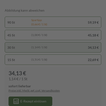
Abbildung kann abweichen
Spartipp
90 St
59,19 €
(0,66 € / 1 St)
45 St
45,18 €
(1,00 € / 1 St)
30 St
34,13 €
(1,14 € / 1 St)
15 St
22,69 €
(1,51 € / 1 St)
34,13 €
1,14 € / 1 St
sofort lieferbar
Preise inkl. MwSt. ggf. zzgl. Versandkosten
E-Rezept einlösen