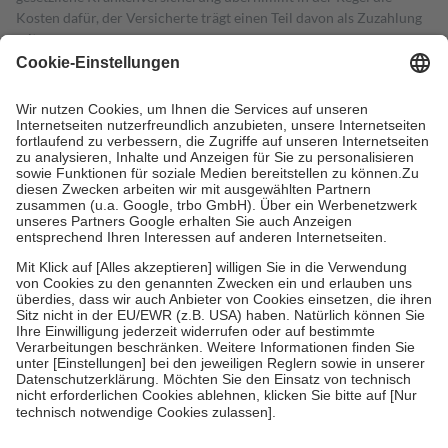
Kosten dafür, der Versicherte trägt einen Teil davon als Zuzahlung
mit.
Grundsätzlich leisten Mitglieder Zuzahlungen in Höhe von zehn
Prozent des Abgabepreises,
mindestens
jedoch
fünf Euro
und
höchstens zehn Euro.
Es sind jedoch nie mehr als die tatsächlichen
Kosten der Leistung zu entrichten.
Diese Regeln gelten grundsätzlich auch für Online-Apotheken.
Bei Heilmitteln und häuslicher Krankenpflege beträgt die
Zuzahlung zehn Prozent der Kosten sowie zehn Euro je
Verordnung.
Um das Engagement der Versicherten für ihre eigene Gesundheit zu
stärken und die besondere Stellung der Familie zu unterstützen,
fallen
keine Zuzahlungen
an bei:
• Kindern und Jugendlichen bis zum vollendeten 18. Lebensjahr
mit Ausnahme der Fahrkosten
• Untersuchungen zur Vorsorge und Früherkennung, die von der
GKV getragen werden
• empfohlenen Schutzimpfungen
• Harn- und Blutteststreifen
Wir nutzen Trusted Shops als unabhängigen Dienstleister für die