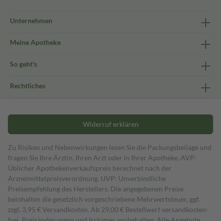
Unternehmen
Meine Apotheke
So geht's
Rechtliches
Widerruf erklären
Zu Risiken und Nebenwirkungen lesen Sie die Packungsbeilage und
fragen Sie Ihre Ärztin, Ihren Arzt oder in Ihrer Apotheke. AVP:
Üblicher Apothekenverkaufspreis berechnet nach der
Arzneimittelpreisverordnung. UVP: Unverbindliche
Preisempfehlung des Herstellers. Die angegebenen Preise
beinhalten die gesetzlich vorgeschriebene Mehrwertsteuer, ggf.
zzgl. 3,95 € Versandkosten. Ab 29,00 € Bestell­wert versand­kosten­
frei. Preisänderungen und Irrtümer vorbehalten. Alle Angebote