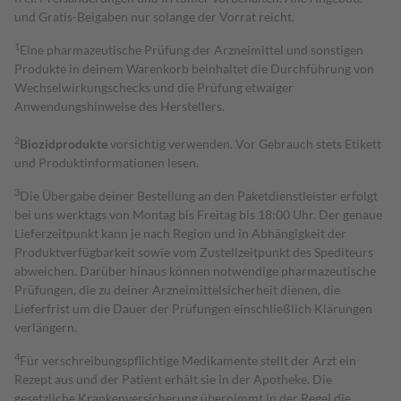
und Gratis-Beigaben nur solange der Vorrat reicht.
1
Eine pharmazeutische Prüfung der Arzneimittel und sonstigen
Produkte in deinem Warenkorb beinhaltet die Durchführung von
Wechselwirkungschecks und die Prüfung etwaiger
Anwendungshinweise des Herstellers.
2
Biozidprodukte
vorsichtig verwenden. Vor Gebrauch stets Etikett
und Produktinformationen lesen.
3
Die Übergabe deiner Bestellung an den Paketdienstleister erfolgt
bei uns werktags von Montag bis Freitag bis 18:00 Uhr. Der genaue
Lieferzeitpunkt kann je nach Region und in Abhängigkeit der
Produktverfügbarkeit sowie vom Zustellzeitpunkt des Spediteurs
abweichen. Darüber hinaus können notwendige pharmazeutische
Prüfungen, die zu deiner Arzneimittelsicherheit dienen, die
Lieferfrist um die Dauer der Prüfungen einschließlich Klärungen
verlängern.
4
Für verschreibungspflichtige Medikamente stellt der Arzt ein
Rezept aus und der Patient erhält sie in der Apotheke. Die
gesetzliche Krankenversicherung übernimmt in der Regel die