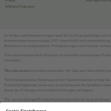
Presse
Neuregistrierun
Affiliate Programm
Zu Risiken und Nebenwirkungen lesen Sie die Packungsbeilage und fra
Arzneimittelpreisverordnung. UVP: Unverbindliche Preisempfehlung de
Bestell­wert versand­kosten­frei. Preisänderungen und Irrtümer vorbeh
1
Eine pharmazeutische Prüfung der Arzneimittel und sonstigen Pro
Herstellers.
2
Biozidprodukte
vorsichtig verwenden. Vor Gebrauch stets Etikett u
3
Die Übergabe deiner Bestellung an den Paketdienstleister erfolgt bei
Produktverfügbarkeit sowie vom Zustellzeitpunkt des Spediteurs abwe
Dauer der Prüfungen einschließlich Klärungen verlängern.
4
Für verschreibungspflichtige Medikamente stellt der Arzt ein Rezept 
trägt einen Teil davon als Zuzahlung mit.
Grundsätzlich leisten Mitglieder Zuzahlungen in Höhe von zehn Proz