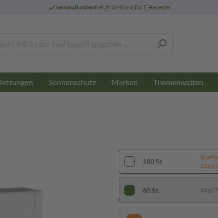
versandkostenfrei
ab 29 € und für E-Rezepte
letzungen
Sonnenschutz
Marken
Themenwelten
Sparti
180 St
126 g (
60 St
42 g (7