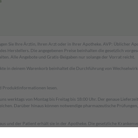
g
gen Sie Ihre Ärztin, Ihren Arzt oder in Ihrer Apotheke. AVP: Üblicher A
s Herstellers. Die angegebenen Preise beinhalten die gesetzlich vorgesc
alten. Alle Angebote und Gratis-Beigaben nur solange der Vorrat reicht.
dukte in deinem Warenkorb beinhaltet die Durchführung von Wechselwir
nd Produktinformationen lesen.
 uns werktags von Montag bis Freitag bis 18:00 Uhr. Der genaue Lieferze
ichen. Darüber hinaus können notwendige pharmazeutische Prüfungen, die
aus und der Patient erhält sie in der Apotheke. Die gesetzliche Krankenv
ent des Abgabepreises,
mindestens
jedoch
fünf Euro
und
höchstens zehn 