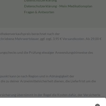
Datenschutzerklärung
Datenschutzerklärung - Mein Medikationsplan
Fragen & Antworten
pothekenverkaufspreis berechnet nach der
hriebene Mehrwertsteuer, ggf. zzgl. 3,95 € Versandkosten. Ab 29,00 €
kungschecks und die Prüfung etwaiger Anwendungshinweise des
itpunkt kann je nach Region und in Abhängigkeit der
 zu deiner Arzneimittelsicherheit dienen, die Lieferfrist um die
ersicherung übernimmt in der Regel die Kosten dafür, der Versicherte
Euro.
Es sind jedoch nie mehr als die tatsächlichen Kosten der Leistung