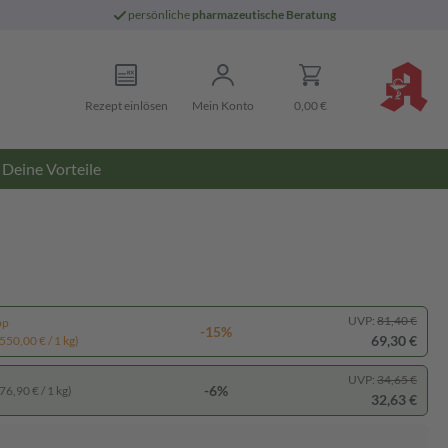
persönliche
pharmazeutische Beratung
Rezept einlösen
Mein Konto
0,00 €
Deine Vorteile
UVP:
81,40 €
pp
-15%
69,30 €
550,00 € / 1 kg)
UVP:
34,65 €
-6%
76,90 € / 1 kg)
32,63 €