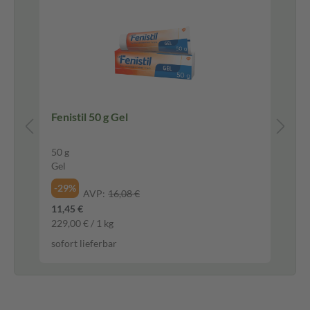
Fenistil 50 g Gel
Fe
50 g
8 
Gel
Ge
-29%
-3
AVP:
16,08 €
11,45 €
6,9
229,00 € / 1 kg
868
sofort lieferbar
sof