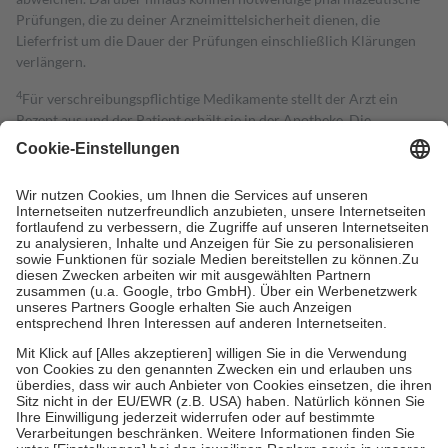
Prüfungen, die zu deiner Arzneimittelsicherheit dienen, die
Lieferfrist um die Dauer der Prüfungen einschließlich Klärungen
verlängern.
4
Für verschreibungspflichtige Medikamente stellt der Arzt ein
Rezept aus und der Patient erhält sie in der Apotheke. Die
gesetzliche Krankenversicherung übernimmt in der Regel die
Kosten dafür, der Versicherte trägt einen Teil davon als Zuzahlung
mit.
Grundsätzlich leisten Mitglieder Zuzahlungen in Höhe von zehn
Prozent des Abgabepreises,
mindestens
jedoch
fünf Euro
und
höchstens zehn Euro.
Es sind jedoch nie mehr als die tatsächlichen
Kosten der Leistung zu entrichten.
Diese Regeln gelten grundsätzlich auch für Online-Apotheken.
Bei Heilmitteln und häuslicher Krankenpflege beträgt die
Zuzahlung zehn Prozent der Kosten sowie zehn Euro je
Verordnung.
Um das Engagement der Versicherten für ihre eigene Gesundheit zu
stärken und die besondere Stellung der Familie zu unterstützen,
fallen
keine Zuzahlungen
an bei:
• Kindern und Jugendlichen bis zum vollendeten 18. Lebensjahr