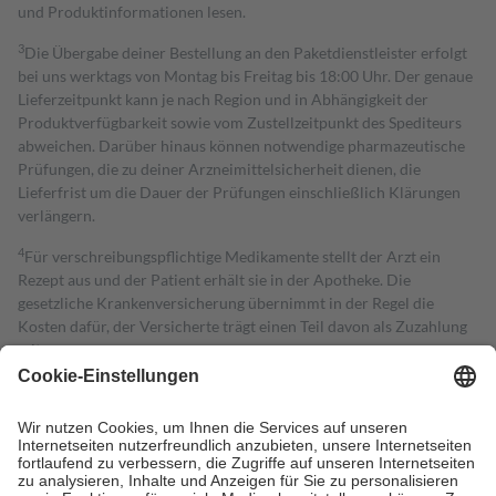
und Produktinformationen lesen.
3
Die Übergabe deiner Bestellung an den Paketdienstleister erfolgt
bei uns werktags von Montag bis Freitag bis 18:00 Uhr. Der genaue
Lieferzeitpunkt kann je nach Region und in Abhängigkeit der
Produktverfügbarkeit sowie vom Zustellzeitpunkt des Spediteurs
abweichen. Darüber hinaus können notwendige pharmazeutische
Prüfungen, die zu deiner Arzneimittelsicherheit dienen, die
Lieferfrist um die Dauer der Prüfungen einschließlich Klärungen
verlängern.
4
Für verschreibungspflichtige Medikamente stellt der Arzt ein
Rezept aus und der Patient erhält sie in der Apotheke. Die
gesetzliche Krankenversicherung übernimmt in der Regel die
Kosten dafür, der Versicherte trägt einen Teil davon als Zuzahlung
mit.
Grundsätzlich leisten Mitglieder Zuzahlungen in Höhe von zehn
Prozent des Abgabepreises,
mindestens
jedoch
fünf Euro
und
höchstens zehn Euro.
Es sind jedoch nie mehr als die tatsächlichen
Kosten der Leistung zu entrichten.
Diese Regeln gelten grundsätzlich auch für Online-Apotheken.
Bei Heilmitteln und häuslicher Krankenpflege beträgt die