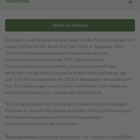
Rechtliches
Widerruf erklären
Zu Risiken und Nebenwirkungen lesen Sie die Packungsbeilage und
fragen Sie Ihre Ärztin, Ihren Arzt oder in Ihrer Apotheke. AVP:
Üblicher Apothekenverkaufspreis berechnet nach der
Arzneimittelpreisverordnung. UVP: Unverbindliche
Preisempfehlung des Herstellers. Die angegebenen Preise
beinhalten die gesetzlich vorgeschriebene Mehrwertsteuer, ggf.
zzgl. 3,95 € Versandkosten. Ab 29,00 € Bestell­wert versand­kosten­
frei. Preisänderungen und Irrtümer vorbehalten. Alle Angebote
und Gratis-Beigaben nur solange der Vorrat reicht.
1
Eine pharmazeutische Prüfung der Arzneimittel und sonstigen
Produkte in deinem Warenkorb beinhaltet die Durchführung von
Wechselwirkungschecks und die Prüfung etwaiger
Anwendungshinweise des Herstellers.
2
Biozidprodukte
vorsichtig verwenden. Vor Gebrauch stets Etikett