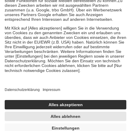
Zuzahlung zehn Prozent der Kosten sowie zehn Euro je
Verordnung.
Um das Engagement der Versicherten für ihre eigene Gesundheit zu
stärken und die besondere Stellung der Familie zu unterstützen,
fallen
keine Zuzahlungen
an bei:
• Kindern und Jugendlichen bis zum vollendeten 18. Lebensjahr
mit Ausnahme der Fahrkosten
• Untersuchungen zur Vorsorge und Früherkennung, die von der
GKV getragen werden
• empfohlenen Schutzimpfungen
• Harn- und Blutteststreifen
Wir nutzen Trusted Shops als unabhängigen Dienstleister für die
Einholung von Bewertungen. Trusted Shops hat Maßnahmen
getroffen, um sicherzustellen, dass es sich um echte Bewertungen
handelt. Mehr Informationen findest du hier:
https://help.etrusted.com/hc/de/articles/4419944605341
Einige Bilder und Inhalte wurden unter Zuhilfenahme künstlicher
Intelligenz erstellt.