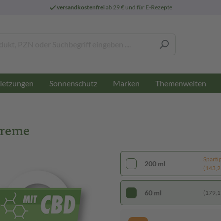
versandkostenfrei
ab 29 € und für E-Rezepte
letzungen
Sonnenschutz
Marken
Themenwelten
Creme
Sparti
200 ml
(143,25
60 ml
(179,17