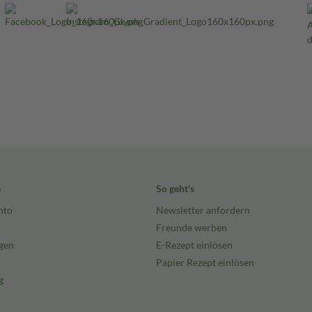
e
So geht's
nto
Newsletter anfordern
Freunde werben
gen
E-Rezept einlösen
Papier Rezept einlösen
g