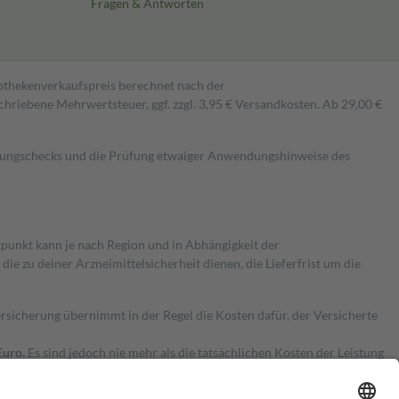
Fragen & Antworten
pothekenverkaufspreis berechnet nach der
hriebene Mehrwertsteuer, ggf. zzgl. 3,95 € Versandkosten. Ab 29,00 €
kungschecks und die Prüfung etwaiger Anwendungshinweise des
itpunkt kann je nach Region und in Abhängigkeit der
 zu deiner Arzneimittelsicherheit dienen, die Lieferfrist um die
ersicherung übernimmt in der Regel die Kosten dafür, der Versicherte
Euro.
Es sind jedoch nie mehr als die tatsächlichen Kosten der Leistung