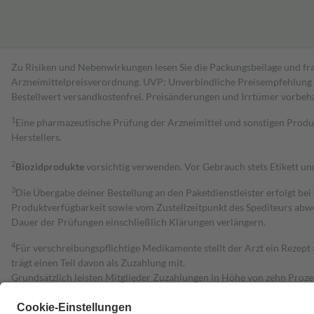
Zu Risiken und Nebenwirkungen lesen Sie die Packungsbeilage und fra
Arzneimittelpreisverordnung. UVP: Unverbindliche Preisempfehlung de
Bestell­wert versand­kosten­frei. Preisänderungen und Irrtümer vorbeh
1
Eine pharmazeutische Prüfung der Arzneimittel und sonstigen Pro
Herstellers.
2
Biozidprodukte
vorsichtig verwenden. Vor Gebrauch stets Etikett u
3
Die Übergabe deiner Bestellung an den Paketdienstleister erfolgt bei
Produktverfügbarkeit sowie vom Zustellzeitpunkt des Spediteurs abwe
Dauer der Prüfungen einschließlich Klärungen verlängern.
4
Für verschreibungspflichtige Medikamente stellt der Arzt ein Rezept 
trägt einen Teil davon als Zuzahlung mit.
Grundsätzlich leisten Mitglieder Zuzahlungen in Höhe von zehn Proz
zu entrichten.
Diese Regeln gelten grundsätzlich auch für Online-Apotheken.