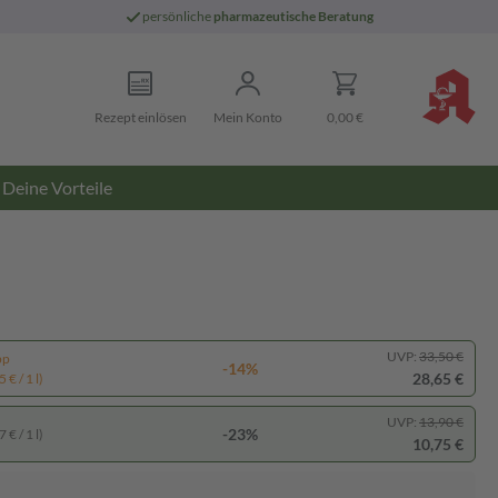
persönliche
pharmazeutische Beratung
Rezept einlösen
Mein Konto
0,00 €
Deine Vorteile
UVP:
33,50 €
pp
-14%
28,65 €
 € / 1 l)
UVP:
13,90 €
-23%
 € / 1 l)
10,75 €