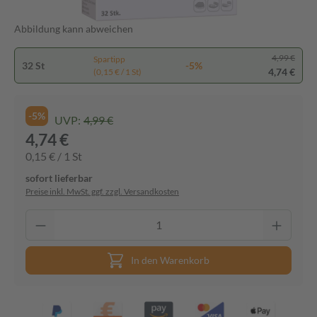
Abbildung kann abweichen
4,99 €
Spartipp
32 St
-5%
4,74 €
(0,15 € / 1 St)
-5%
UVP:
4,99 €
4,74 €
0,15 € / 1 St
sofort lieferbar
Preise inkl. MwSt. ggf. zzgl. Versandkosten
In den Warenkorb