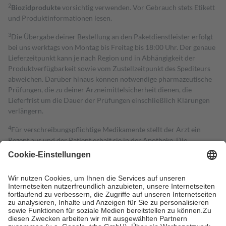
2
Biozidprodukte
vorsichtig verwenden. Vor Gebrauch stets Etikett
und Produktinformationen lesen.
3
Die Übergabe deiner Bestellung an den Paketdienstleister erfolgt
bei uns werktags von Montag bis Freitag bis 18:00 Uhr. Der genaue
Lieferzeitpunkt kann je nach Region und in Abhängigkeit der
Produktverfügbarkeit sowie vom Zustellzeitpunkt des Spediteurs
abweichen. Darüber hinaus können notwendige pharmazeutische
Prüfungen, die zu deiner Arzneimittelsicherheit dienen, die
Lieferfrist um die Dauer der Prüfungen einschließlich Klärungen
verlängern.
4
Für verschreibungspflichtige Medikamente stellt der Arzt ein
Rezept aus und der Patient erhält sie in der Apotheke. Die
gesetzliche Krankenversicherung übernimmt in der Regel die
Kosten dafür, der Versicherte trägt einen Teil davon als Zuzahlung
mit.
Grundsätzlich leisten Mitglieder Zuzahlungen in Höhe von zehn
Prozent des Abgabepreises,
mindestens
jedoch
fünf Euro
und
höchstens zehn Euro.
Es sind jedoch nie mehr als die tatsächlichen
Kosten der Leistung zu entrichten.
Diese Regeln gelten grundsätzlich auch für Online-Apotheken.