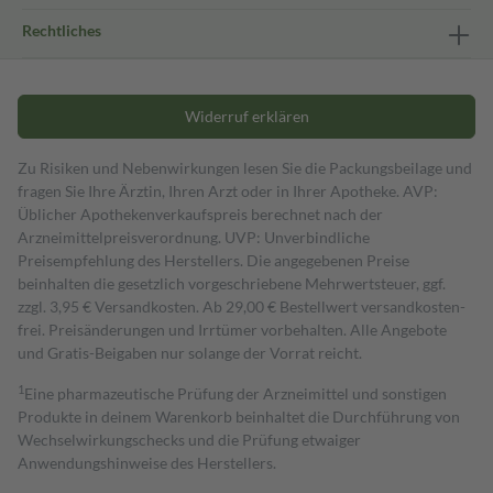
Rechtliches
Widerruf erklären
Zu Risiken und Nebenwirkungen lesen Sie die Packungsbeilage und
fragen Sie Ihre Ärztin, Ihren Arzt oder in Ihrer Apotheke. AVP:
Üblicher Apothekenverkaufspreis berechnet nach der
Arzneimittelpreisverordnung. UVP: Unverbindliche
Preisempfehlung des Herstellers. Die angegebenen Preise
beinhalten die gesetzlich vorgeschriebene Mehrwertsteuer, ggf.
zzgl. 3,95 € Versandkosten. Ab 29,00 € Bestell­wert versand­kosten­
frei. Preisänderungen und Irrtümer vorbehalten. Alle Angebote
und Gratis-Beigaben nur solange der Vorrat reicht.
1
Eine pharmazeutische Prüfung der Arzneimittel und sonstigen
Produkte in deinem Warenkorb beinhaltet die Durchführung von
Wechselwirkungschecks und die Prüfung etwaiger
Anwendungshinweise des Herstellers.