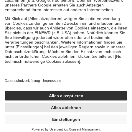
Bei Heilmitteln und häuslicher Krankenpflege beträgt die
Zuzahlung zehn Prozent der Kosten sowie zehn Euro je
Verordnung.
Um das Engagement der Versicherten für ihre eigene Gesundheit zu
stärken und die besondere Stellung der Familie zu unterstützen,
fallen
keine Zuzahlungen
an bei:
• Kindern und Jugendlichen bis zum vollendeten 18. Lebensjahr
mit Ausnahme der Fahrkosten
• Untersuchungen zur Vorsorge und Früherkennung, die von der
GKV getragen werden
• empfohlenen Schutzimpfungen
• Harn- und Blutteststreifen
Wir nutzen Trusted Shops als unabhängigen Dienstleister für die
Einholung von Bewertungen. Trusted Shops hat Maßnahmen
getroffen, um sicherzustellen, dass es sich um echte Bewertungen
handelt. Mehr Informationen findest du hier:
https://help.etrusted.com/hc/de/articles/4419944605341
UVP:
4,99 €
4,74 €