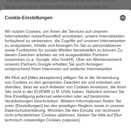
Für verschreibungspflichtige Medikamente stellt der Arzt ein
Rezept aus und der Patient erhält sie in der Apotheke. Die
gesetzliche Krankenversicherung übernimmt in der Regel die
Kosten dafür, der Versicherte trägt einen Teil davon als Zuzahlung
mit.
Grundsätzlich leisten Mitglieder Zuzahlungen in Höhe von zehn
Prozent des Abgabepreises,
mindestens
jedoch
fünf Euro
und
höchstens zehn Euro.
Es sind jedoch nie mehr als die tatsächlichen
Kosten der Leistung zu entrichten.
Diese Regeln gelten grundsätzlich auch für Online-Apotheken.
Bei Heilmitteln und häuslicher Krankenpflege beträgt die
Zuzahlung zehn Prozent der Kosten sowie zehn Euro je
Verordnung.
Um das Engagement der Versicherten für ihre eigene Gesundheit zu
stärken und die besondere Stellung der Familie zu unterstützen,
fallen
keine Zuzahlungen
an bei:
• Kindern und Jugendlichen bis zum vollendeten 18. Lebensjahr
mit Ausnahme der Fahrkosten
• Untersuchungen zur Vorsorge und Früherkennung, die von der
GKV getragen werden
• empfohlenen Schutzimpfungen
• Harn- und Blutteststreifen