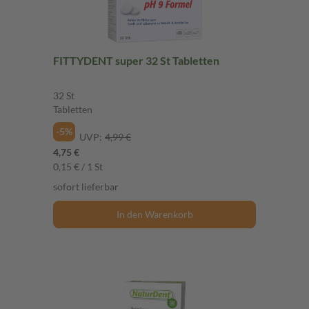
FITTYDENT super 32 St Tabletten
32 St
Tabletten
-5%
UVP:
4,99 €
4,75 €
0,15 € / 1 St
sofort lieferbar
In den Warenkorb