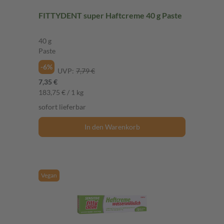
FITTYDENT super Haftcreme 40 g Paste
40 g
Paste
-6%
UVP:
7,79 €
7,35 €
183,75 € / 1 kg
sofort lieferbar
In den Warenkorb
Vegan