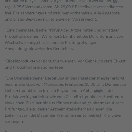
beinhalten die gesetzlich vorgeschriebene Mehrwertsteuer, ggf.
zzgl. 3,95 € Versandkosten. Ab 29,00 € Bestell­wert versand­kosten­
frei. Preisänderungen und Irrtümer vorbehalten. Alle Angebote
und Gratis-Beigaben nur solange der Vorrat reicht.
1
Eine pharmazeutische Prüfung der Arzneimittel und sonstigen
Produkte in deinem Warenkorb beinhaltet die Durchführung von
Wechselwirkungschecks und die Prüfung etwaiger
Anwendungshinweise des Herstellers.
2
Biozidprodukte
vorsichtig verwenden. Vor Gebrauch stets Etikett
und Produktinformationen lesen.
3
Die Übergabe deiner Bestellung an den Paketdienstleister erfolgt
bei uns werktags von Montag bis Freitag bis 18:00 Uhr. Der genaue
Lieferzeitpunkt kann je nach Region und in Abhängigkeit der
Produktverfügbarkeit sowie vom Zustellzeitpunkt des Spediteurs
abweichen. Darüber hinaus können notwendige pharmazeutische
Prüfungen, die zu deiner Arzneimittelsicherheit dienen, die
Lieferfrist um die Dauer der Prüfungen einschließlich Klärungen
verlängern.
4