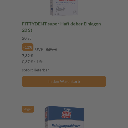
FITTYDENT super Haftkleber Einlagen
20 St
20 St
-12%
UVP:
8,29 €
7,32 €
0,37 € / 1 St
sofort lieferbar
In den Warenkorb
Vegan