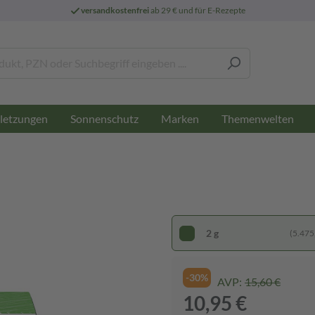
versandkostenfrei
ab 29 € und für E-Rezepte
letzungen
Sonnenschutz
Marken
Themenwelten
2 g
(5.475,
-30%
AVP:
15,60 €
10,95 €