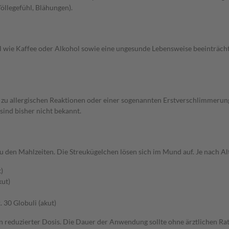
llegefühl, Blähungen).
wie Kaffee oder Alkohol sowie eine ungesunde Lebensweise beeinträchti
n es zu allergischen Reaktionen oder einer sogenannten Erstverschlimmeru
ind bisher nicht bekannt.
u den Mahlzeiten. Die Streukügelchen lösen sich im Mund auf. Je nach A
)
kut)
. 30 Globuli (akut)
in reduzierter Dosis. Die Dauer der Anwendung sollte ohne ärztlichen Ra