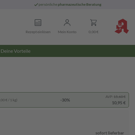
persönliche
pharmazeutische Beratung
Rezept einlösen
Mein Konto
0,00 €
Deine Vorteile
AVP:
15,60 €
-30%
00 € / 1 kg)
10,95 €
sofort lieferbar