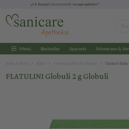
3
E-Rezept:
Heute bestellt,
morgen geliefert
Menü
Bestseller
Sparsets
Schmerzen & Ver
Baby & Kind
Baby
Homöopathie für Babys
Globuli Baby
FLATULINI Globuli 2 g Globuli