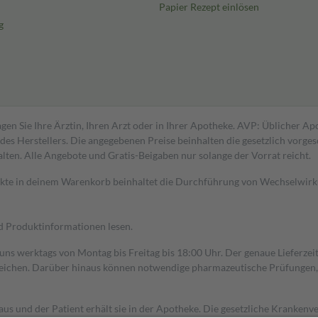
Papier Rezept einlösen
g
gen Sie Ihre Ärztin, Ihren Arzt oder in Ihrer Apotheke. AVP: Üblicher A
s Herstellers. Die angegebenen Preise beinhalten die gesetzlich vorgesc
alten. Alle Angebote und Gratis-Beigaben nur solange der Vorrat reicht.
dukte in deinem Warenkorb beinhaltet die Durchführung von Wechselwir
nd Produktinformationen lesen.
 uns werktags von Montag bis Freitag bis 18:00 Uhr. Der genaue Lieferze
ichen. Darüber hinaus können notwendige pharmazeutische Prüfungen, die
aus und der Patient erhält sie in der Apotheke. Die gesetzliche Krankenv