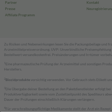
Partner
Kontakt
Presse
Neuregistrierun
Affiliate Programm
Zu Risiken und Nebenwirkungen lesen Sie die Packungsbeilage und fra
Arzneimittelpreisverordnung. UVP: Unverbindliche Preisempfehlung de
Bestell­wert versand­kosten­frei. Preisänderungen und Irrtümer vorbeh
1
Eine pharmazeutische Prüfung der Arzneimittel und sonstigen Pro
Herstellers.
2
Biozidprodukte
vorsichtig verwenden. Vor Gebrauch stets Etikett u
3
Die Übergabe deiner Bestellung an den Paketdienstleister erfolgt bei
Produktverfügbarkeit sowie vom Zustellzeitpunkt des Spediteurs abwe
Dauer der Prüfungen einschließlich Klärungen verlängern.
4
Für verschreibungspflichtige Medikamente stellt der Arzt ein Rezept 