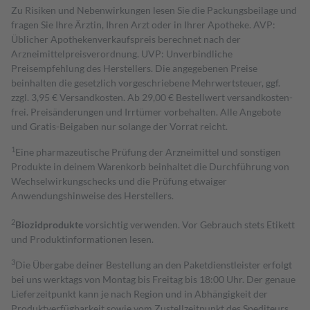
Zu Risiken und Nebenwirkungen lesen Sie die Packungsbeilage und
fragen Sie Ihre Ärztin, Ihren Arzt oder in Ihrer Apotheke. AVP:
Üblicher Apothekenverkaufspreis berechnet nach der
Arzneimittelpreisverordnung. UVP: Unverbindliche
Preisempfehlung des Herstellers. Die angegebenen Preise
beinhalten die gesetzlich vorgeschriebene Mehrwertsteuer, ggf.
zzgl. 3,95 € Versandkosten. Ab 29,00 € Bestell­wert versand­kosten­
frei. Preisänderungen und Irrtümer vorbehalten. Alle Angebote
und Gratis-Beigaben nur solange der Vorrat reicht.
1
Eine pharmazeutische Prüfung der Arzneimittel und sonstigen
Produkte in deinem Warenkorb beinhaltet die Durchführung von
Wechselwirkungschecks und die Prüfung etwaiger
Anwendungshinweise des Herstellers.
2
Biozidprodukte
vorsichtig verwenden. Vor Gebrauch stets Etikett
und Produktinformationen lesen.
3
Die Übergabe deiner Bestellung an den Paketdienstleister erfolgt
bei uns werktags von Montag bis Freitag bis 18:00 Uhr. Der genaue
Lieferzeitpunkt kann je nach Region und in Abhängigkeit der
Produktverfügbarkeit sowie vom Zustellzeitpunkt des Spediteurs