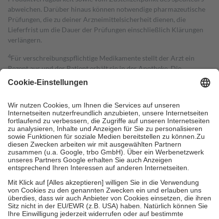
abweichen. Darüber hinaus können notwendige pharmazeutische
Prüfungen, die zu deiner Arzneimittelsicherheit dienen, die
Lieferfrist um die Dauer der Prüfungen einschließlich Klärungen
verlängern.
4
Für verschreibungspflichtige Medikamente stellt der Arzt ein
Rezept aus und der Patient erhält sie in der Apotheke. Die
gesetzliche Krankenversicherung übernimmt in der Regel die
Kosten dafür, der Versicherte trägt einen Teil davon als Zuzahlung
mit.
Grundsätzlich leisten Mitglieder Zuzahlungen in Höhe von zehn
Prozent des Abgabepreises,
mindestens
jedoch
fünf Euro
und
höchstens zehn Euro.
Es sind jedoch nie mehr als die tatsächlichen
Kosten der Leistung zu entrichten.
Diese Regeln gelten grundsätzlich auch für Online-Apotheken.
Bei Heilmitteln und häuslicher Krankenpflege beträgt die
Zuzahlung zehn Prozent der Kosten sowie zehn Euro je
Verordnung.
Um das Engagement der Versicherten für ihre eigene Gesundheit zu
stärken und die besondere Stellung der Familie zu unterstützen,
fallen
keine Zuzahlungen
an bei: