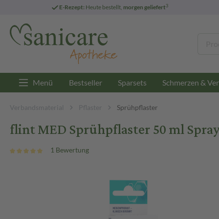
3
E-Rezept:
Heute bestellt,
morgen geliefert
Menü
Bestseller
Sparsets
Schmerzen & Ver
Verbandsmaterial
Pflaster
Sprühpflaster
flint MED Sprühpflaster 50 ml Spra
1 Bewertung