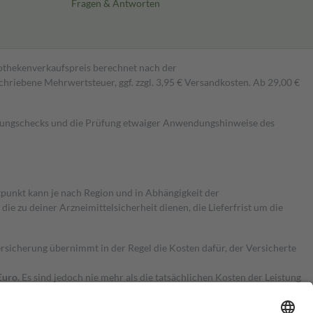
Fragen & Antworten
pothekenverkaufspreis berechnet nach der
hriebene Mehrwertsteuer, ggf. zzgl. 3,95 € Versandkosten. Ab 29,00 €
kungschecks und die Prüfung etwaiger Anwendungshinweise des
itpunkt kann je nach Region und in Abhängigkeit der
 zu deiner Arzneimittelsicherheit dienen, die Lieferfrist um die
ersicherung übernimmt in der Regel die Kosten dafür, der Versicherte
Euro.
Es sind jedoch nie mehr als die tatsächlichen Kosten der Leistung