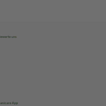
Bewerte uns
Sanicare App