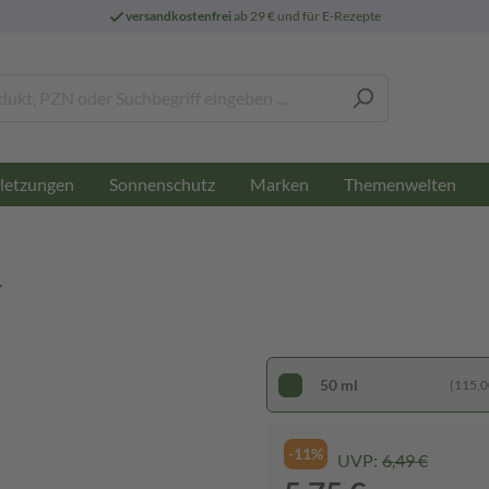
versandkostenfrei
ab 29 € und für E-Rezepte
letzungen
Sonnenschutz
Marken
Themenwelten
y
50 ml
(115,00
-11%
UVP:
6,49 €