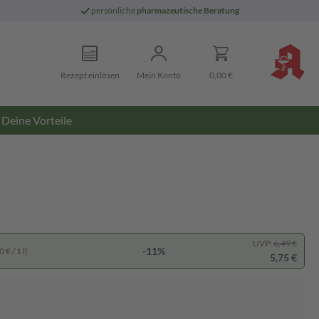
persönliche
pharmazeutische Beratung
Rezept einlösen
Mein Konto
0,00 €
Deine Vorteile
UVP:
6,49 €
-11%
 € / 1 l)
5,75 €