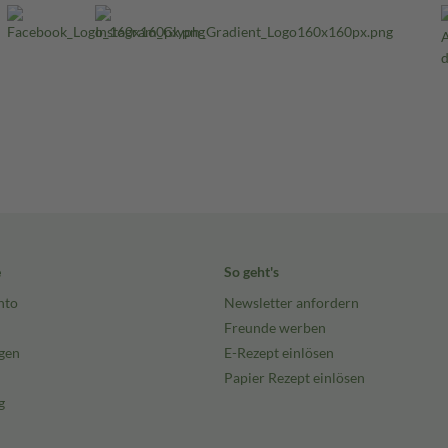
e
So geht's
nto
Newsletter anfordern
Freunde werben
gen
E-Rezept einlösen
Papier Rezept einlösen
g