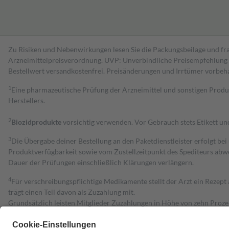
Zu Risiken und Nebenwirkungen lesen Sie die Packungsbeilage und fra
Arzneimittelpreisverordnung. UVP: Unverbindliche Preisempfehlung de
Bestell­wert versand­kosten­frei. Preisänderungen und Irrtümer vorbeh
1
Eine pharmazeutische Prüfung der Arzneimittel und sonstigen Pro
Herstellers.
2
Biozidprodukte
vorsichtig verwenden. Vor Gebrauch stets Etikett u
3
Die Übergabe deiner Bestellung an den Paketdienstleister erfolgt bei
Produktverfügbarkeit sowie vom Zustellzeitpunkt des Spediteurs abwe
Dauer der Prüfungen einschließlich Klärungen verlängern.
4
Für verschreibungspflichtige Medikamente stellt der Arzt ein Rezept 
trägt einen Teil davon als Zuzahlung mit.
Grundsätzlich leisten Mitglieder Zuzahlungen in Höhe von zehn Proz
zu entrichten.
Diese Regeln gelten grundsätzlich auch für Online-Apotheken.