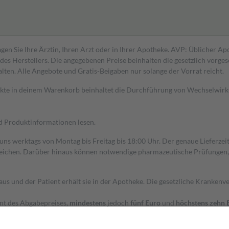
gen Sie Ihre Ärztin, Ihren Arzt oder in Ihrer Apotheke. AVP: Üblicher A
s Herstellers. Die angegebenen Preise beinhalten die gesetzlich vorgesc
alten. Alle Angebote und Gratis-Beigaben nur solange der Vorrat reicht.
dukte in deinem Warenkorb beinhaltet die Durchführung von Wechselwir
nd Produktinformationen lesen.
 uns werktags von Montag bis Freitag bis 18:00 Uhr. Der genaue Lieferze
ichen. Darüber hinaus können notwendige pharmazeutische Prüfungen, die
aus und der Patient erhält sie in der Apotheke. Die gesetzliche Krankenv
ent des Abgabepreises,
mindestens
jedoch
fünf Euro
und
höchstens zehn 