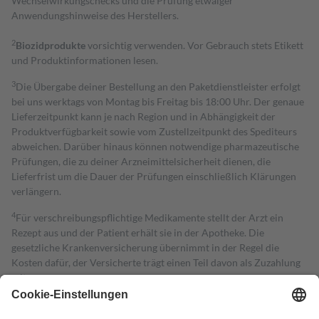
Wechselwirkungschecks und die Prüfung etwaiger
Anwendungshinweise des Herstellers.
2
Biozidprodukte
vorsichtig verwenden. Vor Gebrauch stets Etikett
und Produktinformationen lesen.
3
Die Übergabe deiner Bestellung an den Paketdienstleister erfolgt
bei uns werktags von Montag bis Freitag bis 18:00 Uhr. Der genaue
Lieferzeitpunkt kann je nach Region und in Abhängigkeit der
Produktverfügbarkeit sowie vom Zustellzeitpunkt des Spediteurs
abweichen. Darüber hinaus können notwendige pharmazeutische
Prüfungen, die zu deiner Arzneimittelsicherheit dienen, die
Lieferfrist um die Dauer der Prüfungen einschließlich Klärungen
verlängern.
4
Für verschreibungspflichtige Medikamente stellt der Arzt ein
Rezept aus und der Patient erhält sie in der Apotheke. Die
gesetzliche Krankenversicherung übernimmt in der Regel die
Kosten dafür, der Versicherte trägt einen Teil davon als Zuzahlung
mit.
Grundsätzlich leisten Mitglieder Zuzahlungen in Höhe von zehn
Prozent des Abgabepreises,
mindestens
jedoch
fünf Euro
und