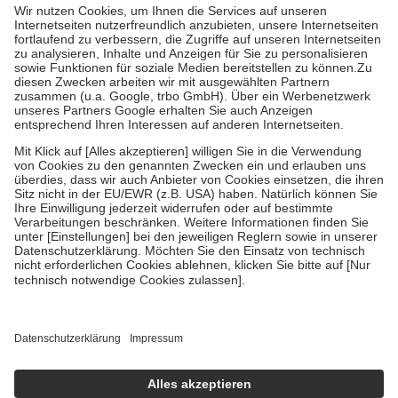
höchstens zehn Euro.
Es sind jedoch nie mehr als die tatsächlichen
Kosten der Leistung zu entrichten.
Diese Regeln gelten grundsätzlich auch für Online-Apotheken.
Bei Heilmitteln und häuslicher Krankenpflege beträgt die
Zuzahlung zehn Prozent der Kosten sowie zehn Euro je
Verordnung.
Um das Engagement der Versicherten für ihre eigene Gesundheit zu
stärken und die besondere Stellung der Familie zu unterstützen,
fallen
keine Zuzahlungen
an bei:
• Kindern und Jugendlichen bis zum vollendeten 18. Lebensjahr
mit Ausnahme der Fahrkosten
• Untersuchungen zur Vorsorge und Früherkennung, die von der
GKV getragen werden
• empfohlenen Schutzimpfungen
• Harn- und Blutteststreifen
Wir nutzen Trusted Shops als unabhängigen Dienstleister für die
Einholung von Bewertungen. Trusted Shops hat Maßnahmen
getroffen, um sicherzustellen, dass es sich um echte Bewertungen
handelt. Mehr Informationen findest du hier:
https://help.etrusted.com/hc/de/articles/4419944605341