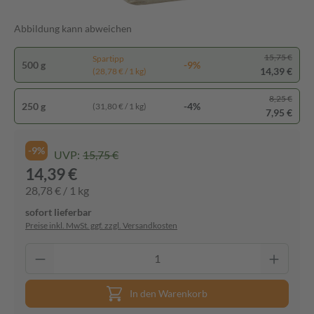
Abbildung kann abweichen
15,75 €
Spartipp
500 g
-9%
14,39 €
(28,78 € / 1 kg)
8,25 €
250 g
-4%
(31,80 € / 1 kg)
7,95 €
-9%
UVP:
15,75 €
14,39 €
28,78 € / 1 kg
sofort lieferbar
Preise inkl. MwSt. ggf. zzgl. Versandkosten
In den Warenkorb