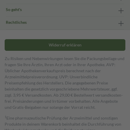
So geht's
Rechtliches
Widerruf erklären
Zu Risiken und Nebenwirkungen lesen Sie die Packungsbeilage und
fragen Sie Ihre Ärztin, Ihren Arzt oder in Ihrer Apotheke. AVP:
Üblicher Apothekenverkaufspreis berechnet nach der
Arzneimittelpreisverordnung. UVP: Unverbindliche
Preisempfehlung des Herstellers. Die angegebenen Preise
beinhalten die gesetzlich vorgeschriebene Mehrwertsteuer, ggf.
zzgl. 3,95 € Versandkosten. Ab 29,00 € Bestell­wert versand­kosten­
frei. Preisänderungen und Irrtümer vorbehalten. Alle Angebote
und Gratis-Beigaben nur solange der Vorrat reicht.
1
Eine pharmazeutische Prüfung der Arzneimittel und sonstigen
Produkte in deinem Warenkorb beinhaltet die Durchführung von