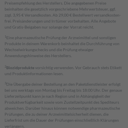
Preisempfehlung des Herstellers. Die angegebenen Preise
beinhalten die gesetzlich vorgeschriebene Mehrwertsteuer, ggf.
zzgl. 3,95 € Versandkosten. Ab 29,00 € Bestell­wert versand­kosten­
frei. Preisänderungen und Irrtümer vorbehalten. Alle Angebote
und Gratis-Beigaben nur solange der Vorrat reicht.
1
Eine pharmazeutische Prüfung der Arzneimittel und sonstigen
Produkte in deinem Warenkorb beinhaltet die Durchführung von
Wechselwirkungschecks und die Prüfung etwaiger
Anwendungshinweise des Herstellers.
2
Biozidprodukte
vorsichtig verwenden. Vor Gebrauch stets Etikett
und Produktinformationen lesen.
3
Die Übergabe deiner Bestellung an den Paketdienstleister erfolgt
bei uns werktags von Montag bis Freitag bis 18:00 Uhr. Der genaue
Lieferzeitpunkt kann je nach Region und in Abhängigkeit der
Produktverfügbarkeit sowie vom Zustellzeitpunkt des Spediteurs
abweichen. Darüber hinaus können notwendige pharmazeutische
Prüfungen, die zu deiner Arzneimittelsicherheit dienen, die
Lieferfrist um die Dauer der Prüfungen einschließlich Klärungen
verlängern.