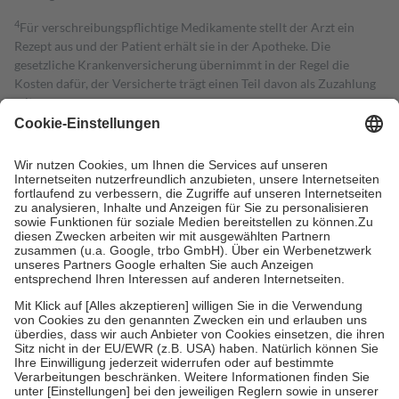
4
Für verschreibungspflichtige Medikamente stellt der Arzt ein
Rezept aus und der Patient erhält sie in der Apotheke. Die
gesetzliche Krankenversicherung übernimmt in der Regel die
Kosten dafür, der Versicherte trägt einen Teil davon als Zuzahlung
mit.
Grundsätzlich leisten Mitglieder Zuzahlungen in Höhe von zehn
Prozent des Abgabepreises,
mindestens
jedoch
fünf Euro
und
höchstens zehn Euro.
Es sind jedoch nie mehr als die tatsächlichen
Kosten der Leistung zu entrichten.
Diese Regeln gelten grundsätzlich auch für Online-Apotheken.
Bei Heilmitteln und häuslicher Krankenpflege beträgt die
Zuzahlung zehn Prozent der Kosten sowie zehn Euro je
Verordnung.
Um das Engagement der Versicherten für ihre eigene Gesundheit zu
stärken und die besondere Stellung der Familie zu unterstützen,
fallen
keine Zuzahlungen
an bei:
• Kindern und Jugendlichen bis zum vollendeten 18. Lebensjahr
mit Ausnahme der Fahrkosten
• Untersuchungen zur Vorsorge und Früherkennung, die von der
GKV getragen werden