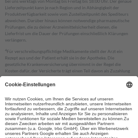
bei uns werktags von Montag bis Freitag bis 18:00 Uhr. Der genaue
Lieferzeitpunkt kann je nach Region und in Abhängigkeit der
Produktverfügbarkeit sowie vom Zustellzeitpunkt des Spediteurs
abweichen. Darüber hinaus können notwendige pharmazeutische
Prüfungen, die zu deiner Arzneimittelsicherheit dienen, die
Lieferfrist um die Dauer der Prüfungen einschließlich Klärungen
verlängern.
4
Für verschreibungspflichtige Medikamente stellt der Arzt ein
Rezept aus und der Patient erhält sie in der Apotheke. Die
gesetzliche Krankenversicherung übernimmt in der Regel die
Kosten dafür, der Versicherte trägt einen Teil davon als Zuzahlung
mit.
Grundsätzlich leisten Mitglieder Zuzahlungen in Höhe von zehn
Prozent des Abgabepreises,
mindestens
jedoch
fünf Euro
und
höchstens zehn Euro.
Es sind jedoch nie mehr als die tatsächlichen
Kosten der Leistung zu entrichten.
Diese Regeln gelten grundsätzlich auch für Online-Apotheken.
Bei Heilmitteln und häuslicher Krankenpflege beträgt die
Zuzahlung zehn Prozent der Kosten sowie zehn Euro je
Verordnung.
Um das Engagement der Versicherten für ihre eigene Gesundheit zu