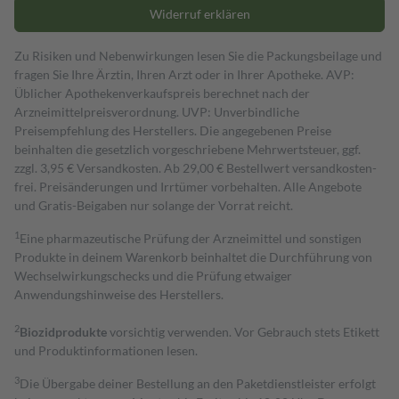
Widerruf erklären
Zu Risiken und Nebenwirkungen lesen Sie die Packungsbeilage und
fragen Sie Ihre Ärztin, Ihren Arzt oder in Ihrer Apotheke. AVP:
Üblicher Apothekenverkaufspreis berechnet nach der
Arzneimittelpreisverordnung. UVP: Unverbindliche
Preisempfehlung des Herstellers. Die angegebenen Preise
beinhalten die gesetzlich vorgeschriebene Mehrwertsteuer, ggf.
zzgl. 3,95 € Versandkosten. Ab 29,00 € Bestell­wert versand­kosten­
frei. Preisänderungen und Irrtümer vorbehalten. Alle Angebote
und Gratis-Beigaben nur solange der Vorrat reicht.
1
Eine pharmazeutische Prüfung der Arzneimittel und sonstigen
Produkte in deinem Warenkorb beinhaltet die Durchführung von
Wechselwirkungschecks und die Prüfung etwaiger
Anwendungshinweise des Herstellers.
2
Biozidprodukte
vorsichtig verwenden. Vor Gebrauch stets Etikett
und Produktinformationen lesen.
3
Die Übergabe deiner Bestellung an den Paketdienstleister erfolgt