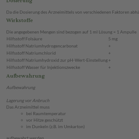
Dosierung
Da die Dosierung des Arzneimittels von verschiedenen Faktoren abhäng
Wirkstoffe
Die angegebenen Mengen sind bezogen auf 1 ml Lösung = 1 Ampulle
Hilfsstoff
Folsäure
5 mg
Hilfsstoff
Natriumhydrogencarbonat
+
Hilfsstoff
Natriumchlorid
+
Hilfsstoff
Natriumhydroxid zur pH-Wert-Einstellung
+
Hilfsstoff
Wasser für Injektionszwecke
+
Aufbewahrung
Aufbewahrung
Lagerung vor Anbruch
Das Arzneimittel muss
bei Raumtemperatur
vor Hitze geschützt
im Dunkeln (z.B. im Umkarton)
aufbewahrt werden.