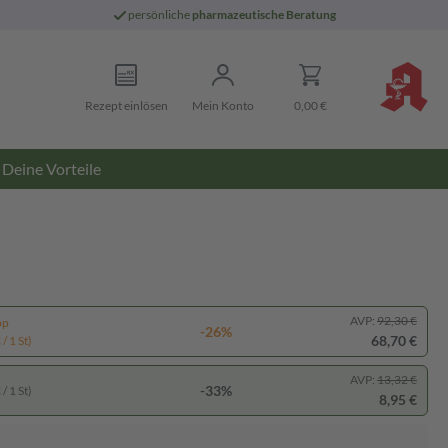
persönliche
pharmazeutische Beratung
Rezept einlösen
Mein Konto
0,00 €
Deine Vorteile
AVP:
92,30 €
pp
-26%
68,70 €
/ 1 St)
AVP:
13,32 €
-33%
/ 1 St)
8,95 €