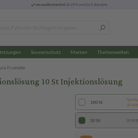
versandkostenfrei
ab 29 € und für E-Rezepte
letzungen
Sonnenschutz
Marken
Themenwelten
äure Produkte
nslösung 10 St Injektionslösung
Sparti
100 St
(0,69 € 
10 St
(0,90 € 