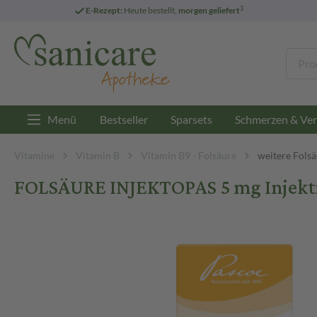
3
E-Rezept:
Heute bestellt,
morgen geliefert
Menü
Bestseller
Sparsets
Schmerzen & Ver
Vitamine
Vitamin B
Vitamin B9 - Folsäure
weitere Fols
FOLSÄURE INJEKTOPAS 5 mg Injektio