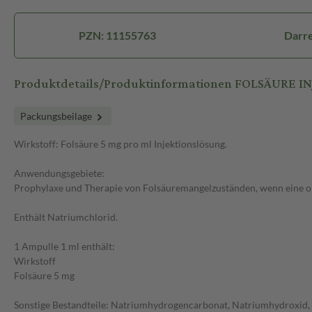
PZN: 11155763
Darre
Produktdetails/Produktinformationen FOLSÄURE IN
Packungsbeilage
Wirkstoff: Folsäure 5 mg pro ml Injektionslösung.
Anwendungsgebiete:
Prophylaxe und Therapie von Folsäuremangelzuständen, wenn eine ora
Enthält Natriumchlorid.
1 Ampulle 1 ml enthält:
Wirkstoff
Folsäure 5 mg
Sonstige Bestandteile: Natriumhydrogencarbonat, Natriumhydroxid, 