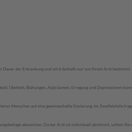
r Dauer der Erkrankung und wird deshalb nur von Ihrem Arzt bestimmt.
gkeit, Übelkeit, Blähungen, Alpträumen, Erregung und Depressionen komm
d älteren Menschen auf eine gewissenhafte Dosierung. Im Zweifelsfalle f
gsbeilage abweichen. Da der Arzt sie individuell abstimmt, sollten Si