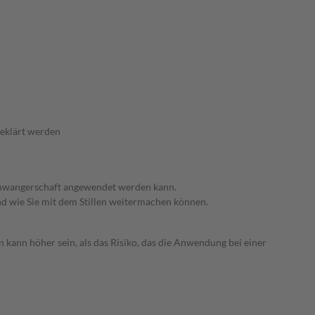
geklärt werden
 Schwangerschaft angewendet werden kann.
nd wie Sie mit dem Stillen weitermachen können.
 kann höher sein, als das Risiko, das die Anwendung bei einer