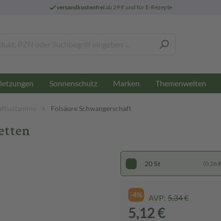
versandkostenfrei
ab 29 € und für E-Rezepte
letzungen
Sonnenschutz
Marken
Themenwelten
ftsvitamine
Folsäure Schwangerschaft
etten
20 St
(0,26 € 
-4%
AVP:
5,34 €
5,12 €