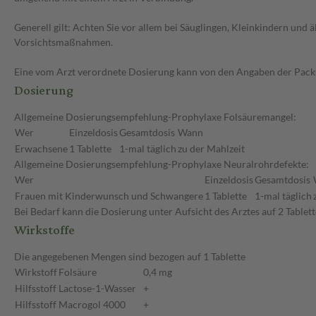
Generell gilt: Achten Sie vor allem bei Säuglingen, Kleinkindern un
Vorsichtsmaßnahmen.
Eine vom Arzt verordnete Dosierung kann von den Angaben der Packun
Dosierung
Allgemeine Dosierungsempfehlung-Prophylaxe Folsäuremangel:
Wer
Einzeldosis
Gesamtdosis
Wann
Erwachsene
1 Tablette
1-mal täglich
zu der Mahlzeit
Allgemeine Dosierungsempfehlung-Prophylaxe Neuralrohrdefekte:
Wer
Einzeldosis
Gesamtdosis
Frauen mit Kinderwunsch und Schwangere
1 Tablette
1-mal täglich
Bei Bedarf kann die Dosierung unter Aufsicht des Arztes auf 2 Tablet
Wirkstoffe
Die angegebenen Mengen sind bezogen auf 1 Tablette
Wirkstoff
Folsäure
0,4 mg
Hilfsstoff
Lactose-1-Wasser
+
Hilfsstoff
Macrogol 4000
+