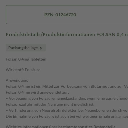
PZN: 01246720
Produktdetails/Produktinformationen FOLSAN 0,4 m
Packungsbeilage
Folsan 0,4mg Tabletten
Wirkstoff: Folsäure
Anwendung:
Folsan 0,4 mg ist ein Mittel zur Vorbeugung von Blutarmut und zur
Folsan 0,4 mg wird angewendet zur:
– Vorbeugung von Folsäuremangelzuständen, wenn eine ausreichend
Folsäurezufuhr mit der Nahrung nicht möglich ist.
– Verhinderung von Neuralrohrdefekten bei Neugeborenen durch vor
Die Einnahme von Folsäure ist auch bei vollwertiger Ernährung angez
Wichtige Informationen über bestimmte sonstige Bestandteile