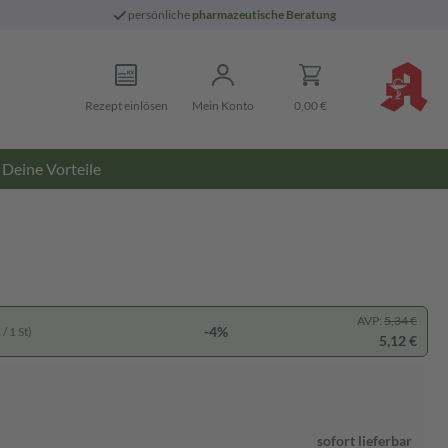
persönliche
pharmazeutische Beratung
Rezept einlösen
Mein Konto
0,00 €
Deine Vorteile
AVP:
5,34 €
-4%
/ 1 St)
5,12 €
sofort lieferbar