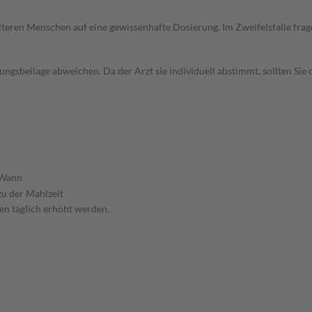
d älteren Menschen auf eine gewissenhafte Dosierung. Im Zweifelsfalle f
gsbeilage abweichen. Da der Arzt sie individuell abstimmt, sollten Si
Wann
zu der Mahlzeit
ten täglich erhöht werden.