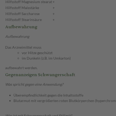
Hilfsstoff
Magnesium stearat
+
Hilfsstoff
Maisstärke
+
Hilfsstoff
Saccharose
+
Hilfsstoff
Stearinsäure
+
Aufbewahrung
Aufbewahrung
Das Arzneimittel muss
vor Hitze geschützt
im Dunkeln (z.B. im Umkarton)
aufbewahrt werden.
Gegenanzeigen Schwangerschaft
Was spricht gegen eine Anwendung?
Überempfindlichkeit gegen die Inhaltsstoffe
Blutarmut mit vergrößerten roten Blutkörperchen (hyperchrome
Was ist mit Schwangerschaft und Stillzeit?