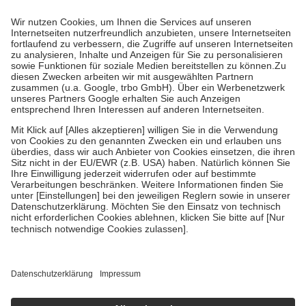
Prozent des Abgabepreises,
mindestens
jedoch
fünf Euro
und
höchstens zehn Euro.
Es sind jedoch nie mehr als die tatsächlichen
Kosten der Leistung zu entrichten.
Diese Regeln gelten grundsätzlich auch für Online-Apotheken.
Bei Heilmitteln und häuslicher Krankenpflege beträgt die
Zuzahlung zehn Prozent der Kosten sowie zehn Euro je
Verordnung.
Um das Engagement der Versicherten für ihre eigene Gesundheit zu
stärken und die besondere Stellung der Familie zu unterstützen,
fallen
keine Zuzahlungen
an bei:
• Kindern und Jugendlichen bis zum vollendeten 18. Lebensjahr
mit Ausnahme der Fahrkosten
• Untersuchungen zur Vorsorge und Früherkennung, die von der
GKV getragen werden
• empfohlenen Schutzimpfungen
• Harn- und Blutteststreifen
Wir nutzen Trusted Shops als unabhängigen Dienstleister für die
Einholung von Bewertungen. Trusted Shops hat Maßnahmen
getroffen, um sicherzustellen, dass es sich um echte Bewertungen
handelt. Mehr Informationen findest du hier:
https://help.etrusted.com/hc/de/articles/4419944605341