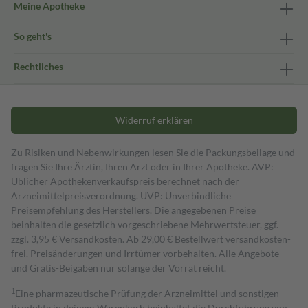
Meine Apotheke
So geht's
Rechtliches
Widerruf erklären
Zu Risiken und Nebenwirkungen lesen Sie die Packungsbeilage und
fragen Sie Ihre Ärztin, Ihren Arzt oder in Ihrer Apotheke. AVP:
Üblicher Apothekenverkaufspreis berechnet nach der
Arzneimittelpreisverordnung. UVP: Unverbindliche
Preisempfehlung des Herstellers. Die angegebenen Preise
beinhalten die gesetzlich vorgeschriebene Mehrwertsteuer, ggf.
zzgl. 3,95 € Versandkosten. Ab 29,00 € Bestell­wert versand­kosten­
frei. Preisänderungen und Irrtümer vorbehalten. Alle Angebote
und Gratis-Beigaben nur solange der Vorrat reicht.
1
Eine pharmazeutische Prüfung der Arzneimittel und sonstigen
Produkte in deinem Warenkorb beinhaltet die Durchführung von