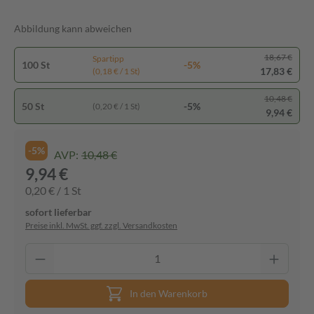
Abbildung kann abweichen
18,67 €
Spartipp
100 St
-5%
17,83 €
(0,18 € / 1 St)
10,48 €
50 St
-5%
(0,20 € / 1 St)
9,94 €
-5%
AVP:
10,48 €
9,94 €
0,20 € / 1 St
sofort lieferbar
Preise inkl. MwSt. ggf. zzgl. Versandkosten
In den Warenkorb