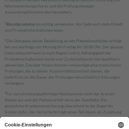
Wechselwirkungschecks und die Prüfung etwaiger
Anwendungshinweise des Herstellers.
2
Biozidprodukte
vorsichtig verwenden. Vor Gebrauch stets Etikett
und Produktinformationen lesen.
3
Die Übergabe deiner Bestellung an den Paketdienstleister erfolgt
bei uns werktags von Montag bis Freitag bis 18:00 Uhr. Der genaue
Lieferzeitpunkt kann je nach Region und in Abhängigkeit der
Produktverfügbarkeit sowie vom Zustellzeitpunkt des Spediteurs
abweichen. Darüber hinaus können notwendige pharmazeutische
Prüfungen, die zu deiner Arzneimittelsicherheit dienen, die
Lieferfrist um die Dauer der Prüfungen einschließlich Klärungen
verlängern.
4
Für verschreibungspflichtige Medikamente stellt der Arzt ein
Rezept aus und der Patient erhält sie in der Apotheke. Die
gesetzliche Krankenversicherung übernimmt in der Regel die
Kosten dafür, der Versicherte trägt einen Teil davon als Zuzahlung
mit.
Grundsätzlich leisten Mitglieder Zuzahlungen in Höhe von zehn