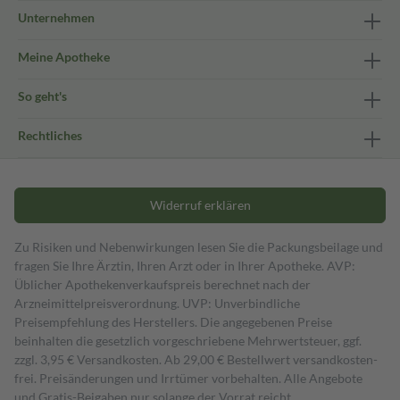
Unternehmen
Meine Apotheke
So geht's
Rechtliches
Widerruf erklären
Zu Risiken und Nebenwirkungen lesen Sie die Packungsbeilage und
fragen Sie Ihre Ärztin, Ihren Arzt oder in Ihrer Apotheke. AVP:
Üblicher Apothekenverkaufspreis berechnet nach der
Arzneimittelpreisverordnung. UVP: Unverbindliche
Preisempfehlung des Herstellers. Die angegebenen Preise
beinhalten die gesetzlich vorgeschriebene Mehrwertsteuer, ggf.
zzgl. 3,95 € Versandkosten. Ab 29,00 € Bestell­wert versand­kosten­
frei. Preisänderungen und Irrtümer vorbehalten. Alle Angebote
und Gratis-Beigaben nur solange der Vorrat reicht.