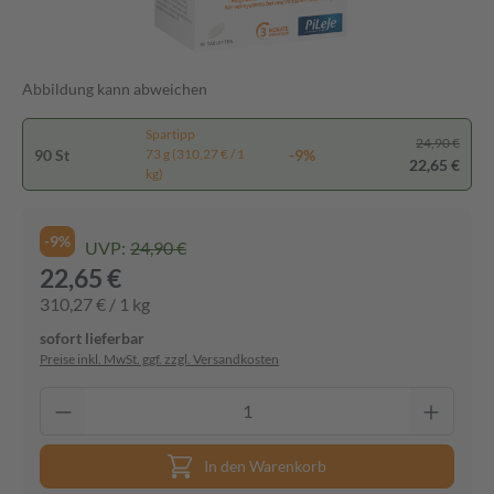
Abbildung kann abweichen
Spartipp
24,90 €
90 St
-9%
73 g (310,27 € / 1
22,65 €
kg)
-9%
UVP:
24,90 €
22,65 €
310,27 € / 1 kg
sofort lieferbar
Preise inkl. MwSt. ggf. zzgl. Versandkosten
In den Warenkorb