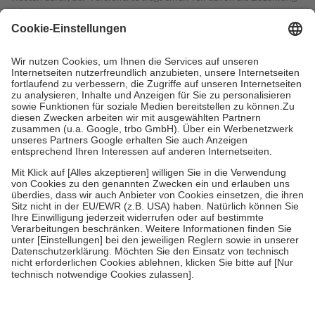
mit.
Grundsätzlich leisten Mitglieder Zuzahlungen in Höhe von zehn
Prozent des Abgabepreises,
mindestens
jedoch
fünf Euro
und
höchstens zehn Euro.
Es sind jedoch nie mehr als die tatsächlichen
Kosten der Leistung zu entrichten.
Diese Regeln gelten grundsätzlich auch für Online-Apotheken.
Bei Heilmitteln und häuslicher Krankenpflege beträgt die
Zuzahlung zehn Prozent der Kosten sowie zehn Euro je
Verordnung.
Um das Engagement der Versicherten für ihre eigene Gesundheit zu
stärken und die besondere Stellung der Familie zu unterstützen,
fallen
keine Zuzahlungen
an bei:
• Kindern und Jugendlichen bis zum vollendeten 18. Lebensjahr
mit Ausnahme der Fahrkosten
• Untersuchungen zur Vorsorge und Früherkennung, die von der
GKV getragen werden
• empfohlenen Schutzimpfungen
• Harn- und Blutteststreifen
Wir nutzen Trusted Shops als unabhängigen Dienstleister für die
Einholung von Bewertungen. Trusted Shops hat Maßnahmen