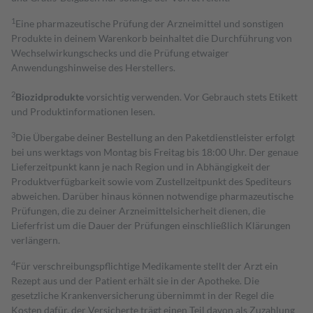
1
Eine pharmazeutische Prüfung der Arzneimittel und sonstigen
Produkte in deinem Warenkorb beinhaltet die Durchführung von
Wechselwirkungschecks und die Prüfung etwaiger
Anwendungshinweise des Herstellers.
2
Biozidprodukte
vorsichtig verwenden. Vor Gebrauch stets Etikett
und Produktinformationen lesen.
3
Die Übergabe deiner Bestellung an den Paketdienstleister erfolgt
bei uns werktags von Montag bis Freitag bis 18:00 Uhr. Der genaue
Lieferzeitpunkt kann je nach Region und in Abhängigkeit der
Produktverfügbarkeit sowie vom Zustellzeitpunkt des Spediteurs
abweichen. Darüber hinaus können notwendige pharmazeutische
Prüfungen, die zu deiner Arzneimittelsicherheit dienen, die
Lieferfrist um die Dauer der Prüfungen einschließlich Klärungen
verlängern.
4
Für verschreibungspflichtige Medikamente stellt der Arzt ein
Rezept aus und der Patient erhält sie in der Apotheke. Die
gesetzliche Krankenversicherung übernimmt in der Regel die
Kosten dafür, der Versicherte trägt einen Teil davon als Zuzahlung