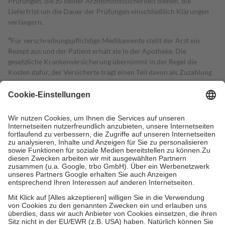
Prüfungen, die zu deiner Arzneimittelsicherheit dienen, die
Lieferfrist um die Dauer der Prüfungen einschließlich Klärungen
verlängern.
4
Für verschreibungspflichtige Medikamente stellt der Arzt ein
Rezept aus und der Patient erhält sie in der Apotheke. Die
gesetzliche Krankenversicherung übernimmt in der Regel die
Kosten dafür, der Versicherte trägt einen Teil davon als Zuzahlung
mit.
Grundsätzlich leisten Mitglieder Zuzahlungen in Höhe von zehn
Prozent des Abgabepreises,
mindestens
jedoch
fünf Euro
und
höchstens zehn Euro.
Es sind jedoch nie mehr als die tatsächlichen
Kosten der Leistung zu entrichten.
Diese Regeln gelten grundsätzlich auch für Online-Apotheken.
Bei Heilmitteln und häuslicher Krankenpflege beträgt die
Zuzahlung zehn Prozent der Kosten sowie zehn Euro je
Verordnung.
Um das Engagement der Versicherten für ihre eigene Gesundheit zu
stärken und die besondere Stellung der Familie zu unterstützen,
fallen
keine Zuzahlungen
an bei:
• Kindern und Jugendlichen bis zum vollendeten 18. Lebensjahr
mit Ausnahme der Fahrkosten