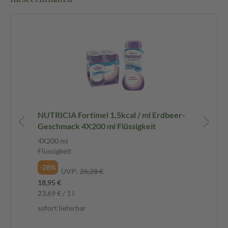
NUTRICIA Fortimel 1,5kcal / ml Erdbeer-
NU
Geschmack 4X200 ml Flüssigkeit
Sc
Fl
4X200 ml
4X
Flüssigkeit
Flü
-28%
-2
UVP:
26,28 €
18,95 €
18,
23,69 € / 1 l
23,
sofort lieferbar
sof